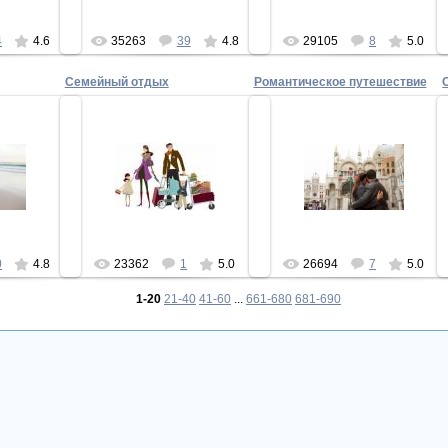
4
4.6
35263
39
4.8
29105
8
5.0
Семейный отдых
Романтическое путешествие
10
17.12.2010
17.12.2010
 с любимым
Семейный отдых
Романтическое путешествие
м
Superman
Superman
an
0
4.8
23362
1
5.0
26694
7
5.0
1-20
21-40
41-60
...
661-680
681-690