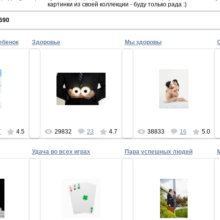
картинки из своей коллекции - буду только рада :)
690
ебенок
Здоровье
Мы здоровы
10
17.12.2010
17.12.2010
 ребенок
организм работает как часы
Мы здоровы и счастливвы
an
Superman
Superman
7
4.5
29832
23
4.7
38833
16
5.0
Удача во всех играх
Пара успешных людей
10
17.12.2010
17.12.2010
терею
Удача во всех играх
Мы - успешные люди
an
Superman
Superman