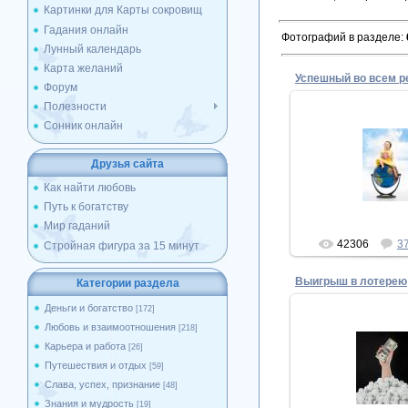
Картинки для Карты сокровищ
Гадания онлайн
Фотографий в разделе
:
Лунный календарь
Карта желаний
Успешный во всем р
Форум
Полезности
Сонник онлайн
17.12.20
Друзья сайта
Успешный во всем
Superm
Как найти любовь
Путь к богатству
Мир гаданий
42306
3
Стройная фигура за 15 минут
Выигрыш в лотерею
Категории раздела
Деньги и богатство
[172]
Любовь и взаимоотношения
[218]
Карьера и работа
[26]
17.12.20
Путешествия и отдых
[59]
Выигрыш в ло
Слава, успех, признание
[48]
Superm
Знания и мудрость
[19]