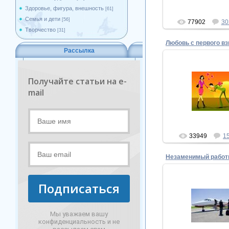
Здоровье, фигура, внешность
[61]
Семья и дети
[56]
77902
30
Творчество
[31]
Любовь с первого в
Рассылка
Получайте статьи на e-
17.12.20
mail
Любовь с первого
Superm
33949
1
Незаменимый работ
Подписаться
17.12.20
Незаменимый р
Мы уважаем вашу
Superm
конфиденциальность и не