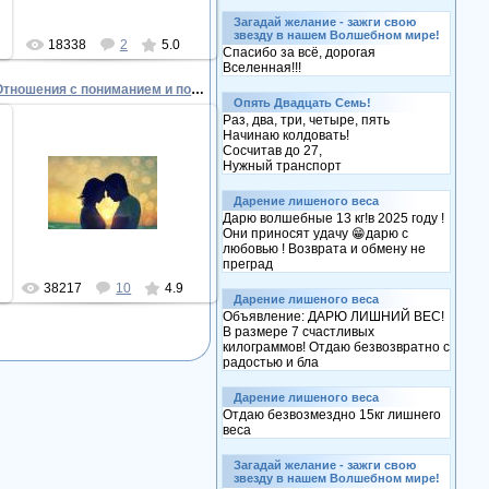
Загадай желание - зажги свою
звезду в нашем Волшебном мире!
18338
2
5.0
Спасибо за всё, дорогая
Вселенная!!!
Отношения с пониманием и поддержеой
Опять Двадцать Семь!
Раз, два, три, четыре, пять
Начинаю колдовать!
Сосчитав до 27,
Нужный транспорт
17.12.2010
100% понимание и поддержка
Дарение лишеного веса
Superman
Дарю волшебные 13 кг!в 2025 году !
Они приносят удачу 😁дарю с
любовью ! Возврата и обмену не
преград
38217
10
4.9
Дарение лишеного веса
Объявление: ДАРЮ ЛИШНИЙ ВЕС!
В размере 7 счастливых
килограммов! Отдаю безвозвратно с
радостью и бла
Дарение лишеного веса
Отдаю безвозмездно 15кг лишнего
веса
Загадай желание - зажги свою
звезду в нашем Волшебном мире!