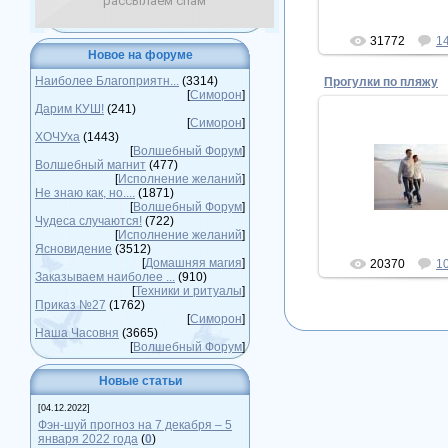
рассылаем спам
31772
1
Новое на форуме
Наиболее Благоприятн...
(3314)
Прогулки по пляжу
[
Симорон
]
Дарим КУШ!
(241)
[
Симорон
]
ХОЧУха
(1443)
17.12.20
[
Волшебный Форум
]
Волшебный магнит
(477)
Прогулки по пляжу
[
Исполнение желаний
]
человеко
Не знаю как, но....
(1871)
[
Волшебный Форум
]
Superm
Чудеса случаются!
(722)
[
Исполнение желаний
]
Ясновидение
(3512)
[
Домашняя магия
]
20370
1
Заказываем наиболее ...
(910)
[
Техники и ритуалы
]
Приказ №27
(1762)
[
Симорон
]
Наша Часовня
(3665)
[
Волшебный Форум
]
Новые статьи
[04.12.2022]
Фэн-шуй прогноз на 7 декабря – 5
января 2022 года
(
0
)