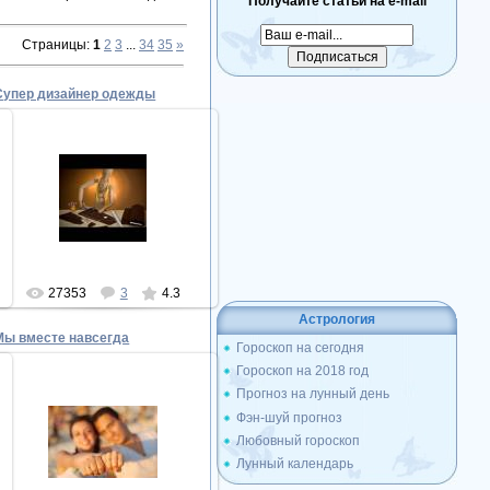
Получайте статьи на e-mail
Страницы
:
1
2
3
...
34
35
»
Супер дизайнер одежды
17.12.2010
Супер дизайнер одежды
Superman
27353
3
4.3
Астрология
Мы вместе навсегда
Гороскоп на сегодня
Гороскоп на 2018 год
Прогноз на лунный день
Фэн-шуй прогноз
17.12.2010
Любовный гороскоп
Мы вместе навсегда
Лунный календарь
Superman