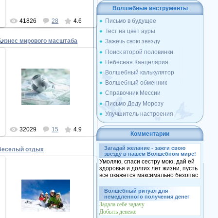
Волшебные инструменты
41826
28
4.6
Письмо в будущее
Тест на цвет ауры
ая бизнес-леди
Бизнес мирового масштаба
Зажечь свою звезду
Поиск второй половинки
Небесная Канцелярия
Волшебный калькулятор
17.12.2010
Волшебный обменник
Бизнес мирового масштаба
Справочник Мессии
Superman
Письмо Деду Морозу
Улучшитель настроения
32029
15
4.9
Комментарии
Загадай желание - зажги свою
Веселый отдых
звезду в нашем Волшебном мире!
Умоляю, спаси сестру мою, дай ей
здоровья и долгих лет жизни, пусть
все окажется максимально безопас
17.12.2010
Волшебный ритуал для
Веселый отдых с семьей
немедленного получения денег
Задала себе задачу
Superman
Добыть денеже