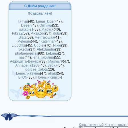
С Днём рождения!
Поздравляем!
Тяпуш
(40)
,
Lunar_kitten
(47)
,
Desert
(48)
,
Оптима
(53)
,
suitable1
(53)
,
Маруся
(40)
,
PiksaZ
(57)
,
PiksaZoo
(57)
,
doba
(59)
,
Slata
(58)
,
Мечтающая
(41)
,
Melegim
(44)
,
^Katerina^
(42)
,
Lidochka
(45)
,
Ugolek
(70)
,
Nixie
(39)
,
roksola
(37)
,
AlekSandra
(39)
,
phalaenopsiss
(60)
,
LeLuna
(27)
,
nas
(44)
,
lena_labutina
(55)
,
Афродита-Венера
(38)
,
Masha79
(47)
,
Annabella1208
(46)
,
Весня
(64)
,
doroze_zolota
(20)
,
Lenochka9kina
(47)
,
olraid
(54)
,
BitON
(35)
, [
Полный список
]
Карта желаний
Как составить