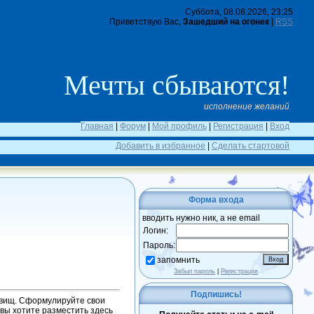
Суббота, 08.08.2026, 23:25
Приветствую Вас,
Зашедший на огонек
|
RSS
Мечты сбываются!
исполнение желаний
Главная
|
Форум
|
Мой профиль
|
Регистрация
|
Вход
Добавить в избранное
|
Сделать стартовой
Форма входа
вводить нужно ник, а не email
Логин:
Пароль:
запомнить
Забыл пароль
|
Регистрация
Подпишись!
овищ. Сформулируйте свои
вы хотите разместить здесь