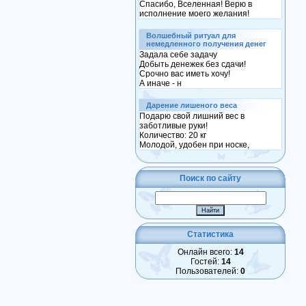
Спасибо, Вселенная! Верю в
исполнение моего желания!
Волшебный ритуал для
немедленного получения денег
Задала себе задачу
Добыть денежек без сдачи!
Срочно вас иметь хочу!
А иначе - н
Дарение лишеного веса
Подарю свой лишний вес в
заботливые руки!
Количество: 20 кг
Молодой, удобен при носке,
Поиск по сайту
Статистика
Онлайн всего:
14
Гостей:
14
Пользователей:
0