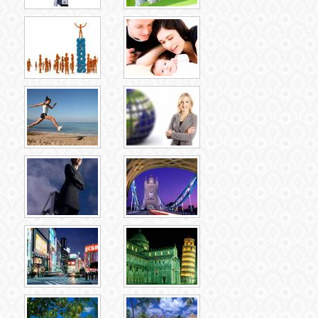
ВХОД
ВК
GOOGLE+
TWITTER
FACEBOOK