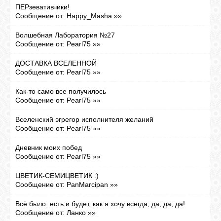
ПЕРзевативчики!
Сообщение от:
Happy_Masha
»»
ЛУНА
Волшебная Лаборатория №27
Сообщение от:
Pearl75
»»
КАРТА
ДОСТАВКА ВСЕЛЕННОЙ
ЖЕЛАНИЙ
Сообщение от:
Pearl75
»»
Как-то само все получилось
ФОРУМ
Сообщение от:
Pearl75
»»
Вселенский эгрегор исполнителя желаний
ЧАТ
Сообщение от:
Pearl75
»»
Дневник моих побед
Сообщение от:
Pearl75
»»
СОННИК
ЦВЕТИК-СЕМИЦВЕТИК :)
Сообщение от:
PanMarcipan
»»
УСПЕХ
Всё было. есть и будет, как я хочу всегда, да, да, да!
Сообщение от:
Ланко
»»
ГОРОСКОП