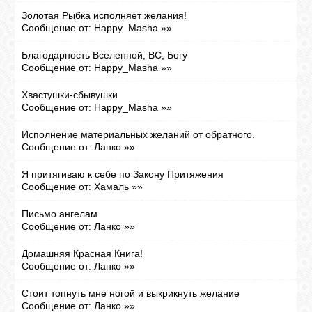
Золотая Рыбка исполняет желания!
Сообщение от:
Happy_Masha
»»
ВХОД
Благодарность Вселенной, ВС, Богу
Сообщение от:
Happy_Masha
»»
Хвастушки-сбывушки
ВК
Сообщение от:
Happy_Masha
»»
Исполнение материальных желаний от обратного.
GOOGLE+
Сообщение от:
Ланко
»»
Я притягиваю к себе по Закону Притяжения
TWITTER
Сообщение от:
Хамаль
»»
Письмо ангелам
Сообщение от:
Ланко
»»
FACEBOOK
Домашняя Красная Книга!
Сообщение от:
Ланко
»»
Стоит топнуть мне ногой и выкрикнуть желание
Сообщение от:
Ланко
»»