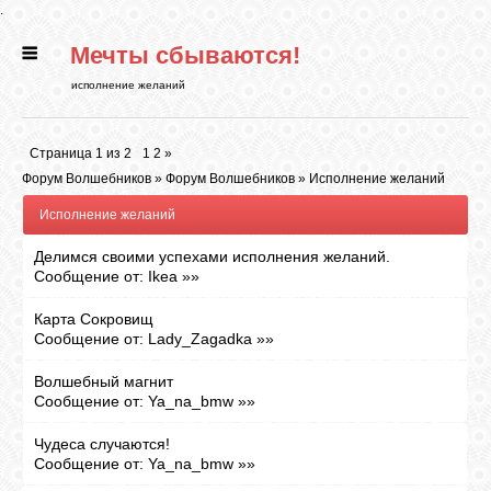
.
Мечты сбываются!
ГЛАВНАЯ
исполнение желаний
СТАТЬИ
Страница
1
из
2
1
2
»
Форум Волшебников
»
Форум Волшебников
»
Исполнение желаний
РИТУАЛЫ
Исполнение желаний
Делимся своими успехами исполнения желаний.
БИБЛИОТЕКА
Сообщение от:
Ikea
»»
Карта Сокровищ
ФЭН-ШУЙ
Сообщение от:
Lady_Zagadka
»»
Волшебный магнит
Сообщение от:
Ya_na_bmw
»»
КАРТИНКИ
Чудеса случаются!
Сообщение от:
Ya_na_bmw
»»
ГАДАНИЯ