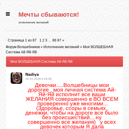
.
Мечты сбываются!
ГЛАВНАЯ
исполнение желаний
СТАТЬИ
Страница
1
из
87
1
2
3
…
86
87
»
Форум Волшебников
»
Исполнение желаний
»
Моя ВОЛШЕБНАЯ
РИТУАЛЫ
Система Ай-Яй-Яй
Моя ВОЛШЕБНАЯ Система Ай-Яй-Яй
БИБЛИОТЕКА
Nadiya
16.01.2018 в 04:06
Девочки.....Волшебницы мои
ФЭН-ШУЙ
дорогие , моя личная система Ай-
Яй-Яй исполнит все ваши
ЖЕЛАНИЯ совершенно в ВО ВСЕМ
проверенно уже многими...
КАРТИНКИ
(Здоровье, ссоры в семьях,
денежки, чтобы на дороге все было
без происшествий... ну
совершенно все желания) у всех
ГАДАНИЯ
девочек которым Я дала