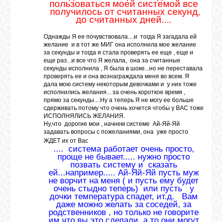
пользоваться моей системой все
получилось от считанных секунд,
до считанных дней....
ЛУНА
Однажды Я ее почувствовала....и тогда Я загадала ей
желание и в тот же МИГ она исполнила мое желание
за секунды и тогда я стала проверять ее еще , еще и
КАРТА
еще раз...и все что Я желала, она за считанные
ЖЕЛАНИЙ
секунды исполнила , Я была в шоке...но не переставала
проверять ее и она вознаграждала меня во всем. Я
дала мою систему некоторым девочками и у них тоже
исполнились желания... за очень короткое время ,
ФОРУМ
прямо за секунды....Ну а теперь Я не могу ее больше
сдерживать потому что очень хочется чтобы у ВАС тоже
ИСПОЛНЯЛИСЬ ЖЕЛАНИЯ.
Ну,что дорогие мои , начнем системе Ай-Яй-Яй
ЧАТ
задавать вопросы с пожеланиями, она уже просто
ЖДЕТ их от Вас
.... система работает очень просто,
проще не бывает..... нужно просто
СОННИК
позвать систему и сказать
ей...например..... Ай-Яй-Яй пусть муж
не ворчит на меня ( и пусть ему будет
очень стыдно теперь) или пусть у
УСПЕХ
дочки температура спадет, ит.д. Вам
даже можно желать за соседей, за
родственников , но только не говорите
им что вы это сделали, а то они могут
ГОРОСКОП