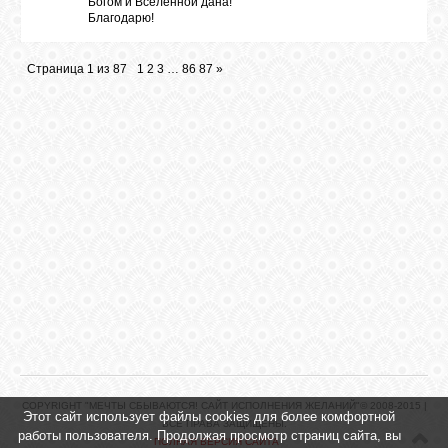
Богом и Вселенной дана!
Благодарю!
Страница
1
из
87
1
2
3
…
86
87
»
COPYRIGHT "МЕЧТЫ СБЫВАЮТСЯ! САЙТ ИСПОЛНЕНИЯ ЖЕЛАНИЙ"© 2008-2015 |
Этот сайт использует файлы cookies для более комфортной
ВСЕ ПРАВА ЗАЩИЩЕНЫ.
работы пользователя. Продолжая просмотр страниц сайта, вы
ПОЛНАЯ ВЕРСИЯ САЙТА