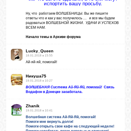
испортить вашу просьбу.
Ну, что работаем ВОЛШЕБНИЦЫ. Вы же пишите
ВХОД
ответы что и как у вас получилось .... и все мы будем
радоваться ВОЛШЕБНОЙ ЖИЗНИ. УДАЧИ И УСПЕХОВ
ВСЕМ НАМ.
Начало темы в
Архиве форума
ВК
Lucky_Queen
18.01.2018 в 15:55
GOOGLE+
Ай-яй-яй, помогай!
Никуша75
TWITTER
19.01.2018 в 10:27
ВОЛШЕБНАЯ Система Ай-Яй-Яй, помогай!
Связь
Водафон в Донецке заоаботала.
FACEBOOK
Zhanik
19.01.2018 в 10:41
Волшебная система Ай-Яй-Яй, помогай!
Помоги мне вернуть долги!
Помоги открыть свое кафе на следующей неделе!