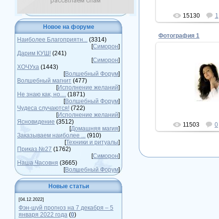
рассылаем спам
15130
1
Новое на форуме
Фотография 1
Наиболее Благоприятн...
(3314)
[
Симорон
]
Дарим КУШ!
(241)
[
Симорон
]
ХОЧУха
(1443)
15.04.20
[
Волшебный Форум
]
Волшебный магнит
(477)
красота
[
Исполнение желаний
]
ПЕР
Не знаю как, но....
(1871)
[
Волшебный Форум
]
Чудеса случаются!
(722)
[
Исполнение желаний
]
Ясновидение
(3512)
11503
0
[
Домашняя магия
]
Заказываем наиболее ...
(910)
[
Техники и ритуалы
]
Приказ №27
(1762)
[
Симорон
]
Наша Часовня
(3665)
[
Волшебный Форум
]
Новые статьи
[04.12.2022]
Фэн-шуй прогноз на 7 декабря – 5
января 2022 года
(
0
)