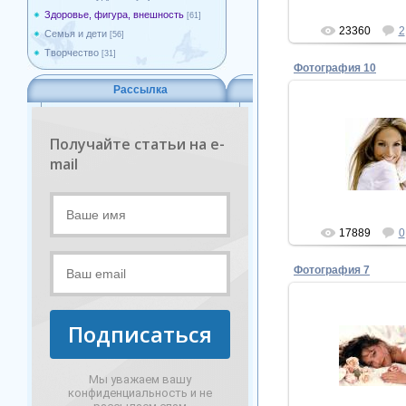
Здоровье, фигура, внешность
[61]
23360
2
Семья и дети
[56]
Творчество
[31]
Фотография 10
Рассылка
15.04.20
Получайте статьи на e-
красота
mail
ПЕР
17889
0
Фотография 7
Подписаться
15.04.20
красота
ПЕР
Мы уважаем вашу
конфиденциальность и не