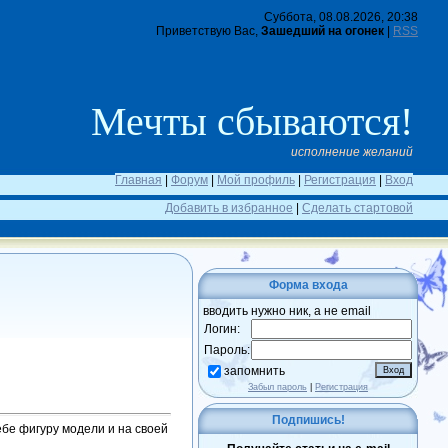
Суббота, 08.08.2026, 20:38
Приветствую Вас,
Зашедший на огонек
|
RSS
Мечты сбываются!
исполнение желаний
Главная
|
Форум
|
Мой профиль
|
Регистрация
|
Вход
Добавить в избранное
|
Сделать стартовой
Форма входа
вводить нужно ник, а не email
Логин:
Пароль:
запомнить
Забыл пароль
|
Регистрация
Подпишись!
ебе фигуру модели и на своей