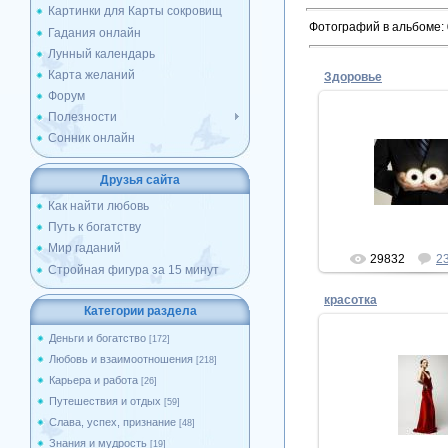
Картинки для Карты сокровищ
Фотографий в альбоме
:
Гадания онлайн
Лунный календарь
Карта желаний
Здоровье
Форум
Полезности
Сонник онлайн
17.12.20
организм работает
Друзья сайта
Superm
Как найти любовь
Путь к богатству
Мир гаданий
29832
2
Стройная фигура за 15 минут
красотка
Категории раздела
Деньги и богатство
[172]
Любовь и взаимоотношения
[218]
17.11.20
Карьера и работа
[26]
стройная фигура,
Путешествия и отдых
[59]
внешность, мо
Слава, успех, признание
[48]
tasha
Знания и мудрость
[19]