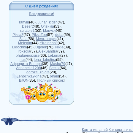
С Днём рождения!
Поздравляем!
Тяпуш
(40)
,
Lunar_kitten
(47)
,
Desert
(48)
,
Оптима
(53)
,
suitable1
(53)
,
Маруся
(40)
,
PiksaZ
(57)
,
PiksaZoo
(57)
,
doba
(59)
,
Slata
(58)
,
Мечтающая
(41)
,
Melegim
(44)
,
^Katerina^
(42)
,
Lidochka
(45)
,
Ugolek
(70)
,
Nixie
(39)
,
roksola
(37)
,
AlekSandra
(39)
,
phalaenopsiss
(60)
,
LeLuna
(27)
,
nas
(44)
,
lena_labutina
(55)
,
Афродита-Венера
(38)
,
Masha79
(47)
,
Annabella1208
(46)
,
Весня
(64)
,
doroze_zolota
(20)
,
Lenochka9kina
(47)
,
olraid
(54)
,
BitON
(35)
, [
Полный список
]
Карта желаний
Как составить