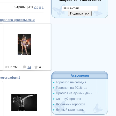
Получайте статьи на e-mail
Страницы
:
1
2
3
4
»
королева красоты 2010
17.11.2010
стройная фигура, красивая
внешность, молодость
tasha78
27979
14
4.9
Астрология
Фотография 1
Гороскоп на сегодня
Гороскоп на 2018 год
14.05.2010
Прогноз на лунный день
СПОРТИВНАЯ ФИГУРА,
Фэн-шуй прогноз
ПРИВЛЕКАТЕЛЬНАЯ
Любовный гороскоп
ВНЕШНОСТЬ ИЗБЫТОЧНАЯ
СЕКСУАЛЬНОСТЬ !!!!
Лунный календарь
gelionez