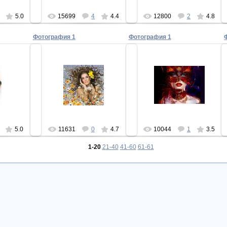
5.0
15699
4
4.4
12800
2
4.8
Фотография 1
Фотография 1
10
20.03.2010
14.03.2010
Видящая
-Lely-
И
5.0
11631
0
4.7
10044
1
3.5
1-20
21-40
41-60
61-61