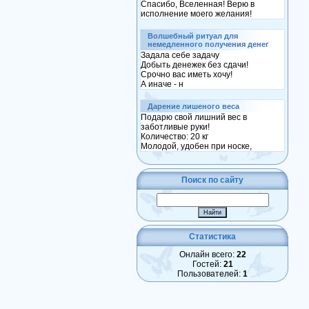
Спасибо, Вселенная! Верю в
исполнение моего желания!
Волшебный ритуал для
немедленного получения денег
Задала себе задачу
Добыть денежек без сдачи!
Срочно вас иметь хочу!
А иначе - н
Дарение лишеного веса
Подарю свой лишний вес в
заботливые руки!
Количество: 20 кг
Молодой, удобен при носке,
Поиск по сайту
Статистика
Онлайн всего:
22
Гостей:
21
Пользователей:
1