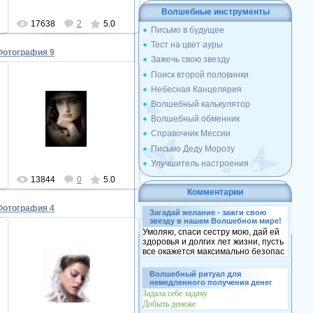
Волшебные инструменты
17638
2
5.0
Письмо в будущее
Тест на цвет ауры
Фотография 9
Зажечь свою звезду
Поиск второй половинки
Небесная Канцелярия
Волшебный калькулятор
15.04.2010
Волшебный обменник
красота
Справочник Мессии
ПЕРИ
Письмо Деду Морозу
Улучшитель настроения
13844
0
5.0
Комментарии
Фотография 4
Загадай желание - зажги свою
звезду в нашем Волшебном мире!
Умоляю, спаси сестру мою, дай ей
здоровья и долгих лет жизни, пусть
все окажется максимально безопас
15.04.2010
Волшебный ритуал для
красота
немедленного получения денег
ПЕРИ
Задала себе задачу
Добыть денеже