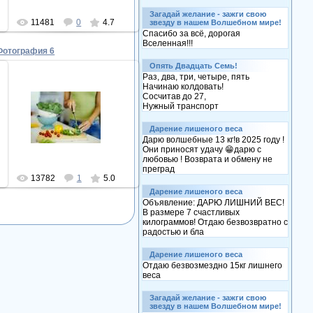
Загадай желание - зажги свою
11481
0
4.7
звезду в нашем Волшебном мире!
Спасибо за всё, дорогая
Вселенная!!!
Фотография 6
Опять Двадцать Семь!
Раз, два, три, четыре, пять
Начинаю колдовать!
Сосчитав до 27,
Нужный транспорт
12.02.2010
marquise
Дарение лишеного веса
Дарю волшебные 13 кг!в 2025 году !
Они приносят удачу 😁дарю с
любовью ! Возврата и обмену не
преград
13782
1
5.0
Дарение лишеного веса
Объявление: ДАРЮ ЛИШНИЙ ВЕС!
В размере 7 счастливых
килограммов! Отдаю безвозвратно с
радостью и бла
Дарение лишеного веса
Отдаю безвозмездно 15кг лишнего
веса
Загадай желание - зажги свою
звезду в нашем Волшебном мире!