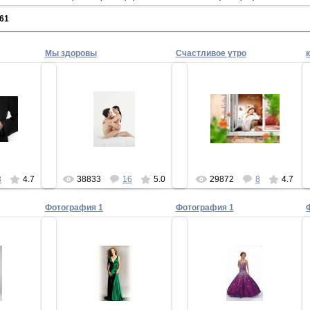
61
Мы здоровы
Счастливое утро
10
17.12.2010
15.12.2010
 как часы
Мы здоровы и счастливвы
Счастливое утро)
an
Superman
slon016
3
4.7
38833
16
5.0
29872
8
4.7
Фотография 1
Фотография 1
10
15.05.2010
15.05.2010
 красивая
У меня перкрасная внешность.
У меня очень стройная фигура.
лодость
МИРАЖка
МИРАЖка
78