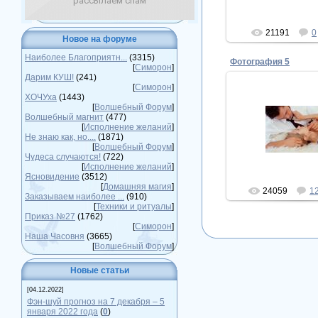
рассылаем спам
21191
0
Новое на форуме
Наиболее Благоприятн...
(3315)
Фотография 5
[
Симорон
]
Дарим КУШ!
(241)
[
Симорон
]
ХОЧУха
(1443)
[
Волшебный Форум
]
23.09.20
Волшебный магнит
(477)
[
Исполнение желаний
]
любовь)
Не знаю как, но....
(1871)
nataly
[
Волшебный Форум
]
Чудеса случаются!
(722)
[
Исполнение желаний
]
Ясновидение
(3512)
[
Домашняя магия
]
24059
1
Заказываем наиболее ...
(910)
[
Техники и ритуалы
]
Приказ №27
(1762)
[
Симорон
]
Наша Часовня
(3665)
[
Волшебный Форум
]
Новые статьи
[04.12.2022]
Фэн-шуй прогноз на 7 декабря – 5
января 2022 года
(
0
)