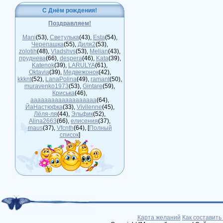
С Днём рождения!
Поздравляем!
Mani
(53)
,
Светулька
(43)
,
Esta
(54)
,
Черепашка
(55)
,
Диля2
(53)
,
zolotih
(48)
,
Vladshvs
(53)
,
Melian
(43)
,
пруднева
(66)
,
despera
(46)
,
Kata
(39)
,
Katenok
(39)
,
LARULYA
(61)
,
Oktavia
(39)
,
Медвежонок
(42)
,
kkknt
(52)
,
LanaPolina
(49)
,
ramant
(50)
,
muravenko1973
(53)
,
Gintare
(59)
,
Криська
(46)
,
ааааааааааааааааааа
(64)
,
ЙаНастюфка
(33)
,
Vivilenne
(45)
,
Лёля-ля
(44)
,
Эльфик
(52)
,
Alina2663
(66)
,
елисения
(37)
,
maus
(37)
,
Vfcnth
(64)
, [
Полный
список
]
Карта желаний
Как составить