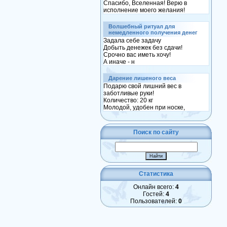
Спасибо, Вселенная! Верю в
исполнение моего желания!
Волшебный ритуал для
немедленного получения денег
Задала себе задачу
Добыть денежек без сдачи!
Срочно вас иметь хочу!
А иначе - н
Дарение лишеного веса
Подарю свой лишний вес в
заботливые руки!
Количество: 20 кг
Молодой, удобен при носке,
Поиск по сайту
Статистика
Онлайн всего:
4
Гостей:
4
Пользователей:
0