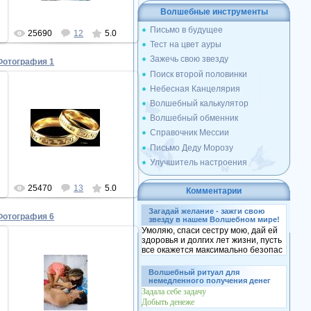
Волшебные инструменты
Письмо в будущее
25690
12
5.0
Тест на цвет ауры
Зажечь свою звезду
Фотография 1
Поиск второй половинки
Небесная Канцелярия
Волшебный калькулятор
22.10.2010
Волшебный обменник
обручалки
Справочник Мессии
Lusinda
Письмо Деду Морозу
Улучшитель настроения
25470
13
5.0
Комментарии
Загадай желание - зажги свою
Фотография 6
звезду в нашем Волшебном мире!
Умоляю, спаси сестру мою, дай ей
здоровья и долгих лет жизни, пусть
все окажется максимально безопас
23.09.2010
Волшебный ритуал для
немедленного получения денег
))
Задала себе задачу
nataly_9
Добыть денеже