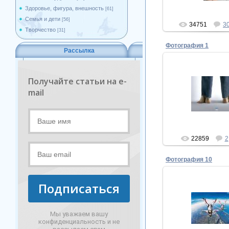
Здоровье, фигура, внешность
[61]
Семья и дети
[56]
34751
3
Творчество
[31]
Фотография 1
Рассылка
Получайте статьи на e-
21.11.20
mail
части цело
Рожко
22859
2
Фотография 10
Подписаться
23.09.20
активный отд
Мы уважаем вашу
nataly
конфиденциальность и не