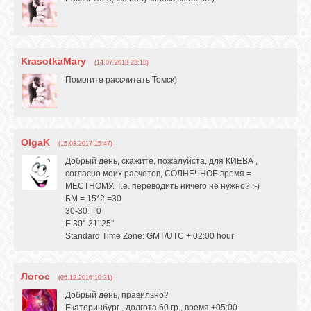
KrasotkaMary
(14.07.2018 23:18)
Помогите рассчитать Томск)
OlgaK
(15.03.2017 15:47)
Добрый день, скажите, пожалуйста, для КИЕВА ,
согласно моих расчетов, СОЛНЕЧНОЕ время =
МЕСТНОМУ. Т.е. переводить ничего не нужно? :-)
БМ = 15*2 =30
30-30 = 0
E 30° 31' 25''
Standard Time Zone: GMT/UTC + 02:00 hour
Логос
(06.12.2016 10:31)
Добрый день, правильно?
Екатеринбург , долгота 60 гр., время +05:00