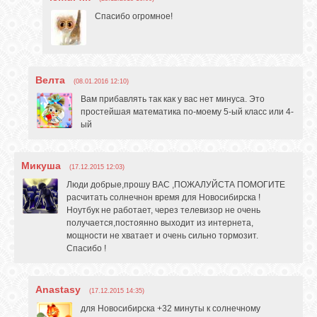
Спасибо огромное!
Велта
(08.01.2016 12:10)
Вам прибавлять так как у вас нет минуса. Это
простейшая математика по-моему 5-ый класс или 4-
ый
Микуша
(17.12.2015 12:03)
Люди добрые,прошу ВАС ,ПОЖАЛУЙСТА ПОМОГИТЕ
расчитать солнечнон время для Новосибирска !
Ноутбук не работает, через телевизор не очень
получается,постоянно выходит из интернета,
мощности не хватает и очень сильно тормозит.
Спасибо !
Anastasy
(17.12.2015 14:35)
для Новосибирска +32 минуты к солнечному