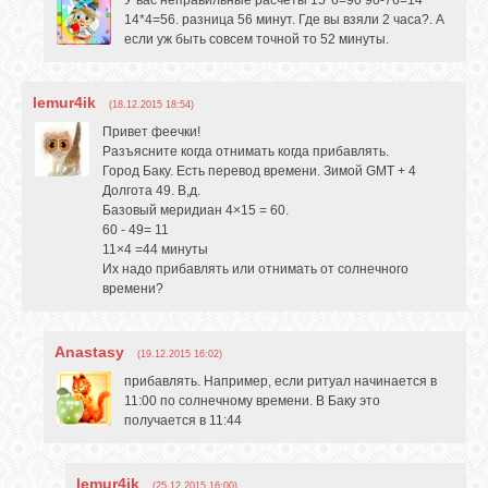
У вас неправильные расчёты 15*6=90 90-76=14
14*4=56. разница 56 минут. Где вы взяли 2 часа?. А
если уж быть совсем точной то 52 минуты.
lemur4ik
(18.12.2015 18:54)
Привет феечки!
Разъясните когда отнимать когда прибавлять.
Город Баку. Есть перевод времени. Зимой GMT + 4
Долгота 49. В,д.
Базовый меридиан 4×15 = 60.
60 - 49= 11
11×4 =44 минуты
Их надо прибавлять или отнимать от солнечного
времени?
Anastasy
(19.12.2015 16:02)
прибавлять. Например, если ритуал начинается в
11:00 по солнечному времени. В Баку это
получается в 11:44
lemur4ik
(25.12.2015 16:00)