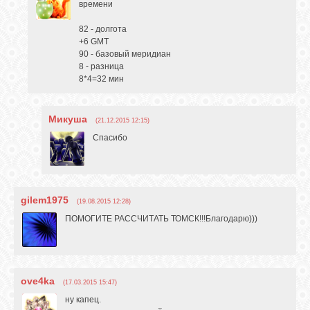
времени
82 - долгота
+6 GMT
90 - базовый меридиан
8 - разница
8*4=32 мин
Микуша
(21.12.2015 12:15)
Спасибо
gilem1975
(19.08.2015 12:28)
ПОМОГИТЕ РАССЧИТАТЬ ТОМСК!!!Благодарю)))
ove4ka
(17.03.2015 15:47)
ну капец.