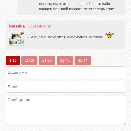
переводим то эта разница либо есть либо ...
вобщем большой вопрос в этом теперь стоит
Nata4ka
(14.02.2015 04:58)
и мне, плиз, помогите) комсомольск на амуре
1-10
11-20
21-30
31-40
41-44