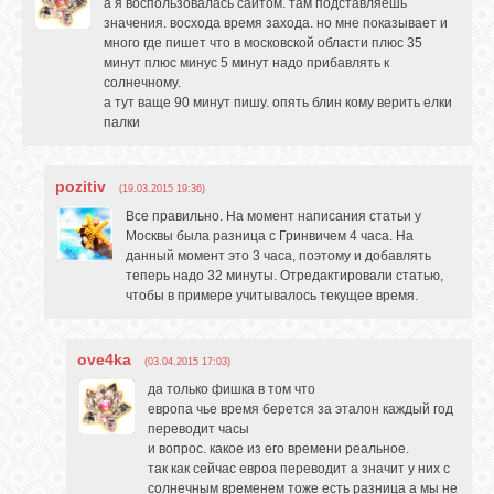
а я воспользовалась сайтом. там подставляешь
значения. восхода время захода. но мне показывает и
много где пишет что в московской области плюс 35
минут плюс минус 5 минут надо прибавлять к
солнечному.
а тут ваще 90 минут пишу. опять блин кому верить елки
палки
pozitiv
(19.03.2015 19:36)
Все правильно. На момент написания статьи у
Москвы была разница с Гринвичем 4 часа. На
данный момент это 3 часа, поэтому и добавлять
теперь надо 32 минуты. Отредактировали статью,
чтобы в примере учитывалось текущее время.
ove4ka
(03.04.2015 17:03)
да только фишка в том что
европа чье время берется за эталон каждый год
переводит часы
и вопрос. какое из его времени реальное.
так как сейчас евроа переводит а значит у них с
солнечным временем тоже есть разница а мы не