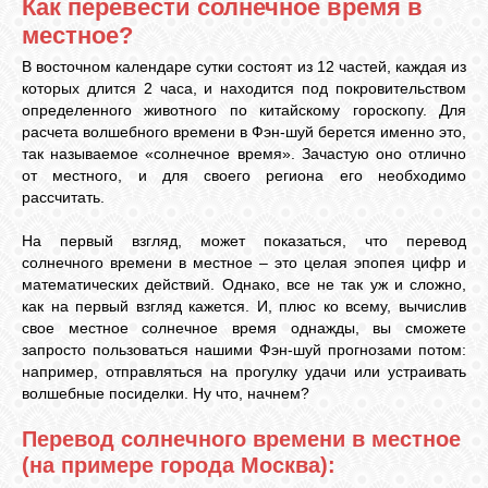
Как перевести солнечное время в
местное?
ЛУНА
В восточном календаре сутки состоят из 12 частей, каждая из
которых длится 2 часа, и находится под покровительством
определенного животного по китайскому гороскопу. Для
КАРТА
расчета волшебного времени в Фэн-шуй берется именно это,
ЖЕЛАНИЙ
так называемое «солнечное время». Зачастую оно отлично
от местного, и для своего региона его необходимо
рассчитать.
ФОРУМ
На первый взгляд, может показаться, что перевод
солнечного времени в местное – это целая эпопея цифр и
ЧАТ
математических действий. Однако, все не так уж и сложно,
как на первый взгляд кажется. И, плюс ко всему, вычислив
свое местное солнечное время однажды, вы сможете
СОННИК
запросто пользоваться нашими Фэн-шуй прогнозами потом:
например, отправляться на прогулку удачи или устраивать
волшебные посиделки. Ну что, начнем?
УСПЕХ
Перевод солнечного времени в местное
(на примере города Москва):
ГОРОСКОП