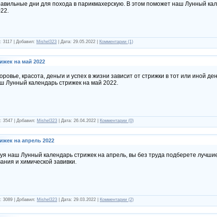
авильные дни для похода в парикмахерскую. В этом поможет наш Лунный ка
22.
: 3117 | Добавил:
Mishel323
| Дата:
29.05.2022
|
Комментарии (1)
ижек на май 2022
оровье, красота, деньги и успех в жизни зависит от стрижки в тот или иной де
ш Лунный календарь стрижек на май 2022.
: 3547 | Добавил:
Mishel323
| Дата:
26.04.2022
|
Комментарии (0)
ижек на апрель 2022
уя наш Лунный календарь стрижек на апрель, вы без труда подберете лучшие
ания и химической завивки.
: 3089 | Добавил:
Mishel323
| Дата:
29.03.2022
|
Комментарии (2)