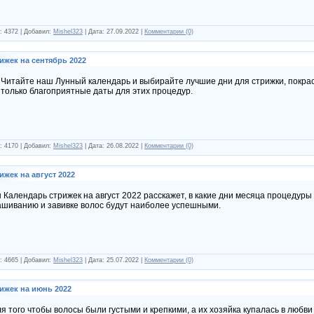
: 4372 | Добавил:
Mishel323
| Дата:
27.09.2022
|
Комментарии (0)
ижек на сентябрь 2022
Читайте наш Лунный календарь и выбирайте лучшие дни для стрижки, покрас
только благоприятные даты для этих процедур.
: 4170 | Добавил:
Mishel323
| Дата:
26.08.2022
|
Комментарии (0)
жек на август 2022
 Календарь стрижек на август 2022 расскажет, в какие дни месяца процедуры
ашиванию и завивке волос будут наиболее успешными.
: 4665 | Добавил:
Mishel323
| Дата:
25.07.2022
|
Комментарии (0)
ижек на июнь 2022
я того чтобы волосы были густыми и крепкими, а их хозяйка купалась в любв