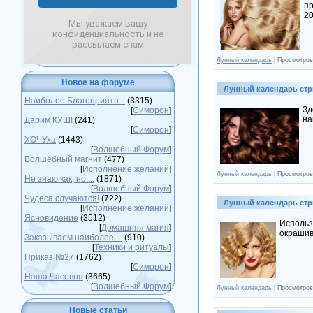
пр
20
Мы уважаем вашу
конфиденциальность и не
рассылаем спам
Лунный календарь
| Просмотров
Новое на форуме
Лунный календарь стр
Наиболее Благоприятн...
(3315)
Зд
[
Симорон
]
на
Дарим КУШ!
(241)
[
Симорон
]
ХОЧУха
(1443)
[
Волшебный Форум
]
Волшебный магнит
(477)
[
Исполнение желаний
]
Лунный календарь
| Просмотров
Не знаю как, но....
(1871)
[
Волшебный Форум
]
Чудеса случаются!
(722)
Лунный календарь стр
[
Исполнение желаний
]
Ясновидение
(3512)
Использ
[
Домашняя магия
]
окрашив
Заказываем наиболее ...
(910)
[
Техники и ритуалы
]
Приказ №27
(1762)
[
Симорон
]
Наша Часовня
(3665)
[
Волшебный Форум
]
Лунный календарь
| Просмотров
Новые статьи