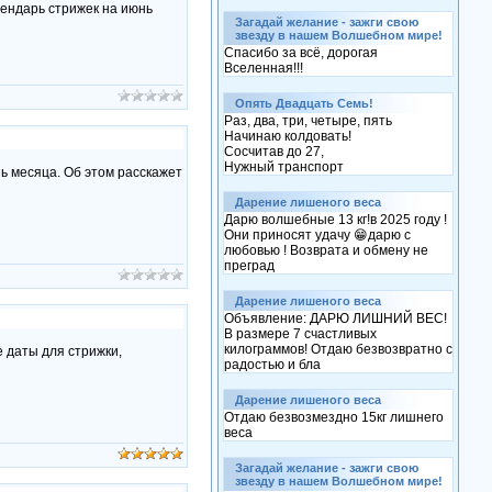
лендарь стрижек на июнь
Загадай желание - зажги свою
звезду в нашем Волшебном мире!
Спасибо за всё, дорогая
Вселенная!!!
Опять Двадцать Семь!
Раз, два, три, четыре, пять
Начинаю колдовать!
Сосчитав до 27,
Нужный транспорт
нь месяца. Об этом расскажет
Дарение лишеного веса
Дарю волшебные 13 кг!в 2025 году !
Они приносят удачу 😁дарю с
любовью ! Возврата и обмену не
преград
Дарение лишеного веса
Объявление: ДАРЮ ЛИШНИЙ ВЕС!
В размере 7 счастливых
килограммов! Отдаю безвозвратно с
 даты для стрижки,
радостью и бла
Дарение лишеного веса
Отдаю безвозмездно 15кг лишнего
веса
Загадай желание - зажги свою
звезду в нашем Волшебном мире!