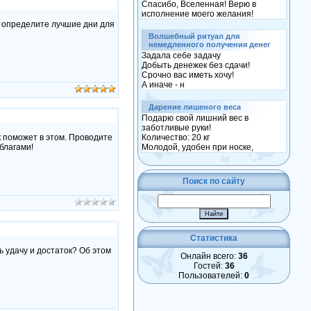
Спасибо, Вселенная! Верю в
исполнение моего желания!
ю определите лучшие дни для
Волшебный ритуал для
немедленного получения денег
Задала себе задачу
Добыть денежек без сдачи!
Срочно вас иметь хочу!
А иначе - н
Дарение лишеного веса
Подарю свой лишний вес в
заботливые руки!
 поможет в этом. Проводите
Количество: 20 кг
благами!
Молодой, удобен при носке,
Поиск по сайту
Статистика
ь удачу и достаток? Об этом
Онлайн всего:
36
Гостей:
36
Пользователей:
0