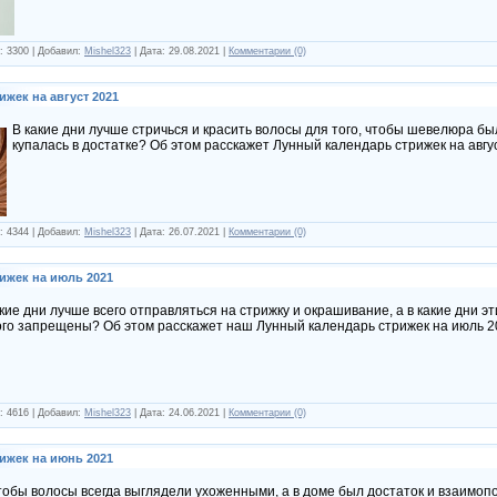
: 3300 | Добавил:
Mishel323
| Дата:
29.08.2021
|
Комментарии (0)
жек на август 2021
В какие дни лучше стричься и красить волосы для того, чтобы шевелюра бы
купалась в достатке? Об этом расскажет Лунный календарь стрижек на авгу
: 4344 | Добавил:
Mishel323
| Дата:
26.07.2021
|
Комментарии (0)
ижек на июль 2021
акие дни лучше всего отправляться на стрижку и окрашивание, а в какие дни 
ого запрещены? Об этом расскажет наш Лунный календарь стрижек на июль 2
: 4616 | Добавил:
Mishel323
| Дата:
24.06.2021
|
Комментарии (0)
ижек на июнь 2021
тобы волосы всегда выглядели ухоженными, а в доме был достаток и взаимо