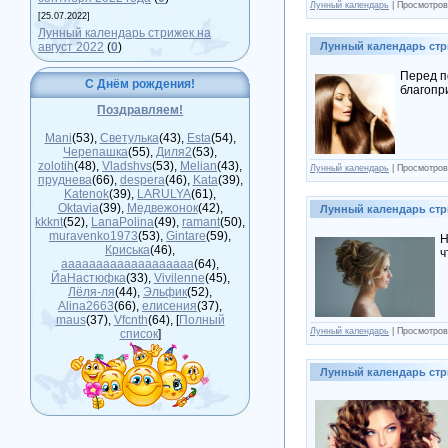
Лунный календарь
| Просмотров
[25.07.2022]
Лунный календарь стрижек на
август 2022
(
0
)
Лунный календарь стр
Перед п
С Днём рождения!
благопр
Поздравляем!
Mani
(53)
,
Светулька
(43)
,
Esta
(54)
,
Черепашка
(55)
,
Диля2
(53)
,
zolotih
(48)
,
Vladshvs
(53)
,
Melian
(43)
,
Лунный календарь
| Просмотров
пруднева
(66)
,
despera
(46)
,
Kata
(39)
,
Katenok
(39)
,
LARULYA
(61)
,
Oktavia
(39)
,
Медвежонок
(42)
,
Лунный календарь стр
kkknt
(52)
,
LanaPolina
(49)
,
ramant
(50)
,
muravenko1973
(53)
,
Gintare
(59)
,
Н
Криська
(46)
,
ч
ааааааааааааааааааа
(64)
,
ЙаНастюфка
(33)
,
Vivilenne
(45)
,
Лёля-ля
(44)
,
Эльфик
(52)
,
Alina2663
(66)
,
елисения
(37)
,
maus
(37)
,
Vfcnth
(64)
, [
Полный
Лунный календарь
| Просмотров
список
]
Лунный календарь стр