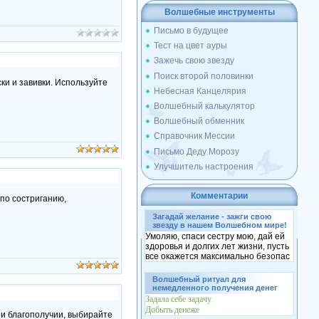
Волшебные инструменты
Письмо в будущее
Тест на цвет ауры
Зажечь свою звезду
Поиск второй половинки
ки и завивки. Используйте
Небесная Канцелярия
Волшебный калькулятор
Волшебный обменник
Справочник Мессии
Письмо Деду Морозу
Улучшитель настроения
Комментарии
 по состриганию,
Загадай желание - зажги свою
звезду в нашем Волшебном мире!
Умоляю, спаси сестру мою, дай ей
здоровья и долгих лет жизни, пусть
все окажется максимально безопас
Волшебный ритуал для
немедленного получения денег
Задала себе задачу
Добыть денеже
и и благополучии, выбирайте