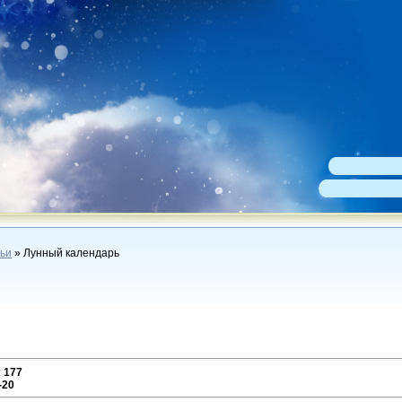
ьи
» Лунный календарь
:
177
-20