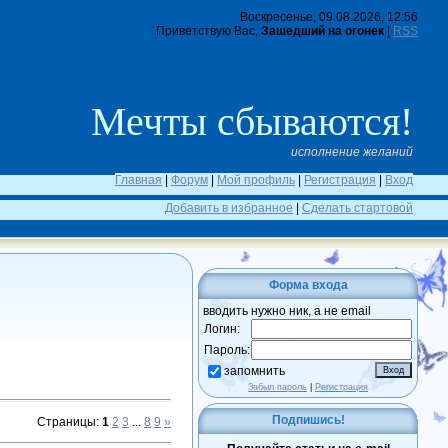
Воскресенье, 09.08.2026, 12:56
Приветствую Вас,
Зашедший на огонек
|
RSS
Мечты сбываются!
исполнение желаний
Главная
|
Форум
|
Мой профиль
|
Регистрация
|
Вход
Добавить в избранное
|
Сделать стартовой
Форма входа
вводить нужно ник, а не email
Логин:
Пароль:
запомнить
Забыл пароль
|
Регистрация
Подпишись!
Страницы
:
1
2
3
...
8
9
»