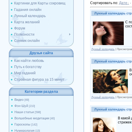
Сортировать по
:
Дате
·
Картинки для Карты сокровищ
Гадания онлайн
Лунный календарь стр
Лунный календарь
Карта желаний
С п
сос
Форум
Полезности
Сонник онлайн
Лунный календарь
| Просмотров
Друзья сайта
Как найти любовь
Лунный календарь стр
Путь к богатству
В
Мир гаданий
о
Стройная фигура за 15 минут
Категории раздела
Лунный календарь
| Просмотров
Видео
[69]
Фэн-Шуй
[210]
Лунный календарь стр
Наши статьи
[598]
В какой
Волшебные медитации
[40]
стрижек
Гороскопы
[142]
Нумерология
[15]