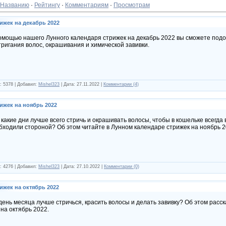
Названию
·
Рейтингу
·
Комментариям
·
Просмотрам
ижек на декабрь 2022
омощью нашего Лунного календаря стрижек на декабрь 2022 вы сможете подо
тригания волос, окрашивания и химической завивки.
: 5378 | Добавил:
Mishel323
| Дата:
27.11.2022
|
Комментарии (4)
ижек на ноябрь 2022
 какие дни лучше всего стричь и окрашивать волосы, чтобы в кошельке всегда
бходили стороной? Об этом читайте в Лунном календаре стрижек на ноябрь 2
: 4276 | Добавил:
Mishel323
| Дата:
27.10.2022
|
Комментарии (0)
ижек на октябрь 2022
 день месяца лучше стричься, красить волосы и делать завивку? Об этом рас
 на октябрь 2022.