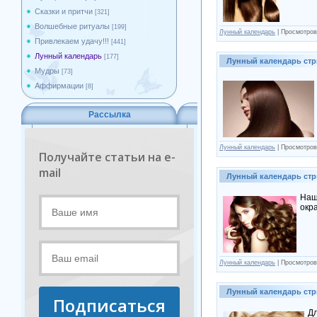
Сказки и притчи
[321]
Волшебные ритуалы
[199]
Лунный календарь
| Просмотров
Привлекаем удачу!!!
[441]
Лунный календарь
[177]
Лунный календарь стр
Мудры
[73]
Аффирмации
[8]
Рассылка
Лунный календарь
| Просмотров
Получайте статьи на e-
mail
Лунный календарь стри
Наш
окр
Лунный календарь
| Просмотров
Лунный календарь стр
Подписаться
Дл