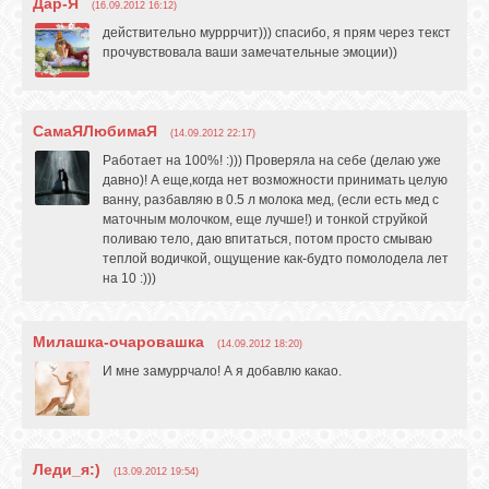
Дар-Я
(16.09.2012 16:12)
действительно мурррчит))) спасибо, я прям через текст
прочувствовала ваши замечательные эмоции))
СамаЯЛюбимаЯ
(14.09.2012 22:17)
Работает на 100%! :))) Проверяла на себе (делаю уже
давно)! А еще,когда нет возможности принимать целую
ванну, разбавляю в 0.5 л молока мед, (если есть мед с
маточным молочком, еще лучше!) и тонкой струйкой
поливаю тело, даю впитаться, потом просто смываю
теплой водичкой, ощущение как-будто помолодела лет
на 10 :)))
Милашка-очаровашка
(14.09.2012 18:20)
И мне замуррчало! А я добавлю какао.
Леди_я:)
(13.09.2012 19:54)