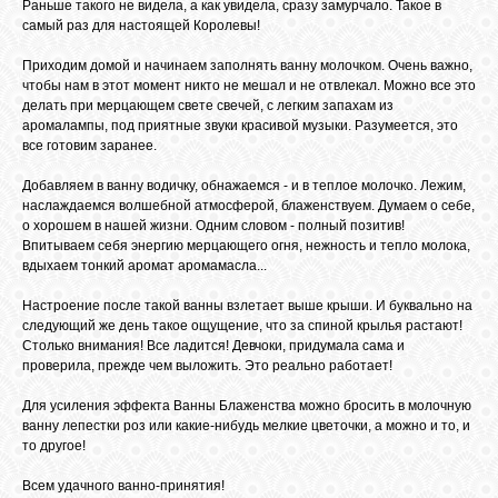
Раньше такого не видела, а как увидела, сразу замурчало. Такое в
самый раз для настоящей Королевы!
ЛУНА
Приходим домой и начинаем заполнять ванну молочком. Очень важно,
чтобы нам в этот момент никто не мешал и не отвлекал. Можно все это
делать при мерцающем свете свечей, с легким запахам из
КАРТА
аромалампы, под приятные звуки красивой музыки. Разумеется, это
ЖЕЛАНИЙ
все готовим заранее.
Добавляем в ванну водичку, обнажаемся - и в теплое молочко. Лежим,
наслаждаемся волшебной атмосферой, блаженствуем. Думаем о себе,
ФОРУМ
о хорошем в нашей жизни. Одним словом - полный позитив!
Впитываем себя энергию мерцающего огня, нежность и тепло молока,
вдыхаем тонкий аромат аромамасла...
ЧАТ
Настроение после такой ванны взлетает выше крыши. И буквально на
следующий же день такое ощущение, что за спиной крылья растают!
Столько внимания! Все ладится! Девчоки, придумала сама и
СОННИК
проверила, прежде чем выложить. Это реально работает!
Для усиления эффекта Ванны Блаженства можно бросить в молочную
УСПЕХ
ванну лепестки роз или какие-нибудь мелкие цветочки, а можно и то, и
то другое!
Всем удачного ванно-принятия!
ГОРОСКОП