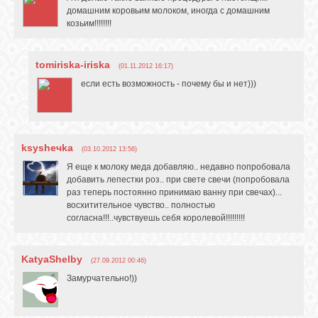
домашним коровьим молоком, иногда с домашним
козьим!!!!!!!!
tomiriska-iriska
(01.11.2012 16:17)
если есть возможность - почему бы и нет)))
ksysheчka
(03.10.2012 13:56)
Я еще к молоку меда добавляю.. недавно попробовала
добавить лепестки роз.. при свете свечи (попробовала
раз теперь постоянно принимаю ванну при свечах)...
восхитительное чувство.. полностью
согласна!!!..чувствуешь себя королевой!!!!!!!!!
KatyaShelby
(27.09.2012 00:46)
Замурчательно!))