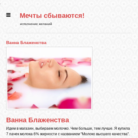
.
Мечты сбываются!
ГЛАВНАЯ
исполнение желаний
СТАТЬИ
Ванна Блаженства
РИТУАЛЫ
БИБЛИОТЕКА
ФЭН-ШУЙ
КАРТИНКИ
Ванна Блаженства
Идем в магазин, выбираем молочко. Чем больше, тем лучше. Я купила
ГАДАНИЯ
7 пачек молока 6% жирности с названием "Молоко высшего качества".