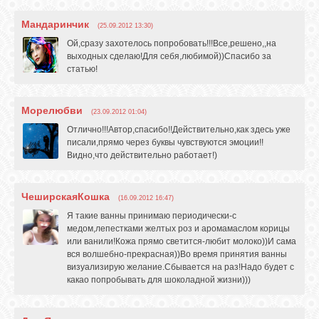
Мандаринчик
(25.09.2012 13:30)
Ой,сразу захотелось попробовать!!!Все,решено,,на
выходных сделаю!Для себя,любимой))Спасибо за
статью!
Морелюбви
(23.09.2012 01:04)
Отлично!!!Автор,спасибо!!Действительно,как здесь уже
писали,прямо через буквы чувствуются эмоции!!
Видно,что действительно работает!)
ЧеширскаяКошка
(16.09.2012 16:47)
Я такие ванны принимаю периодически-с
медом,лепестками желтых роз и аромамаслом корицы
или ванили!Кожа прямо светится-любит молоко))И сама
вся волшебно-прекрасная))Во время принятия ванны
визуализирую желание.Сбывается на раз!Надо будет с
какао попробывать для шоколадной жизни)))