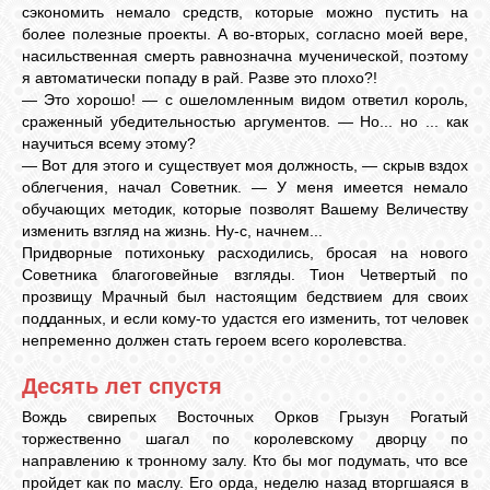
сэкономить немало средств, которые можно пустить на
более полезные проекты. А во-вторых, согласно моей вере,
насильственная смерть равнозначна мученической, поэтому
я автоматически попаду в рай. Разве это плохо?!
— Это хорошо! — с ошеломленным видом ответил король,
сраженный убедительностью аргументов. — Но... но ... как
научиться всему этому?
— Вот для этого и существует моя должность, — скрыв вздох
облегчения, начал Советник. — У меня имеется немало
обучающих методик, которые позволят Вашему Величеству
изменить взгляд на жизнь. Ну-с, начнем...
Придворные потихоньку расходились, бросая на нового
Советника благоговейные взгляды. Тион Четвертый по
прозвищу Мрачный был настоящим бедствием для своих
подданных, и если кому-то удастся его изменить, тот человек
непременно должен стать героем всего королевства.
Десять лет спустя
Вождь свирепых Восточных Орков Грызун Рогатый
торжественно шагал по королевскому дворцу по
направлению к тронному залу. Кто бы мог подумать, что все
пройдет как по маслу. Его орда, неделю назад вторгшаяся в