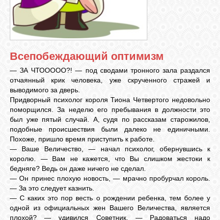
ЛУНА
Всепобеждающий оптимизм
КАРТА
ЖЕЛАНИЙ
— ЗА ЧТООООО?! — под сводами тронного зала раздался
отчаянный крик человека, уже скрученного стражей и
выводимого за дверь.
ФОРУМ
Придворный психолог короля Тиона Четвертого недовольно
поморщился. За неделю его пребывания в должности это
был уже пятый случай. А, судя по рассказам старожилов,
ЧАТ
подобные происшествия были далеко не единичными.
Похоже, пришло время приступить к работе.
— Ваше Величество, — начал психолог, обернувшись к
СОННИК
королю. — Вам не кажется, что Вы слишком жестоки к
бедняге? Ведь он даже ничего не сделал.
— Он принес плохую новость, — мрачно пробурчал король.
УСПЕХ
— За это следует казнить.
— С каких это пор весть о рождении ребенка, тем более у
одной из официальных жен Вашего Величества, является
плохой? — удивился Советник. — Радоваться надо
ГОРОСКОП