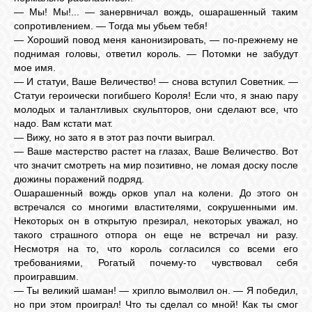
— Мы! Мы!... — занервничал вождь, ошарашенный таким
сопротивлением. — Тогда мы убьем тебя!
— Хороший повод меня канонизировать, — по-прежнему не
поднимая головы, ответил король. — Потомки не забудут
мое имя.
— И статуи, Ваше Величество! — снова вступил Советник. —
Статуи героически погибшего Короля! Если что, я знаю пару
молодых и талантливых скульпторов, они сделают все, что
надо. Вам кстати мат.
— Вижу, но зато я в этот раз почти выиграл.
— Ваше мастерство растет на глазах, Ваше Величество. Вот
что значит смотреть на мир позитивно, не ломая доску после
дюжины поражений подряд.
Ошарашенный вождь орков упал на колени. До этого он
встречался со многими властителями, сокрушенными им.
Некоторых он в открытую презирал, некоторых уважал, но
такого страшного отпора он еще не встречал ни разу.
Несмотря на то, что король согласился со всеми его
требованиями, Рогатый почему-то чувствовал себя
проигравшим.
— Ты великий шаман! — хрипло вымолвил он. — Я победил,
но при этом проиграл! Что ты сделал со мной! Как ты смог