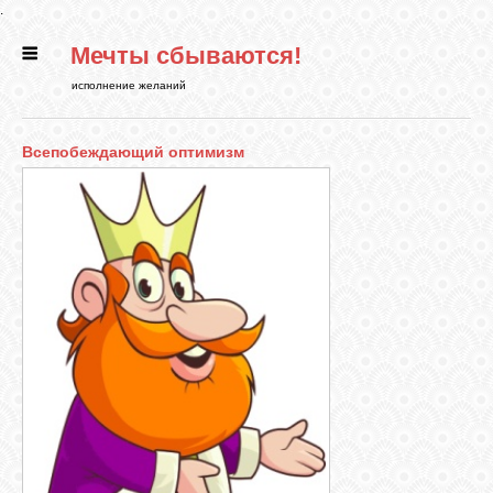
.
Мечты сбываются!
ГЛАВНАЯ
исполнение желаний
СТАТЬИ
Всепобеждающий оптимизм
РИТУАЛЫ
БИБЛИОТЕКА
ФЭН-ШУЙ
КАРТИНКИ
ГАДАНИЯ