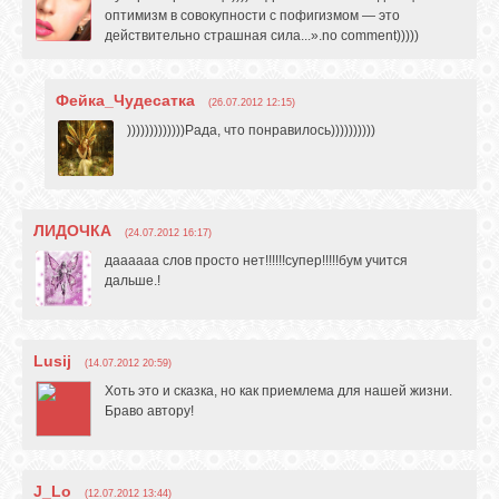
оптимизм в совокупности с пофигизмом — это
действительно страшная сила...».no comment)))))
Фейка_Чудесатка
(26.07.2012 12:15)
)))))))))))))Рада, что понравилось))))))))))
ЛИДОЧКА
(24.07.2012 16:17)
даааааа слов просто нет!!!!!!супер!!!!!бум учится
дальше.!
Lusij
(14.07.2012 20:59)
Хоть это и сказка, но как приемлема для нашей жизни.
Браво автору!
J_Lo
(12.07.2012 13:44)