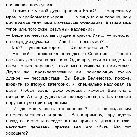
появлению наследника!
— Только не у этой дуры, графини Котай! — по-прежнему
мрачно пробормотал король. — На лицо-то она хороша, но у
ВХОД
них в семье сплошные умственные отклонения. А зачем мне
тупой или, того хуже, безумный наследник?
— Ваше величество, вы сгущаете краски. Или..., — психолог
на секунду задумался. — Или Вы — пессимист?
ВК
— Кто?! — удивился король. — Это оскорбление?!
— Нет-нет! — поспешил оправдаться Советник. — Просто
все люди делятся на два типа. Одни предпочитают видеть во
GOOGLE+
всем только хорошее, таких мы называем оптимистами.
Других же, противоположных им, замечающих только
дурное, — пессимистами. Вы, Ваше Величество, похоже,
TWITTER
входите во вторую категорию. Я специально наблюдал за
вами. Любая весть, даже хорошая, кажется Вам очень
скверной. А я еще удивлялся, почему сообщать Вам новости
FACEBOOK
поручают уже приговоренным.
— И где мне увидеть это хорошее? — с неожиданным
интересом спросил король. — Вот, к примеру, пару недель
назад со стороны соседей к нам прилетел дракон и сжег
несколько деревень, прежде чем его сбили. Что тут
хорошего?