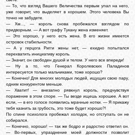
— То, что взгляд Вашего Величества первым упал на него,
уже говорит, что выделяет в хорошем. Этого человека Вы
точно не забудете.
— Хм..., — король снова пробежался взглядом по
придворным. — А вот графу Тукану жена изменяет.
— Это хорошо, у него есть жена. В его жизни имеется
островок стабильности.
— А у герцога Ригги жены нет, — ехидно попытался
перехватить инициативу король.
— Значит, он свободен душой и телом. У него все впереди!
— Ну а то, что Генерал Королевских Паладинов
интересуется только мальчиками, тоже хорошо?
— Конечно! Для многих молодых людей, ищущих свою пару,
одним конкурентом меньше.
— Хватит! — внезапно рявкнул король, предчувствуя
поражение в этом споре. — Ты везде ищешь хорошее. А вот
если, — в его голосе появились мрачные нотки. — Я прикажу
тебя казнить за грубость, это тоже будет хорошо?!
По спине психолога пробежал холодок, но отступать он не
собирался.
— Конечно, хорошо! — так же бодро и радостно ответил он.
— Во-первых, упразднение моей должности позволит