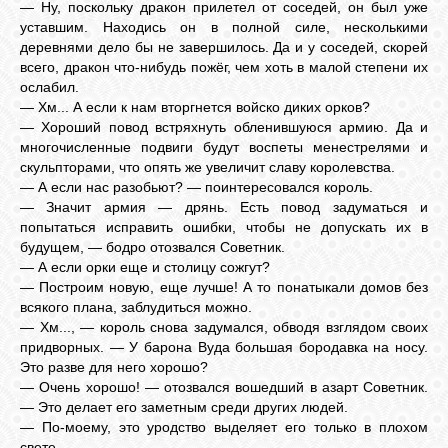
— Ну, поскольку дракон прилетел от соседей, он был уже
уставшим. Находись он в полной силе, несколькими
деревнями дело бы не завершилось. Да и у соседей, скорей
всего, дракон что-нибудь пожёг, чем хоть в малой степени их
ослабил.
— Хм... А если к нам вторгнется войско диких орков?
— Хороший повод встряхнуть обленившуюся армию. Да и
многочисленные подвиги будут воспеты менестрелями и
скульпторами, что опять же увеличит славу королевства.
— А если нас разобьют? — поинтересовался король.
— Значит армия — дрянь. Есть повод задуматься и
попытаться исправить ошибки, чтобы не допускать их в
будущем, — бодро отозвался Советник.
— А если орки еще и столицу сожгут?
— Построим новую, еще лучше! А то понатыкали домов без
всякого плана, заблудиться можно.
— Хм..., — король снова задумался, обводя взглядом своих
придворных. — У барона Вуда большая бородавка на носу.
Это разве для него хорошо?
— Очень хорошо! — отозвался вошедший в азарт Советник.
— Это делает его заметным среди других людей.
— По-моему, это уродство выделяет его только в плохом
свете.