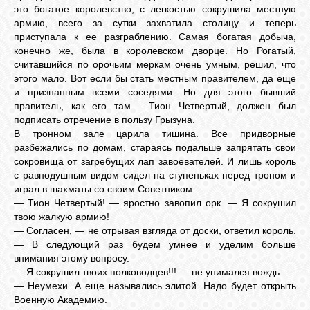
это богатое королевство, с легкостью сокрушила местную
армию, всего за сутки захватила столицу и теперь
приступала к ее разграблению. Самая богатая добыча,
конечно же, была в королевском дворце. Но Рогатый,
считавшийся по орочьим меркам очень умным, решил, что
этого мало. Вот если бы стать местным правителем, да еще
и признанным всеми соседями. Но для этого бывший
правитель, как его там.... Тион Четвертый, должен был
подписать отречение в пользу Грызуна.
В тронном зале царила тишина. Все придворные
разбежались по домам, стараясь подальше запрятать свои
сокровища от загребущих лап завоевателей. И лишь король
с равнодушным видом сидел на ступеньках перед троном и
играл в шахматы со своим Советником.
— Тион Четвертый! — яростно завопил орк. — Я сокрушил
твою жалкую армию!
— Согласен, — не отрывая взгляда от доски, ответил король.
— В следующий раз будем умнее и уделим больше
внимания этому вопросу.
— Я сокрушил твоих полководцев!!! — не унимался вождь.
— Неумехи. А еще назывались элитой. Надо будет открыть
Военную Академию.