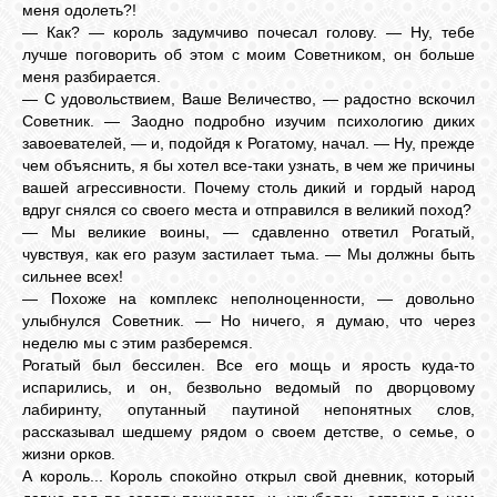
меня одолеть?!
— Как? — король задумчиво почесал голову. — Ну, тебе
лучше поговорить об этом с моим Советником, он больше
меня разбирается.
— С удовольствием, Ваше Величество, — радостно вскочил
Советник. — Заодно подробно изучим психологию диких
завоевателей, — и, подойдя к Рогатому, начал. — Ну, прежде
чем объяснить, я бы хотел все-таки узнать, в чем же причины
вашей агрессивности. Почему столь дикий и гордый народ
вдруг снялся со своего места и отправился в великий поход?
— Мы великие воины, — сдавленно ответил Рогатый,
чувствуя, как его разум застилает тьма. — Мы должны быть
сильнее всех!
— Похоже на комплекс неполноценности, — довольно
улыбнулся Советник. — Но ничего, я думаю, что через
неделю мы с этим разберемся.
Рогатый был бессилен. Все его мощь и ярость куда-то
испарились, и он, безвольно ведомый по дворцовому
лабиринту, опутанный паутиной непонятных слов,
рассказывал шедшему рядом о своем детстве, о семье, о
жизни орков.
А король... Король спокойно открыл свой дневник, который