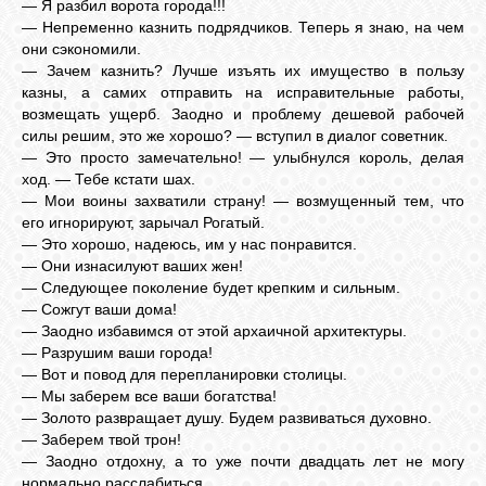
— Я разбил ворота города!!!
— Непременно казнить подрядчиков. Теперь я знаю, на чем
они сэкономили.
— Зачем казнить? Лучше изъять их имущество в пользу
казны, а самих отправить на исправительные работы,
возмещать ущерб. Заодно и проблему дешевой рабочей
силы решим, это же хорошо? — вступил в диалог советник.
— Это просто замечательно! — улыбнулся король, делая
ход. — Тебе кстати шах.
— Мои воины захватили страну! — возмущенный тем, что
его игнорируют, зарычал Рогатый.
— Это хорошо, надеюсь, им у нас понравится.
— Они изнасилуют ваших жен!
— Следующее поколение будет крепким и сильным.
— Сожгут ваши дома!
— Заодно избавимся от этой архаичной архитектуры.
— Разрушим ваши города!
— Вот и повод для перепланировки столицы.
— Мы заберем все ваши богатства!
— Золото развращает душу. Будем развиваться духовно.
— Заберем твой трон!
— Заодно отдохну, а то уже почти двадцать лет не могу
нормально расслабиться.