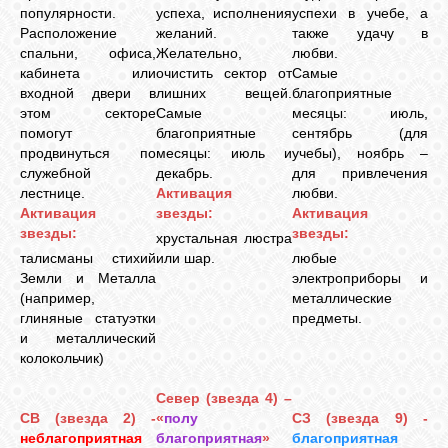
популярности.
успеха, исполнения
успехи в учебе, а
Расположение
желаний.
также удачу в
спальни, офиса,
Желательно,
любви.
кабинета или
очистить сектор от
Самые
входной двери в
лишних вещей.
благоприятные
этом секторе
Самые
месяцы: июль,
помогут
благоприятные
сентябрь (для
продвинуться по
месяцы: июль и
учебы), ноябрь –
служебной
декабрь.
для привлечения
лестнице.
Активация
любви.
Активация
звезды:
Активация
звезды:
звезды:
хрустальная люстра
талисманы стихий
или шар.
любые
Земли и Металла
электроприборы и
(например,
металлические
глиняные статуэтки
предметы.
и металлический
колокольчик)
Север (звезда 4) –
СВ (звезда 2) -
«
полу
СЗ (звезда 9) -
неблагоприятная
благоприятная
»
благоприятная