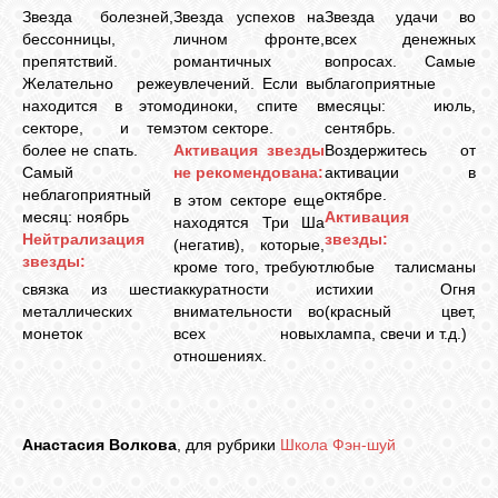
Звезда болезней,
Звезда успехов на
Звезда удачи во
бессонницы,
личном фронте,
всех денежных
препятствий.
романтичных
вопросах. Самые
Желательно реже
увлечений. Если вы
благоприятные
находится в этом
одиноки, спите в
месяцы: июль,
секторе, и тем
этом секторе.
сентябрь.
более не спать.
Активация звезды
Воздержитесь от
Самый
не рекомендована:
активации в
неблагоприятный
октябре.
в этом секторе еще
месяц: ноябрь
Активация
находятся Три Ша
Нейтрализация
звезды:
(негатив), которые,
звезды:
кроме того, требуют
любые талисманы
связка из шести
аккуратности и
стихии Огня
металлических
внимательности во
(красный цвет,
монеток
всех новых
лампа, свечи и т.д.)
отношениях.
Анастасия Волкова
, для рубрики
Школа Фэн-шуй