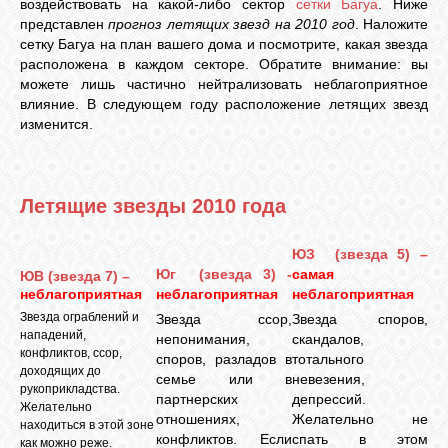
воздействовать на какой-либо сектор
сетки Багуа
. Ниже
представлен
прогноз летящих звезд на 2010 год
. Наложите
сетку Багуа на план вашего дома и посмотрите, какая звезда
ВХОД
расположена в каждом секторе. Обратите внимание: вы
можете лишь частично нейтрализовать неблагоприятное
влияние. В следующем году расположение летящих звезд
изменится.
ВК
Летящие звезды 2010 года
GOOGLE+
ЮЗ (звезда 5) –
TWITTER
Юг (звезда 3) -
самая
ЮВ (звезда 7) –
неблагоприятная
неблагоприятная
неблагоприятная
Звезда ограблений и
Звезда ссор,
Звезда споров,
FACEBOOK
нападений,
непонимания,
скандалов,
конфликтов, ссор,
споров, разладов в
тотального
доходящих до
семье или в
невезения,
рукоприкладства.
партнерских
депрессий.
Желательно
отношениях,
Желательно не
находиться в этой зоне
конфликтов. Если
спать в этом
как можно реже.