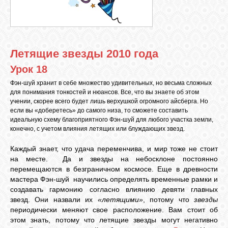
ЛУНА
Летящие звезды 2010 года
КАРТА
ЖЕЛАНИЙ
Урок 18
Фэн-шуй хранит в себе множество удивительных, но весьма сложных
для понимания тонкостей и нюансов. Все, что вы знаете об этом
ФОРУМ
учении, скорее всего будет лишь верхушкой огромного айсберга. Но
если вы «доберетесь» до самого низа, то сможете составить
идеальную схему благоприятного Фэн-шуй для любого участка земли,
конечно, с учетом влияния летящих или блуждающих звезд.
ЧАТ
Каждый знает, что удача переменчива, и мир тоже не стоит
на месте. Да и звезды на небосклоне постоянно
СОННИК
перемещаются в безграничном космосе. Еще в древности
мастера Фэн-шуй научились определять временные рамки и
создавать гармонию согласно влиянию девяти главных
УСПЕХ
звезд. Они назвали их
«летящими»
, потому что
звезды
периодически меняют свое расположение. Вам стоит об
этом знать, потому что летящие звезды могут негативно
ГОРОСКОП