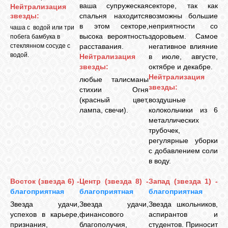
ваша супружеская
секторе, так как
Нейтрализация
звезды:
спальня находится
возможны большие
в этом секторе,
неприятности со
чаша с водой или три
высока вероятность
здоровьем. Самое
побега бамбука в
стеклянном сосуде с
расставания.
негативное влияние
водой.
Нейтрализация
в июле, августе,
звезды:
октябре и декабре.
Нейтрализация
любые талисманы
звезды:
стихии Огня
(красный цвет,
воздушные
лампа, свечи).
колокольчики из 6
металлических
трубочек,
регулярные уборки
с добавлением соли
в воду.
Восток (звезда 6) -
Центр (звезда 8) -
Запад (звезда 1) -
благоприятная
благоприятная
благоприятная
Звезда удачи,
Звезда удачи,
Звезда школьников,
успехов в карьере,
финансового
аспирантов и
признания,
благополучия,
студентов. Приносит