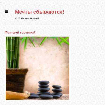
.
Мечты сбываются!
ГЛАВНАЯ
исполнение желаний
СТАТЬИ
Фэн-шуй гостиной
РИТУАЛЫ
БИБЛИОТЕКА
ФЭН-ШУЙ
КАРТИНКИ
ГАДАНИЯ