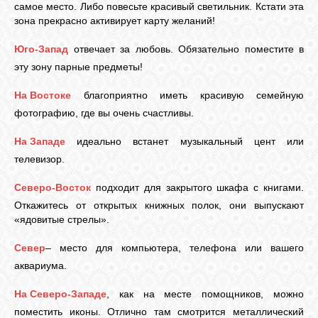
самое место. Либо повесьте красивый светильник. Кстати эта
зона прекрасно активирует карту желаний!
ВХОД
Юго-Запад
отвечает за любовь. Обязательно поместите в
эту зону парные предметы!
На Востоке
благоприятно иметь красивую семейную
ВК
фотографию, где вы очень счастливы.
На Западе
идеально встанет музыкальный цент или
GOOGLE+
телевизор.
Северо-Восток
подходит для закрытого шкафа с книгами.
TWITTER
Откажитесь от открытых книжных полок, они выпускают
«ядовитые стрелы».
FACEBOOK
Север
– место для компьютера, телефона или вашего
аквариума.
На Северо-Западе
, как на месте помощников, можно
поместить иконы. Отлично там смотрится металлический