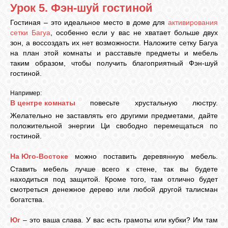
Урок 5. Фэн-шуй гостиной
Гостиная – это идеальное место в доме для
активирования
ЛУНА
сетки Багуа
, особенно если у вас не хватает больше двух
зон, а воссоздать их нет возможности. Наложите сетку Багуа
на план этой комнаты и расставьте предметы и мебель
КАРТА
таким образом, чтобы получить благоприятный Фэн-шуй
ЖЕЛАНИЙ
гостиной.
Например:
ФОРУМ
В центре комнаты
повесьте хрустальную люстру.
Желательно не заставлять его другими предметами, дайте
положительной энергии Ци свободно перемещаться по
ЧАТ
гостиной.
На Юго-Востоке
можно поставить деревянную мебель.
СОННИК
Ставить мебель лучше всего к стене, так вы будете
находиться под защитой. Кроме того, там отлично будет
смотреться денежное дерево или любой другой талисман
УСПЕХ
богатства.
Юг
– это ваша слава. У вас есть грамоты или кубки? Им там
ГОРОСКОП