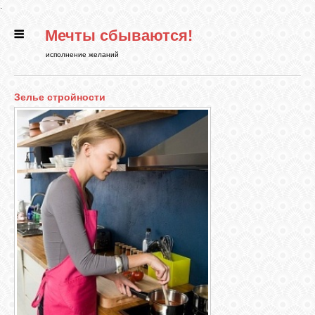
.
Мечты сбываются!
ГЛАВНАЯ
исполнение желаний
СТАТЬИ
Зелье стройности
РИТУАЛЫ
БИБЛИОТЕКА
ФЭН-ШУЙ
КАРТИНКИ
ГАДАНИЯ