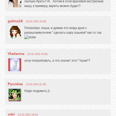
сколько брать? И... потом в этой красивой кастрюльке
кашу, к примеру, варить можно будет?
galina16
(14.01.2015 10:30)
Попробую, пшык, я думаю это когда духи с
рапрыскивателем " сделать пару пшыков" как то так.
Vladanna
(13.01.2015 15:05)
хочу попробовать, а что значит этот "пшик"?
Руслёна
(13.01.2015 01:30)
Надо подумать.))
odri
(12.01.2015 16:01)