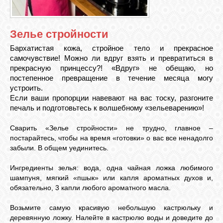
ЛУНА
Зелье стройности
Бархатистая кожа, стройное тело и прекрасное
КАРТА
самочувствие! Можно ли вдруг взять и превратиться в
ЖЕЛАНИЙ
прекрасную принцессу?! «Вдруг» не обещаю, но
постепенное превращение в течение месяца могу
устроить.
ФОРУМ
Если ваши пропорции навевают на вас тоску, разгоните
печаль и подготовьтесь к волшебному «зельеварению»!
ЧАТ
Сварить «Зелье стройности» не трудно, главное –
постарайтесь, чтобы на время «готовки» о вас все ненадолго
забыли. В общем уединитесь.
СОННИК
Ингредиенты зелья: вода, одна чайная ложка любимого
шампуня, мягкий «пшык» или капля ароматных духов и,
обязательно, 3 капли любого ароматного масла.
УСПЕХ
Возьмите самую красивую небольшую кастрюльку и
деревянную ложку. Налейте в кастрюлю воды и доведите до
ГОРОСКОП