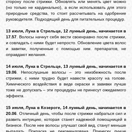
сторону после стрижки. Обновлять или менять цвет можно
(но только не кардинально), а если использовать для этого
природные средства, то стоит рассчитывать на одобрение
руководителя. Подходящий день для питательных процедур.
13 июля, Луна в Стрельце, 12 лунный день, начинается в
17.57
. Волосы начнут себя вести своенравно после стрижки,
и совладать с ними будет непросто. Обновление цвета волос
и завитки, полученные с помощью хим. препаратов, не
оправдают желания.
14 июля, Луна в Стрельце, 13 лунный день, начинается в
19.06
. Непослушные волосы – это неизбежность после
стрижки, с ними трудно будет навести красоту на голове.
Химического воздействия в виде окраски и завивки лучше
тоже не допускать – эти процедуры не принесут ожидаемого
эффекта.
15 июля, Луна в Козероге, 14 лунный день, начинается в
20.06
. Отличный день, чтобы после стрижки набраться сил и
развить интуицию, которая станет надежной помощницей в
бизнесе. После нее волосы улучшат свой вид, станут меньше
выпадать. Покраска не рекомендована. Прическу лучше