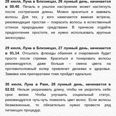
28 июля, Луна в Близнецах, 26 лунный день, начинается
в 00.40
. Печаль и унылое настроение может настигнуть
после состригания длины. Можно краситься и завивать
волосы. Для тех, у кого намечается важная встреча,
рекомендация простая – покрасить волосы в естественный
оттенок природными средствами. В прическе отдайте
предпочтение простоте, не нужно использовать крупные
аксессуары.
29 июля, Луна в Близнецах, 27 лунный день, начинается
в 01.14
. Отсылать флюиды обаяния и очарования будет
просто после стрижки. Краситься и тонировать волосы
рекомендуется, даже больше – смена цвета на
противоположный колер привлечет денежки и здоровье.
Завивка хим.препаратами тоже пройдет идеально.
30 июля, Луна в Раке, 28 лунный день, начинается в
02.02
. Нельзя укорачивать длину, чтобы не укоротить себе
срок жизни. Чтобы улучшить социальный статус,
рекомендуется чуть-чуть поменять цвет волос. Если волосы
безжизненные, то обязательно нужно провести ряд
питающих процедур.