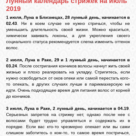
Лунный календарь стрижек на июль
2019
ЛУНА
1 июля, Луна в Близнецах, 28 лунный день, начинается в
02.43
. Ни в коем случае не нужно стричься, чтобы не
уменьшить длительность своей жизни. Можно краситься,
КАРТА
химически завивать локоны, а для укрепления своего
ЖЕЛАНИЙ
социального статуса рекомендуется слегка изменить оттенок
волос.
ФОРУМ
2 июля, Луна в Раке, 29 и 1 лунный день, начинается в
03.24
. После состригания кончиков волосы начнут жить своей
жизнью и плохо реагировать на укладку. Стригитесь, если
ЧАТ
нужно освободиться от оков опеки или самой перестать кого-
то опекать, в других случаях лучше в парикмахерскую не
идти. Очень подходящее время для питания волос от корней
до кончиков.
СОННИК
3 июля, Луна в Раке, 2 лунный день, начинается в 04.19
.
Серьезных запретов на стрижку нет, однако после нее с
УСПЕХ
волосами будет трудно управляться и содержать их в
порядке. Если вас кто-то чрезмерно опекает или вы сами
слишком заботитесь о ком-то, то самое время постричься,
ГОРОСКОП