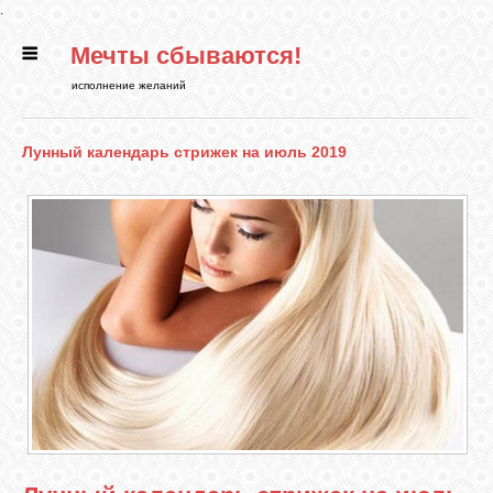
.
Мечты сбываются!
ГЛАВНАЯ
исполнение желаний
СТАТЬИ
Лунный календарь стрижек на июль 2019
РИТУАЛЫ
БИБЛИОТЕКА
ФЭН-ШУЙ
КАРТИНКИ
ГАДАНИЯ