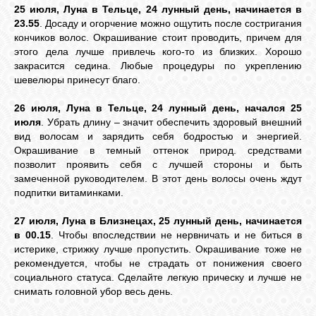
25 июля, Луна в Тельце, 24 лунный день, начинается в
23.55
. Досаду и огорчение можно ощутить после состригания
кончиков волос. Окрашивание стоит проводить, причем для
этого дела лучше привлечь кого-то из близких. Хорошо
закрасится седина. Любые процедуры по укреплению
шевелюры принесут благо.
26 июля, Луна в Тельце, 24 лунный день, начался 25
июля
. Убрать длину – значит обеспечить здоровый внешний
вид волосам и зарядить себя бодростью и энергией.
Окрашивание в темный оттенок природ. средствами
позволит проявить себя с лучшей стороны и быть
замеченной руководителем. В этот день волосы очень ждут
подпитки витаминками.
27 июля, Луна в Близнецах, 25 лунный день, начинается
в 00.15
. Чтобы впоследствии не нервничать и не биться в
истерике, стрижку лучше пропустить. Окрашивание тоже не
рекомендуется, чтобы не страдать от понижения своего
социального статуса. Сделайте легкую прическу и лучше не
снимать головной убор весь день.