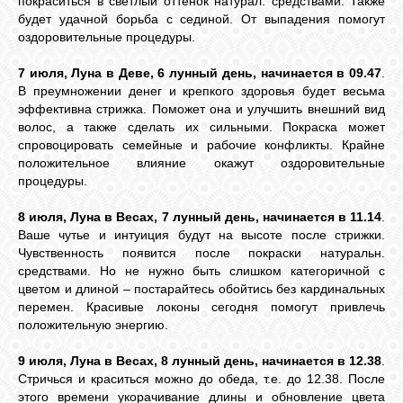
покраситься в светлый оттенок натурал. средствами. Также
будет удачной борьба с сединой. От выпадения помогут
оздоровительные процедуры.
7 июля, Луна в Деве, 6 лунный день, начинается в 09.47
.
В преумножении денег и крепкого здоровья будет весьма
эффективна стрижка. Поможет она и улучшить внешний вид
волос, а также сделать их сильными. Покраска может
спровоцировать семейные и рабочие конфликты. Крайне
положительное влияние окажут оздоровительные
процедуры.
8 июля, Луна в Весах, 7 лунный день, начинается в 11.14
.
Ваше чутье и интуиция будут на высоте после стрижки.
Чувственность появится после покраски натуральн.
средствами. Но не нужно быть слишком категоричной с
цветом и длиной – постарайтесь обойтись без кардинальных
перемен. Красивые локоны сегодня помогут привлечь
положительную энергию.
9 июля, Луна в Весах, 8 лунный день, начинается в 12.38
.
Стричься и краситься можно до обеда, т.е. до 12.38. После
этого времени укорачивание длины и обновление цвета