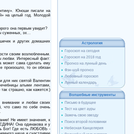
нтину». Юноши писали на
ой» на целый год. Молодой
орого она первым увидит?
ны суженных, эх…
ошечек и других домашних
Астрология
Гороскоп на сегодня
дости своим возлюбленным.
Гороскоп на 2018 год
ы любви. Интересный факт:
а может сама сделать ему
Прогноз на лунный день
е произошло, то он обязан
Фэн-шуй прогноз
Любовный гороскоп
и для них святой Валентин
Лунный календарь
лечебницы алыми лентами,
так страшно, как кажется:)
Волшебные инструменты
о внимании и любви своих
Письмо в будущее
, что само по себе очень
Тест на цвет ауры
.
Зажечь свою звезду
ание! Не имеет значения, к
Поиск второй половинки
 ЕДИНА! Она одинакова и у
Небесная Канцелярия
ть Бог! Где есть ЛЮБОВЬ -
 немного чище и счастливее