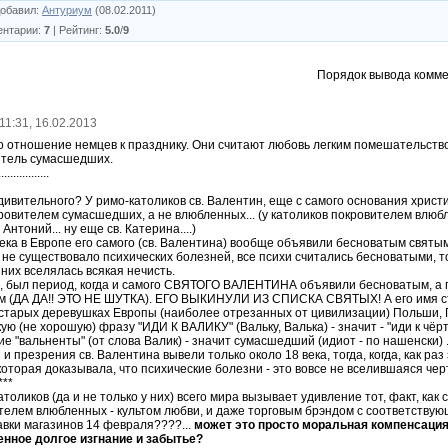
обавил
:
Антуриум
(08.02.2011)
ентарии
:
7
|
Рейтинг
:
5.0
/
9
Порядок вывода комме
 11:31, 16.02.2013
 отношение немцев к празднику. Они считают любовь легким помешательство
итель сумасшедших.
.................
удивительного? У римо-католиков св. Валентин, еще с самого основания христ
ровителем сумасшедших, а не влюбленных... (у католиков покровителем влюбл
 Антоний... ну еще св. Катерина....)
века в Европе его самого (св. Валентина) вообще объявили бесноватым святым
 не существовало психических болезней, все психи считались бесноватыми, т
 них вселялась всякая нечисть.
, был период, когда и самого СВЯТОГО ВАЛЕНТИНА объявили бесноватым, а п
м (ДА ДА!! ЭТО НЕ ШУТКА). ЕГО ВЫКИНУЛИ ИЗ СПИСКА СВЯТЫХ! А его имя ст
в старых деревушках Европы (наиболее отрезанных от цивилизации) Польши,
ю (не хорошую) фразу "ИДИ К ВАЛИКУ" (Вальку, Валька) - значит - "иди к чёрту
е "вальненты" (от слова Валик) - значит сумасшедший (идиот - по нашенски) .
 и презрения св. Валентина вывели только около 18 века, тогда, когда, как ра
которая доказывала, что психические болезни - это вовсе не вселившаяся чер
***
толиков (да и не только у них) всего мира вызывает удивление тот, факт, как 
телем влюбленных - культом любви, и даже торговым брэндом с соответствую
вки магазинов 14 февраля????...
может это просто моральная компенсация
енное долгое изгнание и забытье?