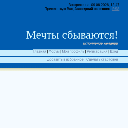
Воскресенье, 09.08.2026, 13:47
Приветствую Вас,
Зашедший на огонек
|
RSS
Мечты сбываются!
исполнение желаний
Главная
|
Форум
|
Мой профиль
|
Регистрация
|
Вход
Добавить в избранное
|
Сделать стартовой