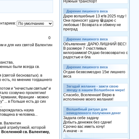
Нужный транспорт
Дарение лишеного веса
Дарю волшебные 13 кг!в 2025 году !
Они приносят удачу 😁дарю с
нтариев:
любовью ! Возврата и обмену не
преград
0
Дарение лишеного веса
Объявление: ДАРЮ ЛИШНИЙ ВЕС!
м и для них святой Валентин
В размере 7 счастливых
килограммов! Отдаю безвозвратно с
радостью и бла
ианства,
енных были всегда св.
Дарение лишеного веса
Отдаю безвозмездно 15кг лишнего
 (святой бесноватых). в
веса
о есть, по мнению тогдашнего
Загадай желание - зажги свою
отом и "нечистым святым" и
звезду в нашем Волшебном мире!
ало созвучно проклятию!
Спасибо, Вселенная! Верю в
 Германии, Франции - можно
исполнение моего желания!
" ... в Польше есть до сих
..
Волшебный ритуал для
з зарождалась наука
немедленного получения денег
товщина в человека...
Задала себе задачу
Добыть денежек без сдачи!
св. Валентин
Срочно вас иметь хочу!
щей атрибутикой, которой
А иначе - н
 Вселенной св. Валентину,