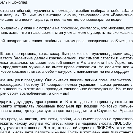
белый шоколад.
остранен обычай, мужчины с помощью жребия выбирали себе «Вале
на девушек. Та, чье имя вытянул юноша, становилась его «Валентин
е сонеты и песни, играл для нее на лютне, сопровождал ее везде.
обирались у окна и смотрели на прохожих, считалось, что мужчину, кот
Очень жаль, что в наше время, стоя у окна, можно увидеть только маши
ай поздравлять своих любимых питомцев с праздником: собачек, к
19 века, во времена, когда сахар был роскошью, мужчины дарили сла
вятого Валентина делали красно-белыми, как символ страсти и чистот
ушка оказалась со своим возлюбленным в Атланте или Нью-Йорке, он
о предложения мужчина не имеет права отказаться. Но если это все ж
овое красное платье, а себе – шнурок, с нанизанным на него сердцем.
ие немцев к празднику. Они считают любовь легким помешательством 
умасшедших. Поэтому 14 февраля немцы украшают психиатрические 
в часовнях в этот день проходит специальное богослужение. Но не все 
ки своим возлюбленным, а они – им!
дарить друг-другу драгоценности. В этот день женщины купаются в
ринято отправлять любовные послания при помощи почтовых голубей
ная страна, где существует запрет на праздник, это Саудовская Аравия
 это праздник цветов, нежности, любви, и он имеет право на существов
лежите, какому Богу вы молитесь, какой вы национальности, ЛЮБОВЬ
а, у русского и японца. Это то, что нас объединяет. ЛЮБОВЬ это и ес
ЮБОВЬ - есть дети, радость и жизнь! Пусть в этот день наш Мир станет