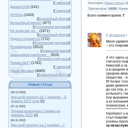
[
Симорон
]
Категория
:
Наши статьи
|
Д
Дарим КУШ!
(241)
Просмотров
:
14528
|
Комм
[
Симорон
]
ХОЧУха
(1443)
Всего комментариев
:
7
[
Волшебный Форум
]
Волшебный магнит
(477)
[
Исполнение желаний
]
Не знаю как, но....
(1871)
[
Волшебный Форум
]
7
skyserena
•
Чудеса случаются!
(722)
Меня удивило
[
Исполнение желаний
]
– это покров
Ясновидение
(3512)
.........................
[
Домашняя магия
]
Заказываем наиболее ...
(910)
А что здесь 
[
Техники и ритуалы
]
считался пок
Приказ №27
(1762)
Николай и св.
[
Симорон
]
а в средние 
Наша Часовня
(3665)
средние века
[
Волшебный Форум
]
общества, - в
!!!
более того
Новые статьи
даже демоно
до сих пор, 
[04.12.2022]
услышать таку
Фэн-шуй прогноз на 7 декабря – 5
пор выражени
января 2022 года
(
0
)
а из изгнания
психиатрия, 
[27.11.2022]
***************
Лунный календарь стрижек на
Наоборот у ка
декабрь 2022
(
4
)
стал покрови
[04.11.2022]
усеяны прила
Фэн-шуй прогноз на 7 ноября – 7
за незаслуж