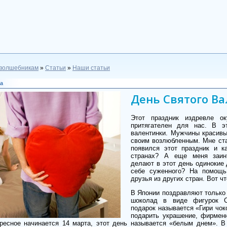
волшебникам
»
Статьи
»
Наши статьи
а
День Святого В
Этот праздник издревле о
притягателен для нас. В э
валентинки. Мужчины красивые
своим возлюбленным. Мне ста
появился этот праздник и к
странах? А еще меня заин
делают в этот день одинокие 
себе суженного? На помощ
друзья из других стран. Вот чт
В Японии поздравляют только
шоколад в виде фигурок С
подарок называется «Гири чок
подарить украшение, фирменн
ересное начинается 14 марта, этот день называется «белым днем». 