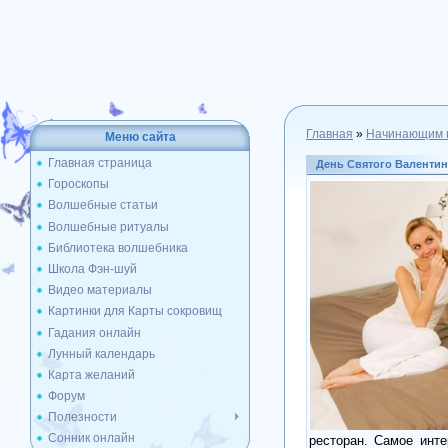
Главная
»
Начинающим 
Меню сайта
Главная страница
День Святого Валентин
Гороскопы
Волшебные статьи
Волшебные ритуалы
Библиотека волшебника
Школа Фэн-шуй
Видео материалы
Картинки для Карты сокровищ
Гадания онлайн
Лунный календарь
Карта желаний
Форум
Полезности
Сонник онлайн
ресторан. Самое инт