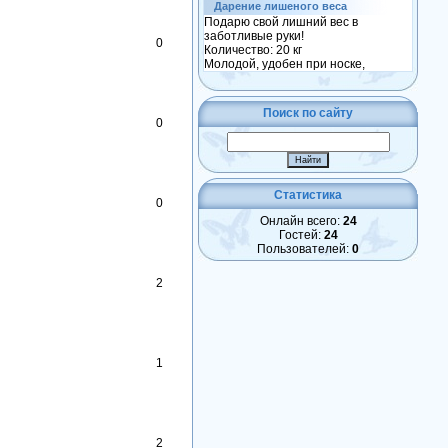
Дарение лишеного веса
Подарю свой лишний вес в
заботливые руки!
0
Количество: 20 кг
Молодой, удобен при носке,
Поиск по сайту
0
Статистика
0
Онлайн всего:
24
Гостей:
24
Пользователей:
0
2
1
2