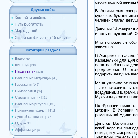
своим возлюбленным 
Друзья сайта
В Англии был распр
кусочках бумаги име
Как найти любовь
человек слагал девушк
Путь к богатству
Девушки 14 февраля с
Мир гаданий
и есть ее суженный. 
Стройная фигура за 15 минут
Мне понравился обыч
животных.
Категории раздела
В Америке, в начале 
Видео
[69]
Карамельки для Дня с
если влюбленная дев
Фэн-Шуй
[210]
предложение. От этог
Наши статьи
[598]
подарить девушке шелк
Волшебные медитации
[40]
Меня удивило отношен
Гороскопы
[142]
– это покровитель с
Нумерология
[15]
воздушными шарами, а 
Мужчины делают подар
Сказки и притчи
[321]
Волшебные ритуалы
[199]
Во Франции принято 
мужчин. В Испании п
Привлекаем удачу!!!
[441]
романтично! Единствен
Лунный календарь
[177]
День св. Валентина -
Мудры
[73]
какой вере вы принад
Аффирмации
[8]
немца, и у американц
нет войн, где есть Л