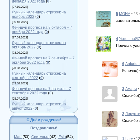
декабря 2022 года
(
0
)
[27.10.2022]
Лунный календарь стрижек на
5
МОНА
• 23:
ноябрь 2022
(
0
)
замечательна
[05.10.2022]
Фэн-шуй прогноз на 8 октября – 7
ноября 2022 года
(
0
)
[27.09.2022]
4
УспешнаЯ7
Лунный календарь стрижек на
Прочла с удо
октябрь 2022
(
0
)
[03.09.2022]
Фэн-шуй прогноз на 7 сентября – 7
октября 2022 года
(
0
)
6
Anturiu
[26.08.2022]
Конечно)
Лунный календарь стрижек на
сентябрь 2022
(
0
)
[03.08.2022]
3
Амари
•
Фэн-шуй прогноз на 7 августа – 7
сентября 2022 года
(
0
)
Спасибо))
[25.07.2022]
Лунный календарь стрижек на
август 2022
(
0
)
2
Лерунти
С Днём рождения!
Спасибо з
Поздравляем!
Mani
(53)
,
Светулька
(43)
,
Esta
(54)
,
1
Lary
• 1