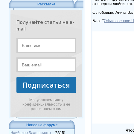
от энергии любви, ко
Рассылка
С любовью, Анита Ва
Блог "
Обыкновенное 
Получайте статьи на e-
mail
Подписаться
Мы уважаем вашу
конфиденциальность и не
рассылаем спам
Новое на форуме
Что
Наиболее Благоприятн...
(3315)