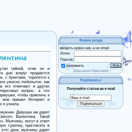
Форма входа
вводить нужно ник, а не email
Логин:
алентина
Пароль:
запомнить
кутан тайной, этим он и
Забыл пароль
|
Регистрация
ти дни вокруг продаются
, с букетами, торопятся к
Подпишись!
ло ужасно любопытно, как
ак его отмечают в других
Получайте статьи на e-mail
тересовал вопрос, а что
девушки, чтобы привлечь к
ь мне пришел Интернет и
о я узнала.
 мужчин. Девушки им дарят
вятого Валентина. Такой
о». Мужчины, могут в ответ
ую сумочку, пригласить в
В этот день мужчины дарят