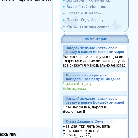
Волшебный калькулятор
Волшебный обменник
Справочник Мессии
Письмо Деду Морозу
Улучшитель настроения
Комментарии
Загадай желание - зажги свою
звезду в нашем Волшебном мире!
Умоляю, спаси сестру мою, дай ей
здоровья и долгих лет жизни, пусть
все окажется максимально безопас
Волшебный ритуал для
немедленного получения денег
Задала себе задачу
Добыть денеже
Загадай желание - зажги свою
звезду в нашем Волшебном мире!
Спасибо за всё, дорогая
Вселенная!!!
Опять Двадцать Семь!
Раз, два, три, четыре, пять
Начинаю колдовать!
ассылку!
Сосчитав до 27,