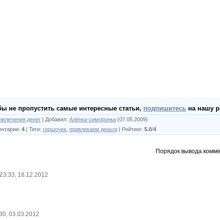
бы не пропустить самые интересные статьи,
подпишитесь
на нашу р
ивлечения денег
|
Добавил
:
Алёнка-симоронка
(07.05.2009)
ентарии
:
4
|
Теги
:
горшочек
,
привлекаем деньги
|
Рейтинг
:
5.0
/
4
Порядок вывода комме
 23:33, 18.12.2012
:30, 03.03.2012