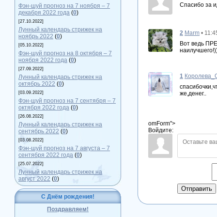
Спасибо за и
Фэн-шуй прогноз на 7 ноября – 7
декабря 2022 года
(
0
)
[27.10.2022]
Лунный календарь стрижек на
2
Marm
• 11:
ноябрь 2022
(
0
)
Вот ведь ПРЕ
[05.10.2022]
наилучшего!)))
Фэн-шуй прогноз на 8 октября – 7
ноября 2022 года
(
0
)
[27.09.2022]
1
Королева_
Лунный календарь стрижек на
октябрь 2022
(
0
)
спасибочки,ч
же,денег..
[03.09.2022]
Фэн-шуй прогноз на 7 сентября – 7
октября 2022 года
(
0
)
[26.08.2022]
omForm">
Лунный календарь стрижек на
Войдите:
сентябрь 2022
(
0
)
[03.08.2022]
Фэн-шуй прогноз на 7 августа – 7
сентября 2022 года
(
0
)
[25.07.2022]
Лунный календарь стрижек на
август 2022
(
0
)
Отправить
С Днём рождения!
Поздравляем!