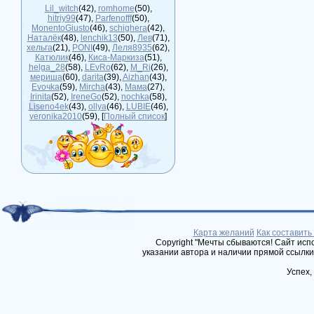
Lil_witch
(42)
,
romhome
(50)
,
hitriy99
(47)
,
Parfenofff
(50)
,
MonentoGiusto
(46)
,
schighera
(42)
,
Наталёк
(48)
,
lenchik13
(50)
,
Лев
(71)
,
хельга
(21)
,
PONI
(49)
,
Леля8935
(62)
,
Катюлик
(46)
,
Киса-Маркиза
(51)
,
helga_28
(58)
,
LEvRo
(62)
,
M_Ri
(26)
,
мериша
(60)
,
darita
(39)
,
Aizhan
(43)
,
Evoчka
(59)
,
Mircha
(43)
,
Мама
(27)
,
Irinita
(52)
,
IreneGo
(52)
,
nochka
(58)
,
Liseno4ek
(43)
,
ollya
(46)
,
LUBIE
(46)
,
veronika2010
(59)
, [
Полный список
]
Карта желаний
Как составить
Copyright "Мечты сбываются! Сайт ис
указании автора и наличии прямой ссылки
Успех,