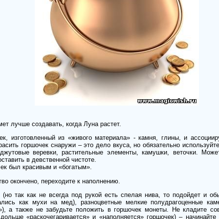
ет лучше создавать, когда Луна растет.
ек, изготовленный из «живого материала» - камня, глины, и ассоци
расить горшочек снаружи – это дело вкуса, но обязательно используйт
 джутовые веревки, растительные элементы, камушки, веточки. Може
оставить в девственной чистоте.
чек был красивым и «богатым».
тво окончено, переходите к наполнению.
 (но так как не всегда под рукой есть спелая нива, то подойдет и об
ались как мухи на мед), разноцветные мелкие полудрагоценные кам
»), а также не забудьте положить в горшочек монеты. Не кладите с
дольше «раскочегаривается» и «наполняется» горшочек) – начинайте