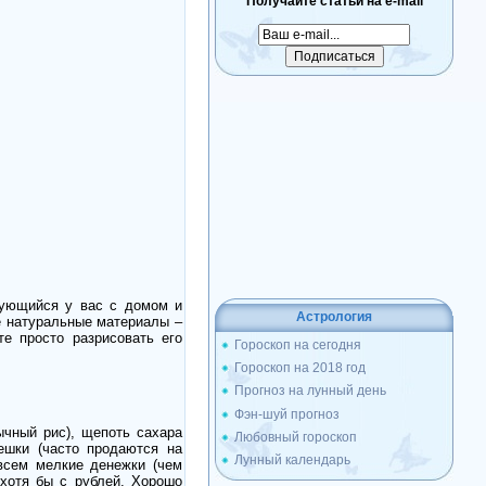
Получайте статьи на e-mail
ирующийся у вас с домом и
Астрология
е натуральные материалы –
те просто разрисовать его
Гороскоп на сегодня
Гороскоп на 2018 год
Прогноз на лунный день
Фэн-шуй прогноз
ычный рис), щепоть сахара
Любовный гороскоп
ешки (часто продаются на
Лунный календарь
овсем мелкие денежки (чем
 хотя бы с рублей. Хорошо