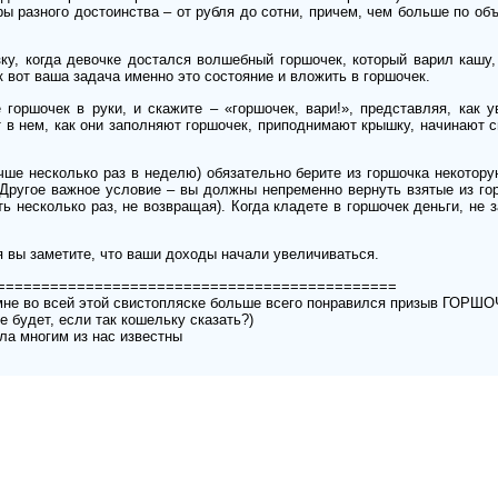
ы разного достоинства – от рубля до сотни, причем, чем больше по объ
ку, когда девочке достался волшебный горшочек, который варил кашу,
к вот ваша задача именно это состояние и вложить в горшочек.
 горшочек в руки, и скажите – «горшочек, вари!», представляя, как 
т в нем, как они заполняют горшочек, приподнимают крышку, начинают 
ше несколько раз в неделю) обязательно берите из горшочка некотору
. Другое важное условие – вы должны непременно вернуть взятые из го
ть несколько раз, не возвращая). Когда кладете в горшочек деньги, не 
я вы заметите, что ваши доходы начали увеличиваться.
=============================================
 мне во всей этой свистопляске больше всего понравился призыв ГОРШ
че будет, если так кошельку сказать?)
ла многим из нас известны