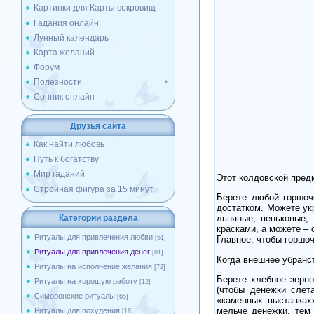
Картинки для Карты сокровищ
Гадания онлайн
Лунный календарь
Карта желаний
Форум
Полезности
Сонник онлайн
Друзья сайта
Как найти любовь
Путь к богатству
Мир гаданий
Этот колдовской предм
Стройная фигура за 15 минут
Берете любой горшоч
достатком. Можете ук
Категории раздела
льняные, пеньковые,
красками, а можете – 
Ритуалы для привлечения любви
[51]
Главное, чтобы горшо
Ритуалы для привлечения денег
[81]
Когда внешнее убранс
Ритуалы на исполнение желания
[72]
Берете хлебное зерно
Ритуалы на хорошую работу
[12]
(чтобы денежки слет
Симоронские ритуалы
[65]
«каменных выставках
мельче денежки, тем 
Ритуалы для похудения
[18]