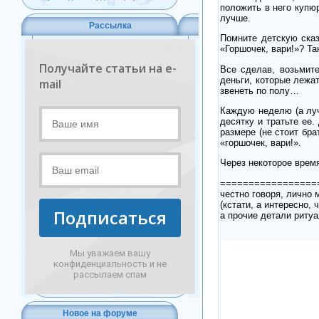
положить в него купюр
лучше.
Рассылка
Помните детскую сказ
«Горшочек, вари!»? Та
Получайте статьи на e-
Все сделав, возьмите
деньги, которые лежа
mail
звенеть по полу…
Каждую неделю (а луч
десятку и тратьте ее
размере (не стоит бра
«горшочек, вари!».
Через некоторое врем
=================
честно говоря, лично
(кстати, а интересно, 
Подписаться
а прочие детали ритуа
Мы уважаем вашу
конфиденциальность и не
рассылаем спам
Новое на форуме