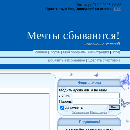
Пятница, 07.08.2026, 08:32
Приветствую Вас,
Зашедший на огонек
|
RSS
Мечты сбываются!
исполнение желаний
Главная
|
Форум
|
Мой профиль
|
Регистрация
|
Вход
Добавить в избранное
|
Сделать стартовой
Форма входа
вводить нужно ник, а не email
Логин:
Пароль:
запомнить
Забыл пароль
|
Регистрация
Подпишись!