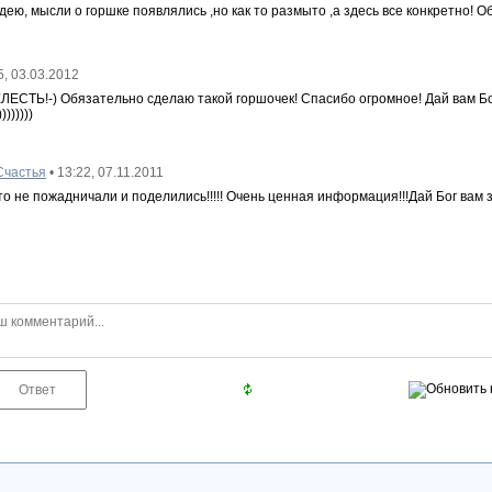
дею, мысли о горшке появлялись ,но как то размыто ,а здесь все конкретно! 
45, 03.03.2012
ЛЕСТЬ!-) Обязательно сделаю такой горшочек! Спасибо огромное! Дай вам Бо
))))))
Счастья
• 13:22, 07.11.2011
то не пожадничали и поделились!!!!! Очень ценная информация!!!Дай Бог вам 