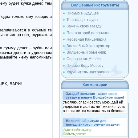
ему будет кучка денег, тем
Волшебные инструменты
Письмо в будущее
 едва только ему говорили
Тест на цвет ауры
Зажечь свою звезду
увеличиваются в объеме те
Поиск второй половинки
сыпаться на пол, шуршать и
Небесная Канцелярия
Волшебный калькулятор
ю сумму денег – рубль или
ршочка деньги в удвоенном
Волшебный обменник
забывайте - ему напоминать
Справочник Мессии
Письмо Деду Морозу
Улучшитель настроения
ОЧЕК, ВАРИ!
Комментарии
Загадай желание - зажги свою
звезду в нашем Волшебном мире!
Умоляю, спаси сестру мою, дай ей
здоровья и долгих лет жизни, пусть
все окажется максимально безопас
Волшебный ритуал для
немедленного получения денег
Задала себе задачу
Добыть денеже