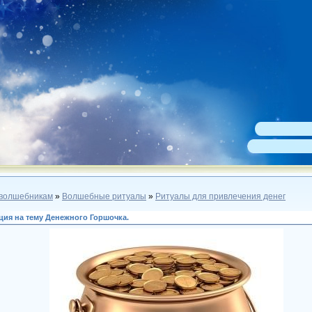
волшебникам
»
Волшебные ритуалы
»
Ритуалы для привлечения денег
ция на тему Денежного Горшочка.