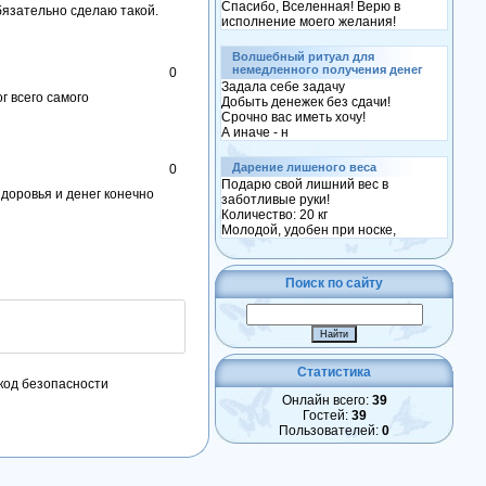
Спасибо, Вселенная! Верю в
Обязательно сделаю такой.
исполнение моего желания!
Волшебный ритуал для
немедленного получения денег
0
Задала себе задачу
г всего самого
Добыть денежек без сдачи!
Срочно вас иметь хочу!
А иначе - н
Дарение лишеного веса
0
Подарю свой лишний вес в
здоровья и денег конечно
заботливые руки!
Количество: 20 кг
Молодой, удобен при носке,
Поиск по сайту
Статистика
Онлайн всего:
39
Гостей:
39
Пользователей:
0