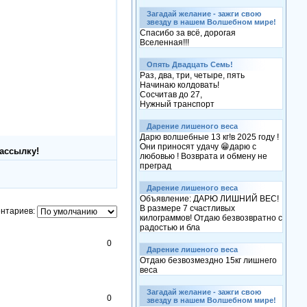
Загадай желание - зажги свою
звезду в нашем Волшебном мире!
Спасибо за всё, дорогая
Вселенная!!!
Опять Двадцать Семь!
Раз, два, три, четыре, пять
Начинаю колдовать!
Сосчитав до 27,
Нужный транспорт
Дарение лишеного веса
Дарю волшебные 13 кг!в 2025 году !
Они приносят удачу 😁дарю с
ассылку!
любовью ! Возврата и обмену не
преград
Дарение лишеного веса
Объявление: ДАРЮ ЛИШНИЙ ВЕС!
В размере 7 счастливых
нтариев:
килограммов! Отдаю безвозвратно с
радостью и бла
0
Дарение лишеного веса
Отдаю безвозмездно 15кг лишнего
веса
Загадай желание - зажги свою
0
звезду в нашем Волшебном мире!