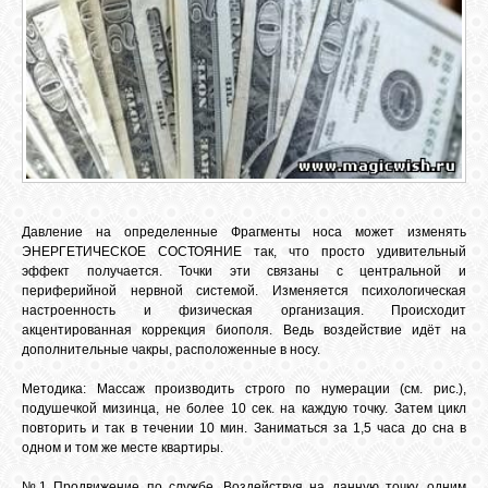
ЛУНА
КАРТА
ЖЕЛАНИЙ
ФОРУМ
Давление на определенные Фрагменты носа может изменять
ЭНЕРГЕТИЧЕСКОЕ СОСТОЯНИЕ так, что просто удивительный
эффект получается. Точки эти связаны с центральной и
ЧАТ
периферийной нервной системой. Изменяется психологическая
настроенность и физическая организация. Происходит
акцентированная коррекция биополя. Ведь воздействие идёт на
СОННИК
дополнительные чакры, расположенные в носу.
Методика: Массаж производить строго по нумерации (см. рис.),
подушечкой мизинца, не более 10 сек. на каждую точку. Затем цикл
УСПЕХ
повторить и так в течении 10 мин. Заниматься за 1,5 часа до сна в
одном и том же месте квартиры.
ГОРОСКОП
№1 Продвижение по службе. Воздействуя на данную точку, одним