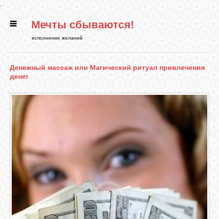
.
Мечты сбываются!
ГЛАВНАЯ
исполнение желаний
СТАТЬИ
Денежный массаж или Магический ритуал привлечения
денег
РИТУАЛЫ
БИБЛИОТЕКА
ФЭН-ШУЙ
КАРТИНКИ
ГАДАНИЯ