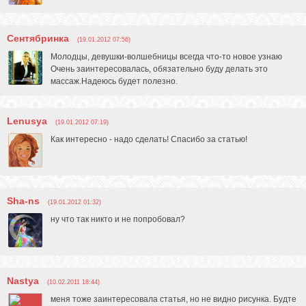
Сентябринка
(19.01.2012 07:56)
Молодцы, девушки-волшебницы всегда что-то новое узнаю
Очень заинтересовалась, обязательно буду делать это
массаж.Надеюсь будет полезно.
Lenusya
(19.01.2012 07:19)
Как интересно - надо сделать! Спасибо за статью!
Sha-ns
(19.01.2012 01:32)
ну что так никто и не попробовал?
Nastya
(10.02.2011 18:44)
меня тоже заинтересовала статья, но не видно рисунка. Будте