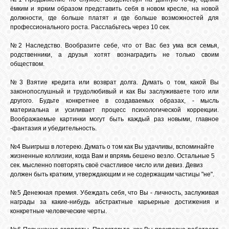
ёмким и ярким образом представить себя в новом кресле, на новой
должности, где больше платят и где больше возможностей для
профессионального роста. Расслабьтесь через 10 сек.
ВХОД
№2 Наследство. Вообразите себе, что от Вас без ума вся семья,
родственники, а друзья хотят вознаградить не только своим
обществом.
ВК
№3 Взятие кредита или возврат долга. Думать о том, какой Вы
законопослушный и трудолюбивый и как Вы заслуживаете того или
другого. Будьте конкретнее в создаваемых образах, - мысль
GOOGLE+
материальна и усиливает процесс психологической коррекции.
Воображаемые картинки могут быть каждый раз новыми, главное
-фантазия и убедительность.
TWITTER
№4 Выигрыш в лотерею. Думать о том как Вы удачливы, вспоминайте
жизненные коллизии, когда Вам и впрямь бешено везло. Остальные 5
сек. мысленно повторять своё счастливое число или девиз. Девиз
FACEBOOK
должен быть кратким, утверждающим и не содержащим частицы "не".
№5 Денежная премия. Убеждать себя, что Вы - личность, заслуживая
награды за какие-нибудь абстрактные карьерные достижения и
конкретные человеческие черты.