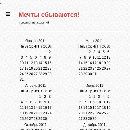
.
Мечты сбываются!
ГЛАВНАЯ
исполнение желаний
СТАТЬИ
Январь 2011
Март 2011
Пн
Вт
Ср
Чт
Пт
Сб
Вс
Пн
Вт
Ср
Чт
Пт
Сб
Вс
1
2
1
2
3
4
5
6
РИТУАЛЫ
3
4
5
6
7
8
9
7
8
9
10
11
12
13
10
11
12
13
14
15
16
14
15
16
17
18
19
20
17
18
19
20
21
22
23
21
22
23
24
25
26
27
БИБЛИОТЕКА
24
25
26
27
28
29
30
28
29
30
31
31
Апрель 2011
Июнь 2011
ФЭН-ШУЙ
Пн
Вт
Ср
Чт
Пт
Сб
Вс
Пн
Вт
Ср
Чт
Пт
Сб
Вс
1
2
3
1
2
3
4
5
4
5
6
7
8
9
10
6
7
8
9
10
11
12
КАРТИНКИ
11
12
13
14
15
16
17
13
14
15
16
17
18
19
18
19
20
21
22
23
24
20
21
22
23
24
25
26
25
26
27
28
29
30
27
28
29
30
Октябрь 2011
Декабрь 2011
ГАДАНИЯ