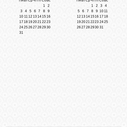
Пн
Вт
Ср
Чт
Пт
Сб
Вс
Пн
Вт
Ср
Чт
Пт
Сб
Вс
1
2
1
2
3
4
3
4
5
6
7
8
9
5
6
7
8
9
10
11
ЛУНА
10
11
12
13
14
15
16
12
13
14
15
16
17
18
17
18
19
20
21
22
23
19
20
21
22
23
24
25
24
25
26
27
28
29
30
26
27
28
29
30
31
КАРТА
31
ЖЕЛАНИЙ
ФОРУМ
ЧАТ
СОННИК
УСПЕХ
ГОРОСКОП