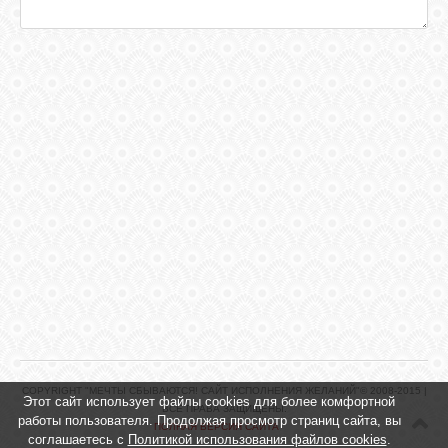
COPYRIGHT "МЕЧТЫ СБЫВАЮТСЯ! САЙТ ИСПОЛНЕНИЯ ЖЕЛАНИЙ"© 2008-2015 |
Этот сайт использует файлы cookies для более комфортной
ВСЕ ПРАВА ЗАЩИЩЕНЫ.
работы пользователя. Продолжая просмотр страниц сайта, вы
ПОЛНАЯ ВЕРСИЯ САЙТА
соглашаетесь с
Политикой использования файлов cookies
.