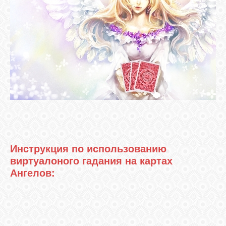
ЛУНА
КАРТА
ЖЕЛАНИЙ
ФОРУМ
ЧАТ
Инструкция по использованию
виртуалоного гадания на картах
СОННИК
Ангелов:
УСПЕХ
ГОРОСКОП