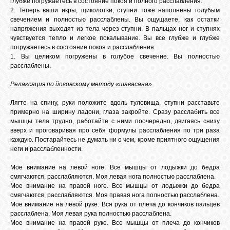
глубже погружаетесь в состояние покоя и полного расслабления.
2. Теперь ваши икры, щиколотки, ступни тоже наполнены голубым
свечением и полностью расслаблены. Вы ощущаете, как остатки
напряжения выходят из тела через ступни. В пальцах ног и ступнях
чувствуется тепло и легкое покалывание. Вы все глубже и глубже
погружаетесь в состояние покоя и расслабления.
1. Вы целиком погружены в голубое свечение. Вы полностью
расслаблены.
Релаксация по йоговскому методу «шавасана»
Лягте на спину, руки положите вдоль туловища, ступни расставьте
примерно на ширину ладони, глаза закройте. Сразу расслабить все
мышцы тела трудно, работайте с ними поочередно, двигаясь снизу
вверх и проговаривая про себя формулы расслабления по три раза
каждую. Постарайтесь не думать ни о чем, кроме приятного ощущения
неги и расслабленности.
Мое внимание на левой ноге. Все мышцы от лодыжки до бедра
смягчаются, расслабляются. Моя левая нога полностью расслаблена.
Мое внимание на правой ноге. Все мышцы от лодыжки до бедра
смягчаются, расслабляются. Моя правая нога полностью расслаблена.
Мое внимание на левой руке. Вся рука от плеча до кончиков пальцев
расслаблена. Моя левая рука полностью расслаблена.
Мое внимание на правой руке. Все мышцы от плеча до кончиков