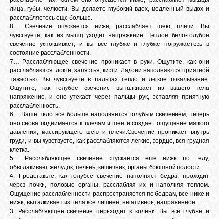
расслабляет их. Затем оно опускается ниже, расслабляет мышцы
лица, губы, челюсти. Вы делаете глубокий вдох, медленный выдох и
расслабляетесь еще больше.
8… Свечение опускается ниже, расслабляет шею, плечи. Вы
чувствуете, как из мышц уходит напряжение. Теплое бело-голубое
свечение успокаивает, и вы все глубже и глубже погружаетесь в
состояние расслабленности.
7… Расслабляющее свечение проникает в руки. Ощутите, как они
расслабляются: локти, запястья, кисти. Ладони наполняются приятной
тяжестью. Вы чувствуете в пальцах тепло и легкое покалывание.
Ощутите, как голубое свечение выталкивает из вашего тела
напряжение, и оно утекает через пальцы рук, оставляя приятную
расслабленность.
6… Ваше тело все больше наполняется голубым свечением, теперь
оно снова поднимается к плечам и шее и создает ощущение мягкого
давления, массирующего шею и плечи.Свечение проникает внутрь
груди, и вы чувствуете, как расслабляются легкие, сердце, вся грудная
клетка.
5… Расслабляющее свечение спускается еще ниже по телу,
обволакивает желудок, печень, кишечник, органы брюшной полости.
4. Представьте, как голубое свечение наполняет бедра, проходит
через почки, половые органы, расслабляя их и наполняя теплом.
Ощущение расслабленности распространяется по бедрам, все ниже и
ниже, выталкивает из тела все лишнее, негативное, напряженное.
3. Расслабляющее свечение переходит в колени. Вы все глубже и