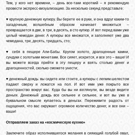
Тем, у кого нет времени, – день все-таки короткий – я рекомендую
провести экспресс-визуализацию. За несколько секунд представьте:
♥ крупную денежную купюру. Вы берете ее в руки, и она вдруг каким-то
загадочным, волшебным образом начинает множиться –
превращается в две, в три, в десять, в сто купюр. И вот перед вами уже
целый чемодан денег. А купюры все множатся, и заполняют уже два
чемодана, три, десять, тридцать, сто;
♥ себя в пещере Али-Бабы. Кругом золото, драгоценные камни,
сундуки с золотыми монетами. Все сияет, искрится, и все это – ваше! И
вы можете всегда прийти в эту пещеру и взять столько денег и
драгоценностей, сколько сможете унести;
♥ денежный дождь: вы сидите или стоите, а купюры с легким шелестом
падают сверху и ложатся на пол. И вот ими уже покрыто все
пространство вокруг вас. Куда бы вы ни взглянули, вы везде видите
деньги. Денежный дождь все сильнее и сильнее, и вот вы уже в
буквальном смысле купаетесь в деньгах. Переживите радость от
ощущения, что вас окружает огромное количество денег, и все они –
ваши!
Отправляем заказ на «космическую кухню»
Заключите образ исполнившегося желания в сияющий голубой овал,