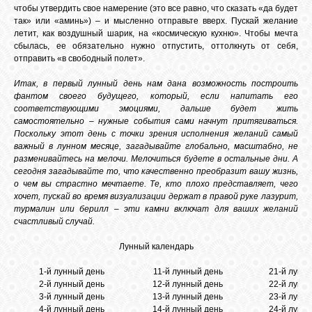
чтобы утвердить свое намерение (это все равно, что сказать «да будет
так» или «аминь») – и мысленно отправьте вверх. Пускай желание
летит, как воздушный шарик, на «космическую кухню». Чтобы мечта
сбылась, ее обязательно нужно отпустить, оттолкнуть от себя,
отправить «в свободный полет».
Итак, в первый лунный день нам дана возможность построить
фантом своего будущего, который, если напитать его
соответствующими эмоциями, дальше будет жить
самостоятельно – нужные события сами начнут притягиваться.
Поскольку этот день с точки зрения исполнения желаний самый
важный в лунном месяце, загадывайте глобально, масштабно, не
разменивайтесь на мелочи. Мелочиться будете в остальные дни. А
сегодня загадывайте то, что качественно преобразит вашу жизнь,
о чем вы страстно мечтаете. Те, кто плохо представляет, чего
хочет, пускай во время визуализации держат в правой руке лазурит,
турмалин или берилл – эти камни включат для ваших желаний
счастливый случай.
Лунный календарь
1-й лунный день
11-й лунный день
21-й лунн
2-й лунный день
12-й лунный день
22-й лунн
3-й лунный день
13-й лунный день
23-й лунн
4-й лунный день
14-й лунный день
24-й лунн