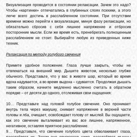
Визуализация проводится в состоянии релаксации. Зачем это надо?
Чтобы «картинки» отпечатались в глубинных слоях психики, а этого
легче всего достичь в расслабленном состоянии. При отсутствии
времени можно перейти к визуализации, минуя фазу релаксации, но
обязательно сбросив с себя лишнее напряжение и отбросив
посторонние мысли. Если же время есть, пренебрегать полноценным
расслаблением не стоит. Выбирайте любую из приведенных ниже
техник.
Релаксация по методу голубого свечения
Примите удобное положение. Глаза лучше закрыть, чтобы не
отвлекаться на внешний мир. Дышите животом, несколько глубже
обычного. Представьте, что у вас в животе шар, который во время
вдоха надувается, а во время выдоха – сдувается. Продолжая дышать
таким образом, начните медленно мысленно считать в обратном
порядке – от десяти до одного, отслеживая свои ощущения:
10… Представьте над головой голубое свечение. Оно проникает
внутрь тела через макушку, снимает напряжение в верхней части
головы и лба, очищает, освобождает голову от мыслей. Вы ощущаете,
как это свечение выталкивает из вас все лишнее, напряженное,
негативное, оставляя приятное расслабление.
9… Представьте, что свечение голубого цвета обволакивает глаза,