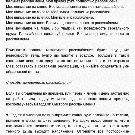
пальцев расслаблены. Моя правая рука полностью расслаблена.
Мое внимание на спине. Все мышцы спины полностью расслаблены.
Мое внимание на животе. Мой живот полностью расслаблен.
Мое внимание на плечах. Мои плечи расслаблены.
Мое внимание на шее. Все мышцы шеи полностью расслаблены.
Мое внимание на лице. Лоб гладкий, как поверхность зеркального
пруда. Расслаблены щеки, губы, язык. Все мышцы лица полностью
расслаблены.
Признаком полного мышечного расслабления будет ощущение
невесомости тела, будто вы парите в воздухе. Побудьте в таком
состоянии несколько минут, а потом, не меняя позы и не открывая
глаз, оставаясь в состоянии релаксации, начинайте создавать в уме
образ своей мечты.
Способы мгновенного расслабления
Если вы ограничены во времени, или первый лунный день застал вас
на работе или в другом месте, где нет возможности прилечь,
воспользуйтесь методами быстрого рассла- бления.
♥ Сядьте в удобную позу, выпрямите спину, руки положите на колени,
прикройте глаза, дышите медленно. На вдохе представляйте, что в
вас вливаются жизненные силы, а на выдохе, что из вас в виде
темного дыма выходит напряжение. Отгоняйте все посторонние