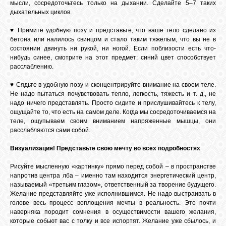
мысли, сосредоточьтесь только на дыхании. Сделайте 5–7 таких
дыхательных циклов.
♥ Примите удобную позу и представьте, что ваше тело сделано из
бетона или налилось свинцом и стало таким тяжелым, что вы не в
состоянии двинуть ни рукой, ни ногой. Если поблизости есть что-
нибудь синее, смотрите на этот предмет: синий цвет способствует
расслаблению.
♥ Сядьте в удобную позу и сконцентрируйте внимание на своем теле.
Не надо пытаться почувствовать тепло, легкость, тяжесть и т. д., не
надо ничего представлять. Просто сидите и прислушивайтесь к телу,
ощущайте то, что есть на самом деле. Когда мы сосредоточиваемся на
теле, ощупываем своим вниманием напряженные мышцы, они
расслабляются сами собой.
Визуализация! Представьте свою мечту во всех подробностях
Рисуйте мысленную «картинку» прямо перед собой – в пространстве
напротив центра лба – именно там находится энергетический центр,
называемый «третьим глазом», ответственный за творение будущего.
Желание представляйте уже исполнившимся. Не надо выстраивать в
голове весь процесс воплощения мечты в реальность. Это почти
наверняка породит сомнения в осуществимости вашего желания,
которые собьют вас с толку и все испортят. Желание уже сбылось, и