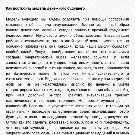
Как построить модель денежного будущего
ВХОД
Модель будущего мы будем создавать при помощи построения
мысленного образа, или визуализации. Именно мысленный образ
вашего денежного желания сегодня заложит прочный фундамент
благосостояния. Не слово, а именно образ, картинка! Визуализация
работает независимо от того, в какой лунный день применяется, но
особенно эффективна она сегодня, когда наши мысли обладают
особой силой. Рисуя в воображении «картинки», мы тем самым
создаем энергетический образ желаемого события. И если
заниматься этим долго и упорно, «картинка» напитывается нашей
психической энергией и, в конце концов, оживает, то есть проявляется
на физическом плане. В этом нет ничего удивительного и
сверхъестественного. Ведь мысли – не что иное, как сгустки энергии. И
если бы мы не «растекались мыслию по древу», а умели
концентрироваться на чем-то одном, все наши желания сбывались бы,
при- чем довольно быстро. Практика визуализации требует
настойчивости и изрядного терпения. Но первый лунный день –
волшебный! Если вы не упустите те несколько часов, которыми он
ограничен, и проведете качественный сеанс визуализации, этого
будет достаточно – до следующего первого лунного дня, разумеется.
О том, как это сделать, рассказано ниже. А пока хочу предупредить,
что первый лунный день приходится на новолуние, когда мы
энергетически ослаблены из-за гравитационных возмущений и обычно