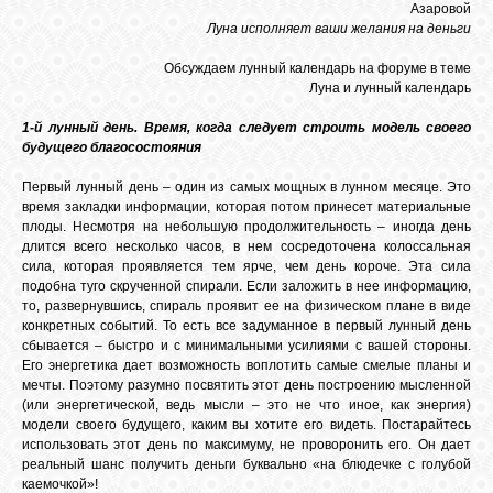
Азаровой
Луна исполняет ваши желания на деньги
ЛУНА
Обсуждаем лунный календарь на форуме в теме
Луна и лунный календарь
КАРТА
1-й лунный день. Время, когда следует строить модель своего
ЖЕЛАНИЙ
будущего благосостояния
Первый лунный день – один из самых мощных в лунном месяце. Это
время закладки информации, которая потом принесет материальные
ФОРУМ
плоды. Несмотря на небольшую продолжительность – иногда день
длится всего несколько часов, в нем сосредоточена колоссальная
сила, которая проявляется тем ярче, чем день короче. Эта сила
ЧАТ
подобна туго скрученной спирали. Если заложить в нее информацию,
то, развернувшись, спираль проявит ее на физическом плане в виде
конкретных событий. То есть все задуманное в первый лунный день
сбывается – быстро и с минимальными усилиями с вашей стороны.
СОННИК
Его энергетика дает возможность воплотить самые смелые планы и
мечты. Поэтому разумно посвятить этот день построению мысленной
(или энергетической, ведь мысли – это не что иное, как энергия)
УСПЕХ
модели своего будущего, каким вы хотите его видеть. Постарайтесь
использовать этот день по максимуму, не проворонить его. Он дает
реальный шанс получить деньги буквально «на блюдечке с голубой
каемочкой»!
ГОРОСКОП