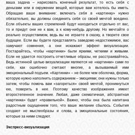
ваша задача – нарисовать конечный результат, то есть себя с
деньгами или в окружении вещей, которые вам хотелось бы иметь.
Обращаю ваше внимание: включать себя в «картинку» нужно
обязательно, вы должны соединить себя со своей мечтой воедино.
Если объекты ваших стремлений будут находиться отдельно от вас,
то и придут они не к вам, а к кому-нибудь другому. Но мечтайте о
реально осуществимом, ведь вы не играете в сказку, а творите свое
будущее. Если вы будете представлять заведомо недостижимое, вас
замучают сомнения, а они искажают эффект визуализации.
Постарайтесь, чтобы «картинки» были яркими, четкими и живыми.
Если не удается построить отчетливые образы, не расстраивайтесь.
Ведь истинной целью визуализации являются не «картинки» сами по
себе, как ошибочно считают многие, а вызываемый ими
эмоциональный подъем. «Картинки» – не более чем оболочка, форма,
которую нужно наполнить содержанием – эмоциями; они нужны только
затем, чтобы помочь вам «загореться» своей мечтой, проникнуться
ею, поверить в нее. Поэтому качество изображения имеет
второстепенное значение. Любая, даже схематичная, абстрактная
«картинка» будет «правильной». Важно, чтобы она была напитана
радостным ощущением того, что ваше желание сбылось. События
создают не мыслеобразы и слова, а эмоциональные состояния,
которые за ними следуют.
Экспресс-визуализация