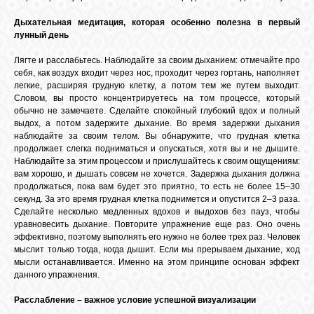
Дыхательная медитация, которая особенно полезна в первый
лунный день
Лягте и расслабьтесь. Наблюдайте за своим дыханием: отмечайте про
себя, как воздух входит через нос, проходит через гортань, наполняет
легкие, расширяя грудную клетку, а потом тем же путем выходит.
Словом, вы просто концентрируетесь на том процессе, который
обычно не замечаете. Сделайте спокойный глубокий вдох и полный
выдох, а потом задержите дыхание. Во время задержки дыхания
наблюдайте за своим телом. Вы обнаружите, что грудная клетка
продолжает слегка подниматься и опускаться, хотя вы и не дышите.
Наблюдайте за этим процессом и прислушайтесь к своим ощущениям:
вам хорошо, и дышать совсем не хочется. Задержка дыхания должна
продолжаться, пока вам будет это приятно, то есть не более 15–30
секунд. За это время грудная клетка поднимется и опустится 2–3 раза.
Сделайте несколько медленных вдохов и выдохов без пауз, чтобы
уравновесить дыхание. Повторите упражнение еще раз. Оно очень
эффективно, поэтому выполнять его нужно не более трех раз. Человек
мыслит только тогда, когда дышит. Если мы прерываем дыхание, ход
мысли останавливается. Именно на этом принципе основан эффект
данного упражнения.
Расслабление – важное условие успешной визуализации