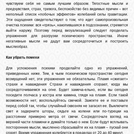
чувствуем себя не самым лучшим образом. Тягостные мысли и
предчувствия, страх, тревога, беспокойство без видимых причин – вот
неполный список «побочых эффектов» колебаний силы гравитации.
Эти ощущения свидетельствуют о том, что идет самопроизвольная
очистка психики: вся «грязь», накопившаяся в подсознании, стремится
выйти наружу. Поэтому перед визуализацией следует проделать
упражнения для разгрузки психического пространства. Иначе
негативные мысли не дадут вам сосредоточиться и построить
мыслеобраз.
Как убрать помехи
Для успокоения психики проделайте одно из упражнений,
приведенных ниже. Тем, в чьем психическом пространстве сегодня
возмущений нет, эти упражнения не обязательны. Пламя «сжигает»
страхи и наваждения Страхи и наваждения сгорают, когда мы
сосредоточиваемся на огне. Будет замеча-ельно, если вы сегодня
посидите полчаса у костра или камина, глядя на пламя. Если такой
возможности нет, воспользуйтесь свечкой. Зажгите ее и поставьте
перед собой так, чтобы случайный сквозняк не загасил ее. Выключите
свет и задерните шторы, сядьте на колени или по-турецки на
расстоянии примерно метра от свечи. Сосредоточьте взгляд на
верхней части пламени и думайте только о нем. Если будут всплывать
посторонние мысли, мысленно сбрасывайте их на пламя – пускай они
сгорят. Время упражнения колеблется в пределах от 20 до 40 минут.