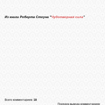
ВХОД
Из книги Роберта Стоуна "
Чудотворная сила
”
ВК
GOOGLE+
TWITTER
FACEBOOK
Всего комментариев:
18
Порядок вывода комментариев: