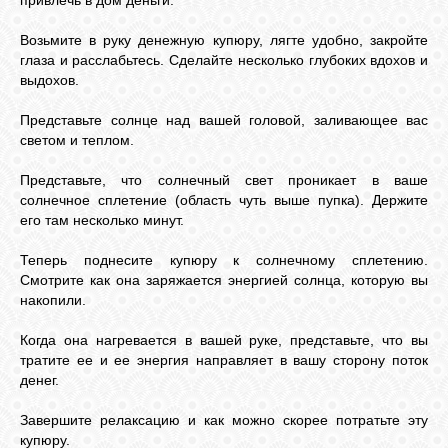
привлечь в дом деньги:
Возьмите в руку денежную купюру, лягте удобно, закройте
ЛУНА
глаза и расслабьтесь. Сделайте несколько глубоких вдохов и
выдохов.
КАРТА
Представьте солнце над вашей головой, заливающее вас
ЖЕЛАНИЙ
светом и теплом.
Представьте, что солнечный свет проникает в ваше
ФОРУМ
солнечное сплетение (область чуть выше пупка). Держите
его там несколько минут.
ЧАТ
Теперь поднесите купюру к солнечному сплетению.
Смотрите как она заряжается энергией солнца, которую вы
накопили.
СОННИК
Когда она нагревается в вашей руке, представьте, что вы
тратите ее и ее энергия направляет в вашу сторону поток
денег.
УСПЕХ
Завершите релаксацию и как можно скорее потратьте эту
купюру.
ГОРОСКОП