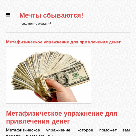
.
Мечты сбываются!
ГЛАВНАЯ
исполнение желаний
СТАТЬИ
Метафизическое упражнение для привлечения денег
РИТУАЛЫ
БИБЛИОТЕКА
ФЭН-ШУЙ
Метафизическое упражнение для
КАРТИНКИ
привлечения денег
Метафизическое упражнение, которое поможет вам
ГАДАНИЯ