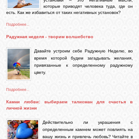
установки – это негативные мысли,
которые приводят человека туда, где он
есть. Как же избавиться от таких негативных установок?
ЛУНА
Подробнее...
КАРТА
Радужная неделя - творим волшебство
ЖЕЛАНИЙ
Давайте устроим себе Радужную Неделю,
во
время которой будем загадывать желания,
ФОРУМ
привязанные к определенному радужному
цвету.
ЧАТ
Подробнее...
СОННИК
Камни любви: выбираем талисман для счастья в
личной жизни
УСПЕХ
Действительно ли украшения с
определенным камнем может повлиять на
вашу жизнь и привлечь любовь? Читайте в
ГОРОСКОП