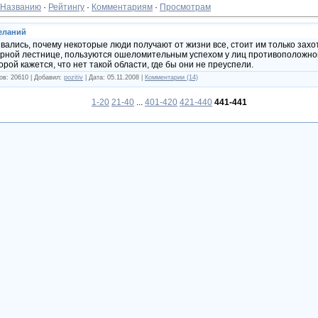
Названию
·
Рейтингу
·
Комментариям
·
Просмотрам
еланий
вались, почему некоторые люди получают от жизни все, стоит им только захо
ерной лестнице, пользуются ошеломительным успехом у лиц противоположного
рой кажется, что нет такой области, где бы они не преуспели.
ов: 20610 | Добавил:
pozitiv
| Дата:
05.11.2008
|
Комментарии (14)
1-20
21-40
...
401-420
421-440
441-441