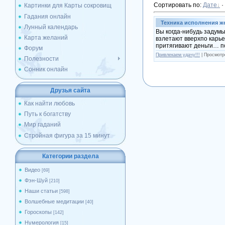
Сортировать по
:
Дате
·
Картинки для Карты сокровищ
Гадания онлайн
Техника исполнения ж
Лунный календарь
Вы когда-нибудь задумы
Карта желаний
взлетают вверхпо карь
притягивают деньги… по
Форум
Привлекаем удачу!!!
| Просмотр
Полезности
Сонник онлайн
Друзья сайта
Как найти любовь
Путь к богатству
Мир гаданий
Стройная фигура за 15 минут
Категории раздела
Видео
[69]
Фэн-Шуй
[210]
Наши статьи
[598]
Волшебные медитации
[40]
Гороскопы
[142]
Нумерология
[15]