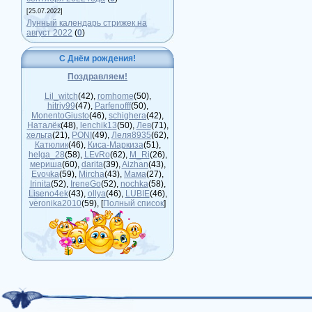
[25.07.2022]
Лунный календарь стрижек на
август 2022
(
0
)
С Днём рождения!
Поздравляем!
Lil_witch
(42)
,
romhome
(50)
,
hitriy99
(47)
,
Parfenofff
(50)
,
MonentoGiusto
(46)
,
schighera
(42)
,
Наталёк
(48)
,
lenchik13
(50)
,
Лев
(71)
,
хельга
(21)
,
PONI
(49)
,
Леля8935
(62)
,
Катюлик
(46)
,
Киса-Маркиза
(51)
,
helga_28
(58)
,
LEvRo
(62)
,
M_Ri
(26)
,
мериша
(60)
,
darita
(39)
,
Aizhan
(43)
,
Evoчka
(59)
,
Mircha
(43)
,
Мама
(27)
,
Irinita
(52)
,
IreneGo
(52)
,
nochka
(58)
,
Liseno4ek
(43)
,
ollya
(46)
,
LUBIE
(46)
,
veronika2010
(59)
, [
Полный список
]