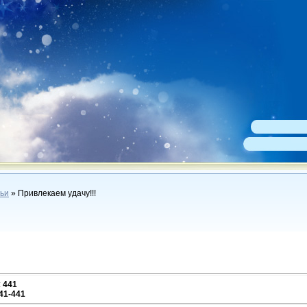
ьи
» Привлекаем удачу!!!
:
441
41-441