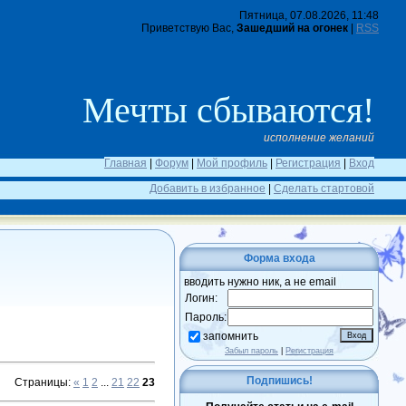
Пятница, 07.08.2026, 11:48
Приветствую Вас,
Зашедший на огонек
|
RSS
Мечты сбываются!
исполнение желаний
Главная
|
Форум
|
Мой профиль
|
Регистрация
|
Вход
Добавить в избранное
|
Сделать стартовой
Форма входа
вводить нужно ник, а не email
Логин:
Пароль:
запомнить
Забыл пароль
|
Регистрация
Подпишись!
Страницы
:
«
1
2
...
21
22
23