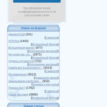
Мы уважаем вашу
конфиденциальность и не
рассылаем спам
Новое на форуме
Дарим КУШ!
(241)
[
Симорон
]
ХОЧУха
(1443)
[
Волшебный Форум
]
Волшебный магнит
(477)
[
Исполнение желаний
]
Не знаю как, но....
(1871)
[
Волшебный Форум
]
Чудеса случаются!
(722)
[
Исполнение желаний
]
Наиболее Благоприятн...
(3313)
[
Симорон
]
Ясновидение
(3512)
[
Домашняя магия
]
Заказываем наиболее ...
(910)
[
Техники и ритуалы
]
Приказ №27
(1762)
[
Симорон
]
Наша Часовня
(3665)
[
Волшебный Форум
]
Новые статьи