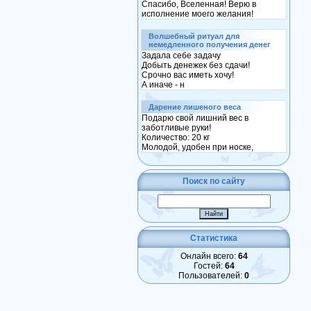
Спасибо, Вселенная! Верю в
исполнение моего желания!
Волшебный ритуал для
немедленного получения денег
Задала себе задачу
Добыть денежек без сдачи!
Срочно вас иметь хочу!
А иначе - н
Дарение лишеного веса
Подарю свой лишний вес в
заботливые руки!
Количество: 20 кг
Молодой, удобен при носке,
Поиск по сайту
Статистика
Онлайн всего:
64
Гостей:
64
Пользователей:
0