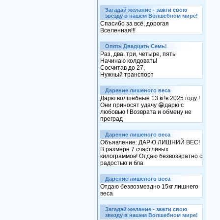
Загадай желание - зажги свою
звезду в нашем Волшебном мире!
Спасибо за всё, дорогая
Вселенная!!!
Опять Двадцать Семь!
Раз, два, три, четыре, пять
Начинаю колдовать!
Сосчитав до 27,
Нужный транспорт
Дарение лишеного веса
Дарю волшебные 13 кг!в 2025 году !
Они приносят удачу 😁дарю с
любовью ! Возврата и обмену не
преград
Дарение лишеного веса
Объявление: ДАРЮ ЛИШНИЙ ВЕС!
В размере 7 счастливых
килограммов! Отдаю безвозвратно с
радостью и бла
Дарение лишеного веса
Отдаю безвозмездно 15кг лишнего
веса
Загадай желание - зажги свою
звезду в нашем Волшебном мире!