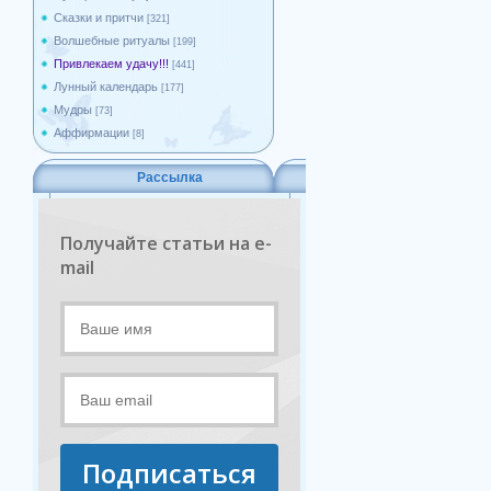
Сказки и притчи
[321]
Волшебные ритуалы
[199]
Привлекаем удачу!!!
[441]
Лунный календарь
[177]
Мудры
[73]
Аффирмации
[8]
Рассылка
Получайте статьи на e-
mail
Подписаться