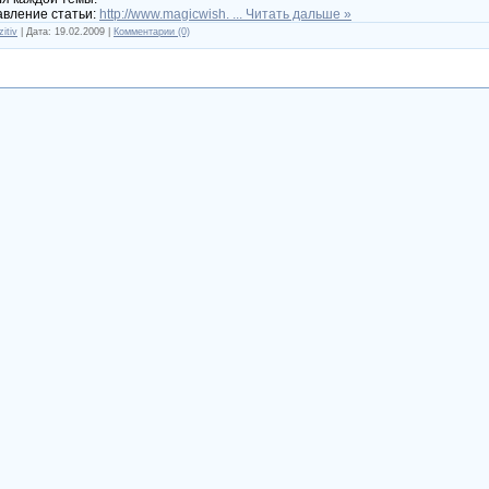
авление статьи:
http://www.magicwish.
...
Читать дальше »
zitiv
| Дата:
19.02.2009
|
Комментарии (0)