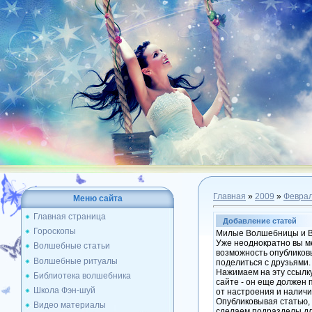
Главная
»
2009
»
Февра
Меню сайта
Главная страница
Добавление статей
Гороскопы
Милые Волшебницы и В
Уже неоднократно вы ме
Волшебные статьи
возможность опубликовы
Волшебные ритуалы
поделиться с друзьями.
Нажимаем на эту ссылк
Библиотека волшебника
сайте - он еще должен 
Школа Фэн-шуй
от настроения и наличи
Опубликовывая статью, 
Видео материалы
сделаем подразделы дл