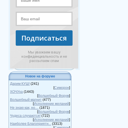
Подписаться
Мы уважаем вашу
конфиденциальность и не
рассылаем спам
Новое на форуме
Дарим КУШ!
(241)
[
Симорон
]
ХОЧУха
(1443)
[
Волшебный Форум
]
Волшебный магнит
(477)
[
Исполнение желаний
]
Не знаю как, но....
(1871)
[
Волшебный Форум
]
Чудеса случаются!
(722)
[
Исполнение желаний
]
Наиболее Благоприятн...
(3313)
[
Симорон
]