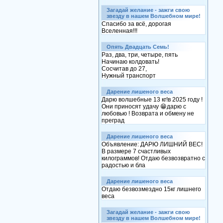
Загадай желание - зажги свою
звезду в нашем Волшебном мире!
Спасибо за всё, дорогая
Вселенная!!!
Опять Двадцать Семь!
Раз, два, три, четыре, пять
Начинаю колдовать!
Сосчитав до 27,
Нужный транспорт
Дарение лишеного веса
Дарю волшебные 13 кг!в 2025 году !
Они приносят удачу 😁дарю с
любовью ! Возврата и обмену не
преград
Дарение лишеного веса
Объявление: ДАРЮ ЛИШНИЙ ВЕС!
В размере 7 счастливых
килограммов! Отдаю безвозвратно с
радостью и бла
Дарение лишеного веса
Отдаю безвозмездно 15кг лишнего
веса
Загадай желание - зажги свою
звезду в нашем Волшебном мире!