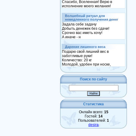
Спасибо, Вселенная! Верю в
исполнение моего желания!
Волшебный ритуал для
немедленного получения денег
Задала себе задачу
Добыть денежек без сдачи!
Срочно вас иметь хочу!
А иначе - н
Дарение лишеного веса
Подарю свой лишний вес в
заботливые руки!
Количество: 20 кг
Молодой, удобен при носке,
Поиск по сайту
Статистика
Онлайн всего:
15
Гостей:
14
Пользователей:
1
desira