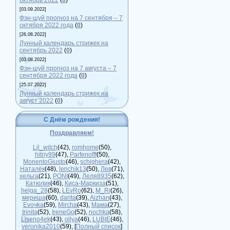
октябрь 2022
(
0
)
[03.09.2022]
Фэн-шуй прогноз на 7 сентября – 7
октября 2022 года
(
0
)
[26.08.2022]
Лунный календарь стрижек на
сентябрь 2022
(
0
)
[03.08.2022]
Фэн-шуй прогноз на 7 августа – 7
сентября 2022 года
(
0
)
[25.07.2022]
Лунный календарь стрижек на
август 2022
(
0
)
С Днём рождения!
Поздравляем!
Lil_witch
(42)
,
romhome
(50)
,
hitriy99
(47)
,
Parfenofff
(50)
,
MonentoGiusto
(46)
,
schighera
(42)
,
Наталёк
(48)
,
lenchik13
(50)
,
Лев
(71)
,
хельга
(21)
,
PONI
(49)
,
Леля8935
(62)
,
Катюлик
(46)
,
Киса-Маркиза
(51)
,
helga_28
(58)
,
LEvRo
(62)
,
M_Ri
(26)
,
мериша
(60)
,
darita
(39)
,
Aizhan
(43)
,
Evoчka
(59)
,
Mircha
(43)
,
Мама
(27)
,
Irinita
(52)
,
IreneGo
(52)
,
nochka
(58)
,
Liseno4ek
(43)
,
ollya
(46)
,
LUBIE
(46)
,
veronika2010
(59)
, [
Полный список
]