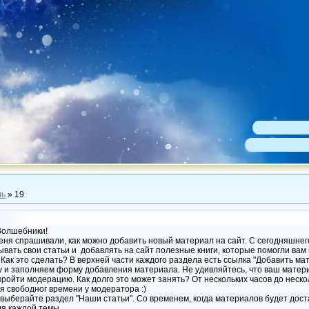
ль
»
19
олшебники!
ня спрашивали, как можно добавить новый материал на сайт. С сегодняшнего 
вать свои статьи и добавлять на сайт полезные книги, которые помогли вам
 Как это сделать? В верхней части каждого раздела есть ссылка "Добавить мат
у и заполняем форму добавления материала. Не удивляйтесь, что ваш матери
пройти модерацию. Как долго это может занять? От нескольких часов до неско
я свободног времени у модератора :)
выберайте раздел "Наши статьи". Со временем, когда материалов будет дос
я каждой темы.