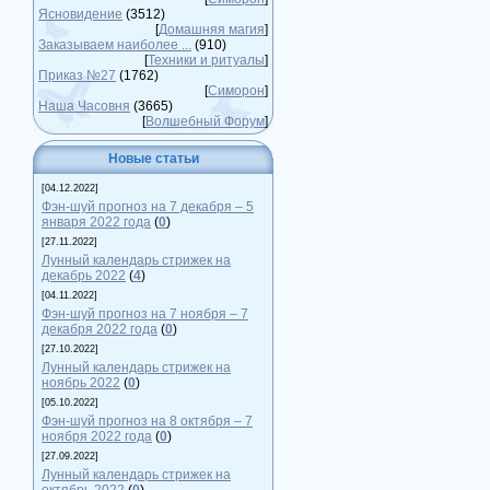
Ясновидение
(3512)
[
Домашняя магия
]
Заказываем наиболее ...
(910)
[
Техники и ритуалы
]
Приказ №27
(1762)
[
Симорон
]
Наша Часовня
(3665)
[
Волшебный Форум
]
Новые статьи
[04.12.2022]
Фэн-шуй прогноз на 7 декабря – 5
января 2022 года
(
0
)
[27.11.2022]
Лунный календарь стрижек на
декабрь 2022
(
4
)
[04.11.2022]
Фэн-шуй прогноз на 7 ноября – 7
декабря 2022 года
(
0
)
[27.10.2022]
Лунный календарь стрижек на
ноябрь 2022
(
0
)
[05.10.2022]
Фэн-шуй прогноз на 8 октября – 7
ноября 2022 года
(
0
)
[27.09.2022]
Лунный календарь стрижек на