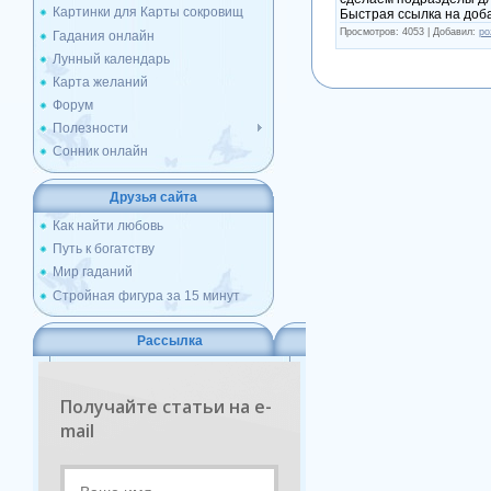
Картинки для Карты сокровищ
Быстрая ссылка на доб
Просмотров: 4053 | Добавил:
po
Гадания онлайн
Лунный календарь
Карта желаний
Форум
Полезности
Сонник онлайн
Друзья сайта
Как найти любовь
Путь к богатству
Мир гаданий
Стройная фигура за 15 минут
Рассылка
Получайте статьи на e-
mail