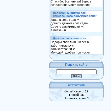
Спасибо, Вселенная! Верю в
исполнение моего желания!
Волшебный ритуал для
немедленного получения денег
Задала себе задачу
Добыть денежек без сдачи!
Срочно вас иметь хочу!
А иначе - н
Дарение лишеного веса
Подарю свой лишний вес в
заботливые руки!
Количество: 20 кг
Молодой, удобен при носке,
Поиск по сайту
Статистика
Онлайн всего:
17
Гостей:
16
Пользователей:
1