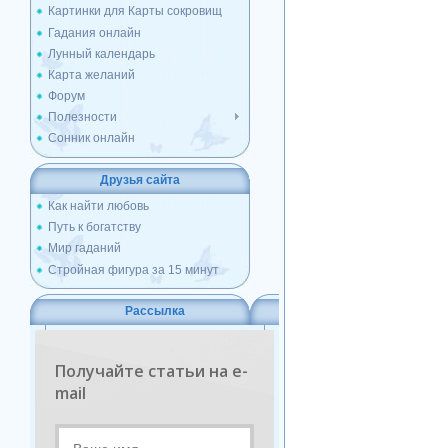
Картинки для Карты сокровищ
Гадания онлайн
Лунный календарь
Карта желаний
Форум
Полезности
Сонник онлайн
Друзья сайта
Как найти любовь
Путь к богатству
Мир гаданий
Стройная фигура за 15 минут
Рассылка
Получайте статьи на e-
mail