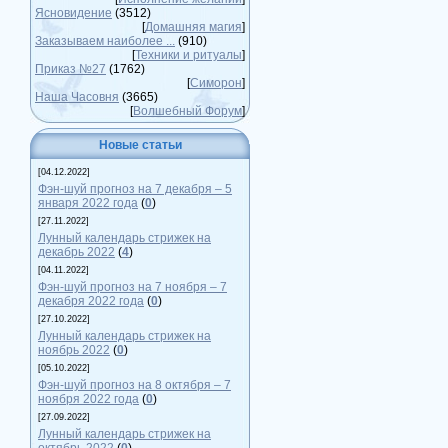
Ясновидение
(3512)
[
Домашняя магия
]
Заказываем наиболее ...
(910)
[
Техники и ритуалы
]
Приказ №27
(1762)
[
Симорон
]
Наша Часовня
(3665)
[
Волшебный Форум
]
Новые статьи
[04.12.2022]
Фэн-шуй прогноз на 7 декабря – 5
января 2022 года
(
0
)
[27.11.2022]
Лунный календарь стрижек на
декабрь 2022
(
4
)
[04.11.2022]
Фэн-шуй прогноз на 7 ноября – 7
декабря 2022 года
(
0
)
[27.10.2022]
Лунный календарь стрижек на
ноябрь 2022
(
0
)
[05.10.2022]
Фэн-шуй прогноз на 8 октября – 7
ноября 2022 года
(
0
)
[27.09.2022]
Лунный календарь стрижек на