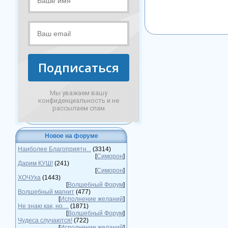
Подписаться
Мы уважаем вашу
конфиденциальность и не
рассылаем спам
Новое на форуме
Наиболее Благоприятн...
(3314)
[
Симорон
]
Дарим КУШ!
(241)
[
Симорон
]
ХОЧУха
(1443)
[
Волшебный Форум
]
Волшебный магнит
(477)
[
Исполнение желаний
]
Не знаю как, но....
(1871)
[
Волшебный Форум
]
Чудеса случаются!
(722)
[
Исполнение желаний
]