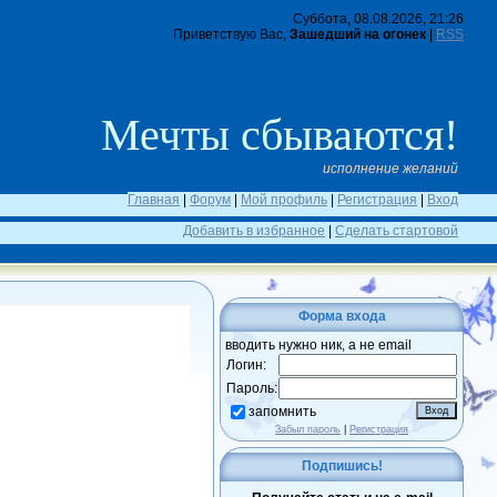
Суббота, 08.08.2026, 21:26
Приветствую Вас,
Зашедший на огонек
|
RSS
Мечты сбываются!
исполнение желаний
Главная
|
Форум
|
Мой профиль
|
Регистрация
|
Вход
Добавить в избранное
|
Сделать стартовой
Форма входа
вводить нужно ник, а не email
Логин:
Пароль:
запомнить
Забыл пароль
|
Регистрация
Подпишись!