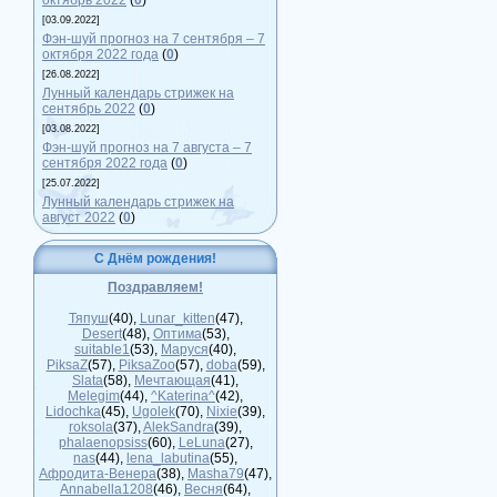
октябрь 2022
(
0
)
[03.09.2022]
Фэн-шуй прогноз на 7 сентября – 7
октября 2022 года
(
0
)
[26.08.2022]
Лунный календарь стрижек на
сентябрь 2022
(
0
)
[03.08.2022]
Фэн-шуй прогноз на 7 августа – 7
сентября 2022 года
(
0
)
[25.07.2022]
Лунный календарь стрижек на
август 2022
(
0
)
С Днём рождения!
Поздравляем!
Тяпуш
(40)
,
Lunar_kitten
(47)
,
Desert
(48)
,
Оптима
(53)
,
suitable1
(53)
,
Маруся
(40)
,
PiksaZ
(57)
,
PiksaZoo
(57)
,
doba
(59)
,
Slata
(58)
,
Мечтающая
(41)
,
Melegim
(44)
,
^Katerina^
(42)
,
Lidochka
(45)
,
Ugolek
(70)
,
Nixie
(39)
,
roksola
(37)
,
AlekSandra
(39)
,
phalaenopsiss
(60)
,
LeLuna
(27)
,
nas
(44)
,
lena_labutina
(55)
,
Афродита-Венера
(38)
,
Masha79
(47)
,
Annabella1208
(46)
,
Весня
(64)
,