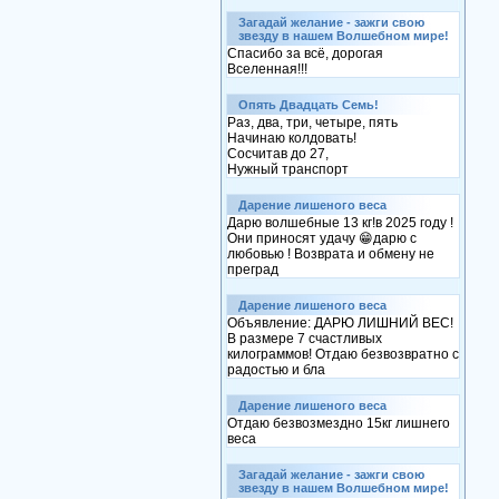
Загадай желание - зажги свою
звезду в нашем Волшебном мире!
Спасибо за всё, дорогая
Вселенная!!!
Опять Двадцать Семь!
Раз, два, три, четыре, пять
Начинаю колдовать!
Сосчитав до 27,
Нужный транспорт
Дарение лишеного веса
Дарю волшебные 13 кг!в 2025 году !
Они приносят удачу 😁дарю с
любовью ! Возврата и обмену не
преград
Дарение лишеного веса
Объявление: ДАРЮ ЛИШНИЙ ВЕС!
В размере 7 счастливых
килограммов! Отдаю безвозвратно с
радостью и бла
Дарение лишеного веса
Отдаю безвозмездно 15кг лишнего
веса
Загадай желание - зажги свою
звезду в нашем Волшебном мире!