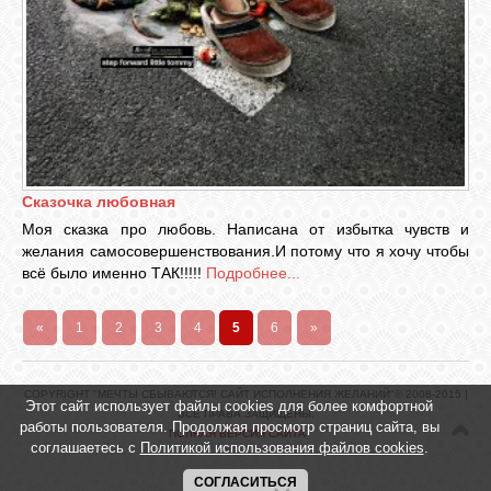
Сказочка любовная
Моя сказка про любовь. Написана от избытка чувств и
желания самосовершенствования.И потому что я хочу чтобы
всё было именно ТАК!!!!!
Подробнее...
«
1
2
3
4
5
6
»
COPYRIGHT "МЕЧТЫ СБЫВАЮТСЯ! САЙТ ИСПОЛНЕНИЯ ЖЕЛАНИЙ"© 2008-2015 |
Этот сайт использует файлы cookies для более комфортной
ВСЕ ПРАВА ЗАЩИЩЕНЫ.
работы пользователя. Продолжая просмотр страниц сайта, вы
ПОЛНАЯ ВЕРСИЯ САЙТА
соглашаетесь с
Политикой использования файлов cookies
.
СОГЛАСИТЬСЯ