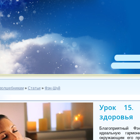
волшебникам
»
Статьи
»
Фэн-Шуй
Урок 15.
здоровья
Благоприятный Фэ
идеальную гармо
окружающим его пр