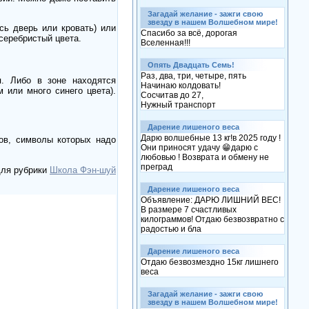
Загадай желание - зажги свою
звезду в нашем Волшебном мире!
ась дверь или кровать) или
Спасибо за всё, дорогая
серебристый цвета.
Вселенная!!!
Опять Двадцать Семь!
Раз, два, три, четыре, пять
я. Либо в зоне находятся
Начинаю колдовать!
 или много синего цвета).
Сосчитав до 27,
Нужный транспорт
Дарение лишеного веса
Дарю волшебные 13 кг!в 2025 году !
ов, символы которых надо
Они приносят удачу 😁дарю с
любовью ! Возврата и обмену не
преград
для рубрики
Школа Фэн-шуй
Дарение лишеного веса
Объявление: ДАРЮ ЛИШНИЙ ВЕС!
В размере 7 счастливых
килограммов! Отдаю безвозвратно с
радостью и бла
Дарение лишеного веса
Отдаю безвозмездно 15кг лишнего
веса
Загадай желание - зажги свою
звезду в нашем Волшебном мире!