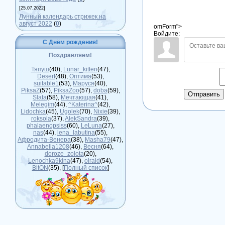
[25.07.2022]
Лунный календарь стрижек на
август 2022
(
0
)
omForm">
Войдите:
С Днём рождения!
Поздравляем!
Тяпуш
(40)
,
Lunar_kitten
(47)
,
Desert
(48)
,
Оптима
(53)
,
suitable1
(53)
,
Маруся
(40)
,
PiksaZ
(57)
,
PiksaZoo
(57)
,
doba
(59)
,
Отправить
Slata
(58)
,
Мечтающая
(41)
,
Melegim
(44)
,
^Katerina^
(42)
,
Lidochka
(45)
,
Ugolek
(70)
,
Nixie
(39)
,
roksola
(37)
,
AlekSandra
(39)
,
phalaenopsiss
(60)
,
LeLuna
(27)
,
nas
(44)
,
lena_labutina
(55)
,
Афродита-Венера
(38)
,
Masha79
(47)
,
Annabella1208
(46)
,
Весня
(64)
,
doroze_zolota
(20)
,
Lenochka9kina
(47)
,
olraid
(54)
,
BitON
(35)
, [
Полный список
]