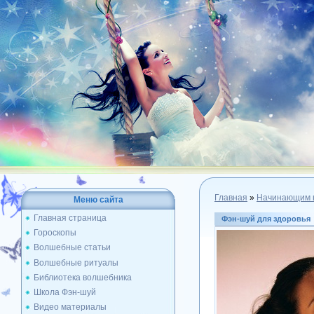
Главная
»
Начинающим 
Меню сайта
Главная страница
Фэн-шуй для здоровья
Гороскопы
Волшебные статьи
Волшебные ритуалы
Библиотека волшебника
Школа Фэн-шуй
Видео материалы