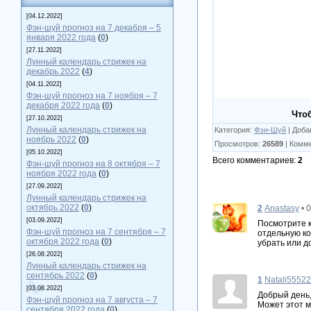
[04.12.2022]
Фэн-шуй прогноз на 7 декабря – 5
января 2022 года
(
0
)
[27.11.2022]
Лунный календарь стрижек на
декабрь 2022
(
4
)
[04.11.2022]
Фэн-шуй прогноз на 7 ноября – 7
декабря 2022 года
(
0
)
Что
[27.10.2022]
Лунный календарь стрижек на
Категория
:
Фэн-Шуй
|
Доба
ноябрь 2022
(
0
)
Просмотров
:
26589
|
Комм
[05.10.2022]
Всего комментариев
:
2
Фэн-шуй прогноз на 8 октября – 7
ноября 2022 года
(
0
)
[27.09.2022]
Лунный календарь стрижек на
октябрь 2022
(
0
)
2
Anastasy
• 
[03.09.2022]
Посмотрите к
Фэн-шуй прогноз на 7 сентября – 7
отдельную ко
октября 2022 года
(
0
)
убрать или д
[26.08.2022]
Лунный календарь стрижек на
сентябрь 2022
(
0
)
1
Natali55522
[03.08.2022]
Добрый день,
Фэн-шуй прогноз на 7 августа – 7
Может этот м
сентября 2022 года
(
0
)