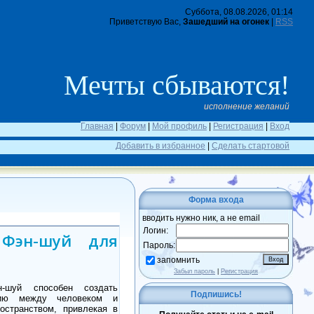
Суббота, 08.08.2026, 01:14
Приветствую Вас,
Зашедший на огонек
|
RSS
Мечты сбываются!
исполнение желаний
Главная
|
Форум
|
Мой профиль
|
Регистрация
|
Вход
Добавить в избранное
|
Сделать стартовой
Форма входа
вводить нужно ник, а не email
Логин:
 Фэн-шуй для
Пароль:
запомнить
Забыл пароль
|
Регистрация
н-шуй способен создать
Подпишись!
нию между человеком и
остранством, привлекая в