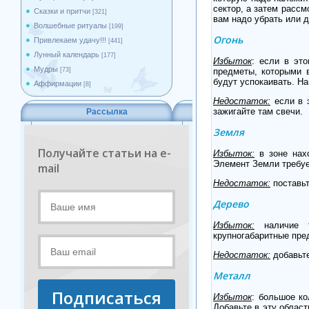
сектор, а затем рассм
Сказки и притчи
[321]
вам надо убрать или д
Волшебные ритуалы
[199]
Огонь
Привлекаем удачу!!!
[441]
Лунный календарь
[177]
Избыток
: если в это
Мудры
предметы, которыми в
[73]
будут успокаивать. На
Аффирмации
[8]
Недостаток:
если в э
зажигайте там свечи.
Рассылка
Земля
Получайте статьи на e-
Избыток:
в зоне нахо
Элемент Земли требуе
mail
Недостаток:
поставьт
Дерево
Избыток:
наличие т
крупногабаритные пре
Недостаток:
добавьте
Металл
Подписаться
Избыток
: большое к
Добавьте в эту облас