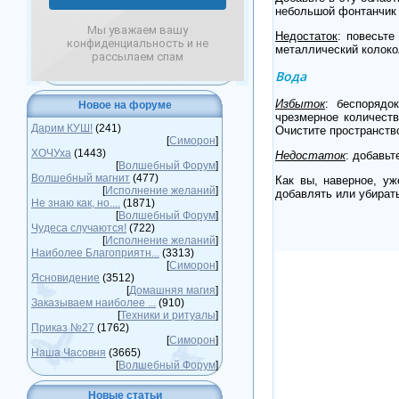
небольшой фонтанчик 
Мы уважаем вашу
Недостаток
: повесьте
конфиденциальность и не
металлический колоко
рассылаем спам
Вода
Избыток
: беспорядо
Новое на форуме
чрезмерное количеств
Дарим КУШ!
(241)
Очистите пространств
[
Симорон
]
ХОЧУха
(1443)
Недостаток
: добавьт
[
Волшебный Форум
]
Волшебный магнит
(477)
Как вы, наверное, у
[
Исполнение желаний
]
добавлять или убирать
Не знаю как, но....
(1871)
[
Волшебный Форум
]
Чудеса случаются!
(722)
[
Исполнение желаний
]
Наиболее Благоприятн...
(3313)
[
Симорон
]
Ясновидение
(3512)
[
Домашняя магия
]
Заказываем наиболее ...
(910)
[
Техники и ритуалы
]
Приказ №27
(1762)
[
Симорон
]
Наша Часовня
(3665)
[
Волшебный Форум
]
Новые статьи