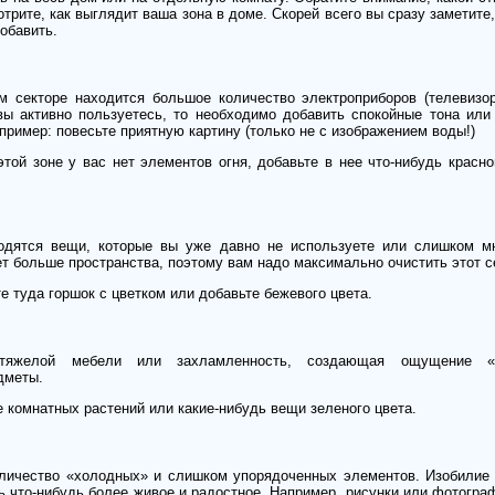
отрите, как выглядит ваша зона в доме. Скорей всего вы сразу заметите
обавить.
м секторе находится большое количество электроприборов (телевизор
ы активно пользуетесь, то необходимо добавить спокойные тона или
пример: повесьте приятную картину (только не с изображением воды!)
той зоне у вас нет элементов огня, добавьте в нее что-нибудь красно
дятся вещи, которые вы уже давно не используете или слишком мн
т больше пространства, поэтому вам надо максимально очистить этот с
е туда горшок с цветком или добавьте бежевого цвета.
яжелой мебели или захламленность, создающая ощущение «не
дметы.
 комнатных растений или какие-нибудь вещи зеленого цвета.
оличество «холодных» и слишком упорядоченных элементов. Изобилие
ть что-нибудь более живое и радостное. Например, рисунки или фотогр