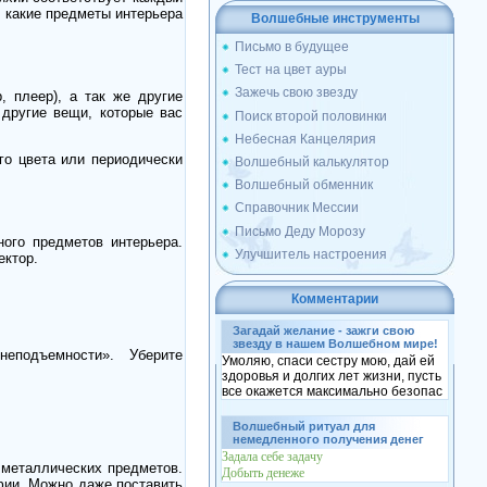
, какие предметы интерьера
Волшебные инструменты
Письмо в будущее
Тест на цвет ауры
Зажечь свою звезду
, плеер), а так же другие
 другие вещи, которые вас
Поиск второй половинки
Небесная Канцелярия
го цвета или периодически
Волшебный калькулятор
Волшебный обменник
Справочник Мессии
Письмо Деду Морозу
ого предметов интерьера.
Улучшитель настроения
ектор.
Комментарии
Загадай желание - зажги свою
звезду в нашем Волшебном мире!
подъемности». Уберите
Умоляю, спаси сестру мою, дай ей
здоровья и долгих лет жизни, пусть
все окажется максимально безопас
Волшебный ритуал для
немедленного получения денег
Задала себе задачу
 металлических предметов.
Добыть денеже
афии. Можно даже поставить