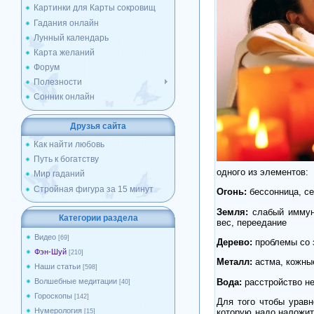
Картинки для Карты сокровищ
Гадания онлайн
Лунный календарь
Карта желаний
Форум
Полезности
Сонник онлайн
Друзья сайта
Как найти любовь
Путь к богатству
одного из элементов:
Мир гаданий
Стройная фигура за 15 минут
Огонь:
бессонница, се
Земля:
слабый иммуни
Категории раздела
вес, переедание
Видео
[69]
Дерево:
проблемы со 
Фэн-Шуй
[210]
Металл:
астма, кожные
Наши статьи
[598]
Вода:
расстройство не
Волшебные медитации
[40]
Гороскопы
[142]
Для того чтобы урав
Нумерология
которую надо наложит
[15]