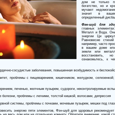
дом не только пр
богатство, но и к
мучают недомогани
значит в ваше
определенный дисба
Фэн-шуй для здо
главных элементах
Металл и Вода. Он
энергии Ци циркул
Равновесие стихий
например, часто прос
в вашем доме или
земли или металл
восстановить, 
ознакомьтесь, к ч
рдечно-сосудистые заболевания, повышенная возбудимость и беспокой
тет, проблемы с пищеварением, кишечником, желудком, селезенкой; 
зрением, печенью, желчным пузырем, судороги, неконтролируемые всп
 болезни, проблемы с легкими, толстой кишкой, волосами, депрессия
рвной системы, проблемы с почками, мочевым пузырем, мешки под глаз
новесить энергию пяти элементов, Фэн-шуй для здоровья рекомендует
ь на весь дом или на отдельную комнату. Обратите внимание, какой ст