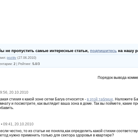
бы не пропустить самые интересные статьи,
подпишитесь
на нашу р
вил
:
pozitiv
(27.06.2010)
ентарии
:
2
|
Рейтинг
:
5.0
/
3
Порядок вывода комме
09:56, 20.10.2010
акая стихия к какой зоне сетки Багуа относится -
в этой таблице
. Наложите Ба
мнату и посмотрите, как выглядит ваша зона в доме. Так вы поймете, какие 
обавить.
• 09:41, 20.10.2010
если честно, то из статьи не поняла,как определить какой стихии соответству
етод нужно применить только для сектора здоровья в квартире?