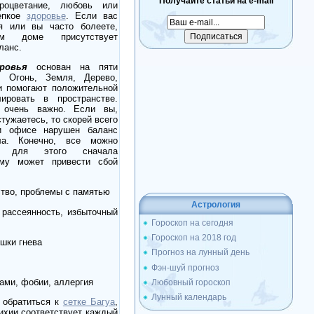
Получайте статьи на e-mail
оцветание, любовь или
репкое
здоровье
. Если вас
я или вы часто болеете,
м доме присутствует
ланс.
ровья
основан на пяти
: Огонь, Земля, Дерево,
и помогают положительной
ировать в пространстве.
 очень важно. Если вы,
тужаетесь, то скорей всего
 офисе нарушен баланс
а. Конечно, все можно
но для этого сначала
ему может привести сбой
ство, проблемы с памятью
Астрология
рассеянность, избыточный
Гороскоп на сегодня
Гороскоп на 2018 год
ышки гнева
Прогноз на лунный день
Фэн-шуй прогноз
ами, фобии, аллергия
Любовный гороскоп
Лунный календарь
 обратиться к
сетке Багуа
,
ихии соответствует каждый