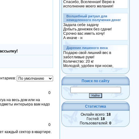
Спасибо, Вселенная! Верю в
исполнение моего желания!
Волшебный ритуал для
немедленного получения денег
Задала себе задачу
Добыть денежек без сдачи!
Срочно вас иметь хочу!
А иначе - н
Дарение лишеного веса
ассылку!
Подарю свой лишний вес в
заботливые руки!
Количество: 20 кг
Молодой, удобен при носке,
нтариев:
Поиск по сайту
0
гуа на весь дом или на
предметы интерьера вам надо
Статистика
Онлайн всего:
18
Гостей:
18
Пользователей:
0
0
ет каждый сектор в квартире.