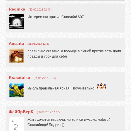
Reginka
(22.05.2012 22:43)
Интересная притча!Спасибо! 607
Amanta
(21.05.2012 12:39)
правильно сказано, а вообще в любой притче есть доля
правды и урок для себя
Krasatulka
(15.05.2012 21:03)
мысль правильная ясная!!! поучительно!
ФейЯрВерК
(09.05.2012 17:47)
Жить хочется играючи, легко и со вкусом.. кофе :-)
Спасибище! Бодрит ))