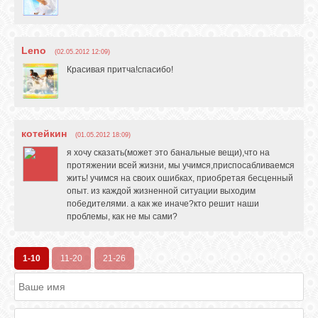
Leno
(02.05.2012 12:09)
Красивая притча!спасибо!
котейкин
(01.05.2012 18:09)
я хочу сказать(может это банальные вещи),что на
протяжении всей жизни, мы учимся,приспосабливаемся
жить! учимся на своих ошибках, приобретая бесценный
опыт. из каждой жизненной ситуации выходим
победителями. а как же иначе?кто решит наши
проблемы, как не мы сами?
1-10
11-20
21-26