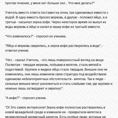
против течения, у меня нет больше сил... Что мне делать?"
Учитель вместо ответа поставил на огонь три одинаковых емкости с
ЛУНА
водой. В одну емкость бросил морковь, в другую - положил яйцо, а в
третью - насыпал зерна кофе. Через некоторое время он вынул из
воды морковь и яйцо и налил в чашку кофе из третьей емкости.
КАРТА
ЖЕЛАНИЙ
"Что изменилось?" - спросил он ученика.
"Яйцо и морковь сварились, а зерна кофе растворились в воде", -
ФОРУМ
ответил ученик.
"Нет, - сказал Учитель, - это лишь поверхностный взгляд на вещи.
Посмотри - твердая морковь, побывав в кипятке, стала мягкой и
ЧАТ
податливой. Хрупкое и жидкое яйцо стало твердым. Внешне они не
изменились, они лишь изменили свою структуру под воздействием
одинаково неблагоприятных обстоятельств - кипятка. Так и люди -
СОННИК
сильные внешне могут расклеиться и стать слабыми там, где хрупкие и
нежные лишь затвердеют и окрепнут".
"А кофе?" - спросил ученик.
УСПЕХ
"О! Это самое интересное! Зерна кофе полностью растворились в
новой враждебной среде и изменили ее - превратили кипяток в
ГОРОСКОП
великолепный ароматный напиток. Есть особые люди, которые не