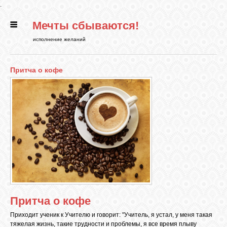
.
Мечты сбываются!
ГЛАВНАЯ
исполнение желаний
СТАТЬИ
Притча о кофе
РИТУАЛЫ
БИБЛИОТЕКА
ФЭН-ШУЙ
КАРТИНКИ
Притча о кофе
Приходит ученик к Учителю и говорит: "Учитель, я устал, у меня такая
ГАДАНИЯ
тяжелая жизнь, такие трудности и проблемы, я все время плыву