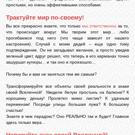
простыми, но очень эффективными способами:
Трактуйте мир по-своему!
Вы все прекрасно знаете, что только
мы ответственны
за то,
что происходит вокруг. Мы творим этот мир… либо
прогибаемся под него (что чаще зависит от нашего
настроения). Случай с моим дядей – еще одно тому
подтверждение. Он не загадывал желание, а просто увидев
зеленый цвет, вдруг решил, что теперь в его карманах точно
зашуршат купюры... и так оно и произошло…
Почему бы и вам не заняться тем же самым?
Трансформируйте все объекты своей реальности в знаки
своей Вселенной! Увидели белую простынь на балконе? К
хорошему деньку! Пролетел мимо листик? К удачным
переменам! Посреди улицы большая лужа? К большому
счастью!
Знаете в чем парадокс? Оно РЕАЛЬНО так и будет! Главное
здесь только вера…
Нарисуйте знак своей Вселенной!