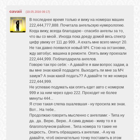
cavaii
(19.05.2016 09:17)
В последнее время только и вижу на номерах машин
222,444,777,888. Почитала ангельскую нумерологию.
Когда вижу, всегда благодарю - спасибо ангелы за то,
что вы со мной.. Иногда пока доеду домой весь спектр
цифр увижу от 111 до 999.. А ехать мне всего минут 20.
Не так давно появился новый МЧ. Стою на остановке,
жду автобус. машина в ремонте. Опять вижу проехали
222,444,999. Поблагодарила ангелов.
Говорю так про себя: - А давайте я вам вопрос задам, а
вы мне знак какой подадите. Выходить ли мне за МЧ
замуж? А знак какой подать?? А давайте те же номера
222,444,999.
Не успеваю подумать как опять едет авто с номером
999 и за ним через одно 222. Проходит не более
минуты 444...
Я стою такая слегка ошалевшая - ну просила же знак.
Вот... На тебе..
Продолжаю говорить мысленно с ангелами: - Типа ну
да.. да.. Верю.. Верю.. А сама думаю - живу то я в
благополучном районе.. Типа номера то такие не
редкость.. Опять обращаюсь к ангелам.. -А ну ка
давайте, чтоб окончательно точку поставить в этом