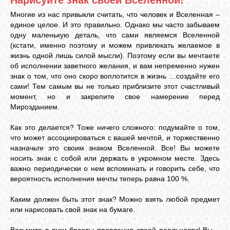
Многие из нас привыкли считать, что человек и Вселенная –
единое целое. И это правильно. Однако мы часто забываем
одну маленькую деталь, что сами являемся Вселенной
(кстати, именно поэтому и можем привлекать желаемое в
жизнь одной лишь силой мысли). Поэтому если вы мечтаете
об исполнении заветного желания, и вам непременно нужен
знак о том, что оно скоро воплотится в жизнь …создайте его
сами! Тем самым вы не только приблизите этот счастливый
момент, но и закрепите свое намерение перед
Мирозданием.
Как это делается? Тоже ничего сложного: подумайте о том,
что может ассоциироваться с вашей мечтой, и торжественно
назначьте это своим знаком Вселенной. Все! Вы можете
носить знак с собой или держать в укромном месте. Здесь
важно периодически о нем вспоминать и говорить себе, что
вероятность исполнения мечты теперь равна 100 %.
Каким должен быть этот знак? Можно взять любой предмет
или нарисовать свой знак на бумаге.
Возьмите в руки бразды правления своей реальности! Вы –