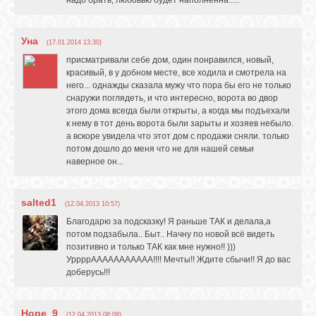
Уна
(17.01.2014 13:30)
присматривали себе дом, один понравился, новый,
красивый, в у добном месте, все ходила и смотрела на
него... однажды сказала мужу что пора бы его не только
снаружи поглядеть, и что интересно, ворота во двор
этого дома всегда были открыты, а когда мы подъехали
к нему в тот день ворота были зарыты и хозяев небыло.
а вскоре увидела что этот дом с продажи сняли. только
потом дошло до меня что не для нашей семьи
наверное он...
salted1
(12.04.2013 10:57)
Благодарю за подсказку! Я раньше ТАК и делала,а
потом подзабыла.. Быт.. Начну по новой всё видеть
позитивно и только ТАК как мне нужно!! )))
УррррААААААААААА!!!! Мечты!! Ждите сбычи!! Я до вас
доберусь!!!
Hope_9
(12.04.2013 08:08)