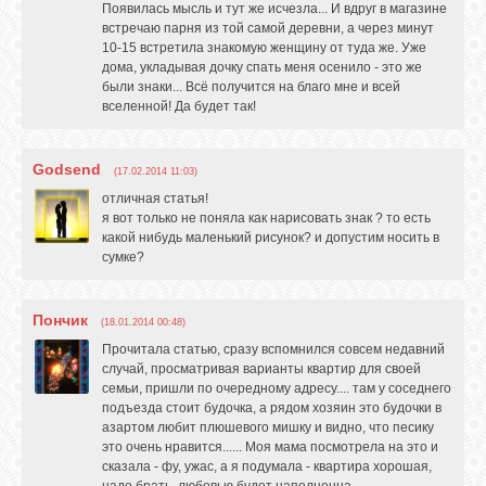
Появилась мысль и тут же исчезла... И вдруг в магазине
встречаю парня из той самой деревни, а через минут
10-15 встретила знакомую женщину от туда же. Уже
дома, укладывая дочку спать меня осенило - это же
были знаки... Всё получится на благо мне и всей
вселенной! Да будет так!
Godsend
(17.02.2014 11:03)
отличная статья!
я вот только не поняла как нарисовать знак ? то есть
какой нибудь маленький рисунок? и допустим носить в
сумке?
Пончик
(18.01.2014 00:48)
Прочитала статью, сразу вспомнился совсем недавний
случай, просматривая варианты квартир для своей
семьи, пришли по очередному адресу.... там у соседнего
подъезда стоит будочка, а рядом хозяин это будочки в
азартом любит плюшевого мишку и видно, что песику
это очень нравится...... Моя мама посмотрела на это и
сказала - фу, ужас, а я подумала - квартира хорошая,
надо брать, любовью будет наполненна.....