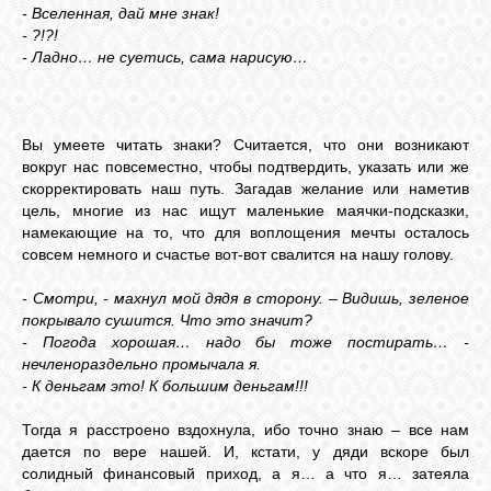
- Вселенная, дай мне знак!
- ?!?!
ЛУНА
- Ладно… не суетись, сама нарисую…
КАРТА
ЖЕЛАНИЙ
Вы умеете читать знаки? Считается, что они возникают
вокруг нас повсеместно, чтобы подтвердить, указать или же
скорректировать наш путь. Загадав желание или наметив
цель, многие из нас ищут маленькие маячки-подсказки,
ФОРУМ
намекающие на то, что для воплощения мечты осталось
совсем немного и счастье вот-вот свалится на нашу голову.
ЧАТ
- Смотри, - махнул мой дядя в сторону. – Видишь, зеленое
покрывало сушится. Что это значит?
- Погода хорошая… надо бы тоже постирать… -
СОННИК
нечленораздельно промычала я.
- К деньгам это! К большим деньгам!!!
УСПЕХ
Тогда я расстроено вздохнула, ибо точно знаю – все нам
дается по вере нашей. И, кстати, у дяди вскоре был
солидный финансовый приход, а я… а что я… затеяла
ГОРОСКОП