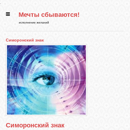
.
Мечты сбываются!
ГЛАВНАЯ
исполнение желаний
СТАТЬИ
Симоронский знак
РИТУАЛЫ
БИБЛИОТЕКА
ФЭН-ШУЙ
КАРТИНКИ
Симоронский знак
ГАДАНИЯ