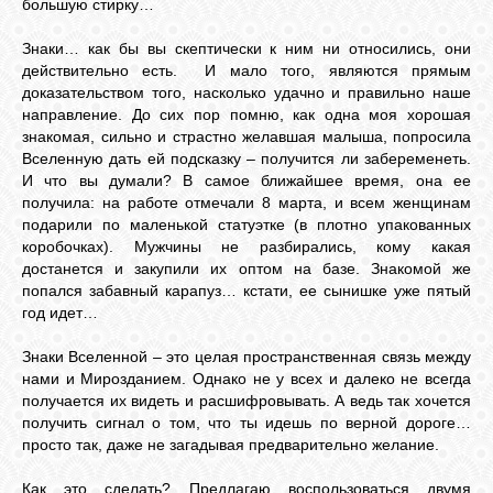
большую стирку…
Знаки… как бы вы скептически к ним ни относились, они
ВХОД
действительно есть. И мало того, являются прямым
доказательством того, насколько удачно и правильно наше
направление. До сих пор помню, как одна моя хорошая
знакомая, сильно и страстно желавшая малыша, попросила
ВК
Вселенную дать ей подсказку – получится ли забеременеть.
И что вы думали? В самое ближайшее время, она ее
получила: на работе отмечали 8 марта, и всем женщинам
подарили по маленькой статуэтке (в плотно упакованных
GOOGLE+
коробочках). Мужчины не разбирались, кому какая
достанется и закупили их оптом на базе. Знакомой же
попался забавный карапуз… кстати, ее сынишке уже пятый
TWITTER
год идет…
Знаки Вселенной – это целая пространственная связь между
FACEBOOK
нами и Мирозданием. Однако не у всех и далеко не всегда
получается их видеть и расшифровывать. А ведь так хочется
получить сигнал о том, что ты идешь по верной дороге…
просто так, даже не загадывая предварительно желание.
Как это сделать? Предлагаю воспользоваться двумя