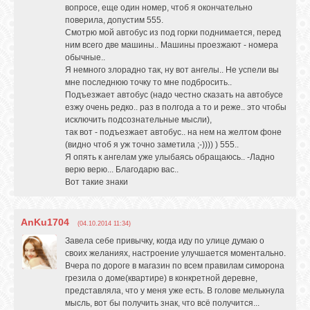
вопросе, еще один номер, чтоб я окончательно
поверила, допустим 555.
Смотрю мой автобус из под горки поднимается, перед
ним всего две машины.. Машины проезжают - номера
обычные..
Я немного злорадно так, ну вот ангелы.. Не успели вы
мне последнюю точку то мне подбросить..
Подъезжает автобус (надо честно сказать на автобусе
езжу очень редко.. раз в полгода а то и реже.. это чтобы
исключить подсознательные мысли),
так вот - подъезжает автобус.. на нем на желтом фоне
(видно чтоб я уж точно заметила ;-)))) ) 555..
Я опять к ангелам уже улыбаясь обращаюсь.. -Ладно
верю верю... Благодарю вас..
Вот такие знаки
AnKu1704
(04.10.2014 11:34)
Завела себе привычку, когда иду по улице думаю о
своих желаниях, настроение улучшается моментально.
Вчера по дороге в магазин по всем правилам симорона
грезила о доме(квартире) в конкретной деревне,
представляла, что у меня уже есть. В голове мелькнула
мысль, вот бы получить знак, что всё получится...