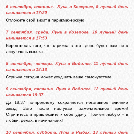
6 сентября, вторник. Луна в Козероге, 9 лунный день
начинается в 17:20
ВХОД
Отложите свой визит в парикмахерскую.
7 сентября, среда. Луна в Козероге, 10 лунный день
начинается в 17:53
ВК
Вероятность того, что стрижка в этот день будет вам не к
лицу очень высока.
GOOGLE+
8 сентября, четверг. Луна в Водолее, 11 лунный день
начинается в 18:18
Стрижка сегодня может ухудшить ваше самочувствие.
TWITTER
9 сентября, пятница. Луна в Водолее, 12 лунный день
начинается 18:37
FACEBOOK
До 18:37 по-прежнему сохраняется негативное влияние
звезд. Зато после наступает замечательное время!
Стригитесь и привлекайте к себе удачу! Причем любую – в
любви, делах, в начинаниях!
10 сентября, суббота. Луна в Рыбах, 13 лунный день