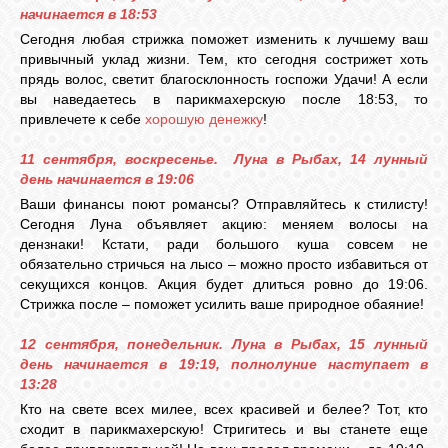
начинается в 18:53
Сегодня любая стрижка поможет изменить к лучшему ваш
привычный уклад жизни. Тем, кто сегодня сострижет хоть
прядь волос, светит благосклонность госпожи Удачи! А если
вы наведаетесь в парикмахерскую после 18:53, то
привлечете к себе
хорошую денежку
!
11 сентября, воскресенье. Луна в Рыбах, 14 лунный
день начинается в 19:06
Ваши финансы поют романсы? Отправляйтесь к стилисту!
Сегодня Луна объявляет акцию: меняем волосы на
дензнаки! Кстати, ради большого куша совсем не
обязательно стричься на лысо – можно просто избавиться от
секущихся концов. Акция будет длиться ровно до 19:06.
Стрижка после – поможет усилить ваше природное обаяние!
12 сентября, понедельник. Луна в Рыбах, 15 лунный
день начинается в 19:19, полнолуние наступает в
13:28
Кто на свете всех милее, всех красивей и белее? Тот, кто
сходит в парикмахерскую! Стригитесь и вы станете еще