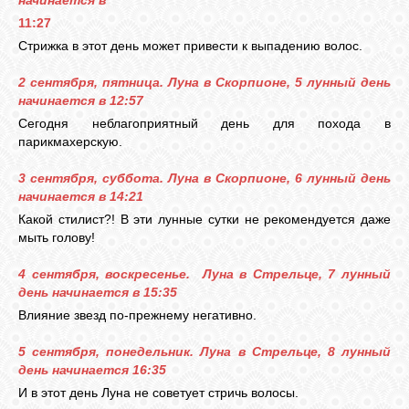
начинается в
11:27
ЛУНА
Стрижка в этот день может привести к выпадению волос.
2 сентября, пятница. Луна в Скорпионе, 5 лунный день
начинается в 12:57
КАРТА
ЖЕЛАНИЙ
Сегодня неблагоприятный день для похода в
парикмахерскую.
ФОРУМ
3 сентября, суббота. Луна в Скорпионе, 6 лунный день
начинается в 14:21
Какой стилист?! В эти лунные сутки не рекомендуется даже
ЧАТ
мыть голову!
4 сентября, воскресенье. Луна в Стрельце, 7 лунный
СОННИК
день начинается в 15:35
Влияние звезд по-прежнему негативно.
УСПЕХ
5 сентября, понедельник. Луна в Стрельце, 8 лунный
день начинается 16:35
И в этот день Луна не советует стричь волосы.
ГОРОСКОП