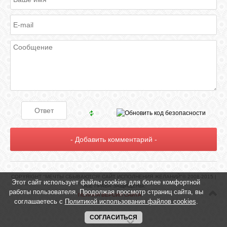
COPYRIGHT "МЕЧТЫ СБЫВАЮТСЯ! САЙТ ИСПОЛНЕНИЯ ЖЕЛАНИЙ"© 2008-2015 |
Этот сайт использует файлы cookies для более комфортной
ВСЕ ПРАВА ЗАЩИЩЕНЫ.
работы пользователя. Продолжая просмотр страниц сайта, вы
ПОЛНАЯ ВЕРСИЯ САЙТА
соглашаетесь с
Политикой использования файлов cookies
.
СОГЛАСИТЬСЯ