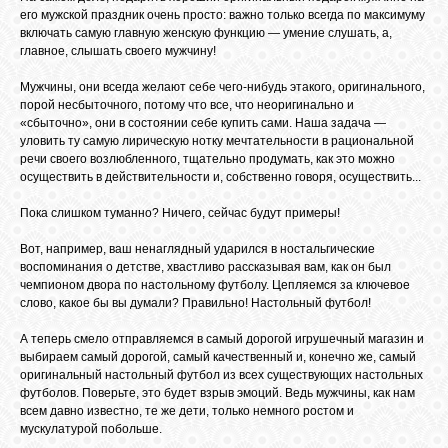
его мужской праздник очень просто: важно только всегда по максимуму
включать самую главную женскую функцию — умение слушать, а,
ЛУНА
главное, слышать своего мужчину!
Мужчины, они всегда желают себе чего-нибудь этакого, оригинального,
порой несбыточного, потому что все, что неоригинально и
КАРТА
«сбыточно», они в состоянии себе купить сами. Наша задача —
ЖЕЛАНИЙ
уловить ту самую лирическую нотку мечтательности в рациональной
речи своего возлюбленного, тщательно продумать, как это можно
осуществить в действительности и, собственно говоря, осуществить...
ФОРУМ
Пока слишком туманно? Ничего, сейчас будут примеры!
Вот, например, ваш ненаглядный ударился в ностальгические
ЧАТ
воспоминания о детстве, хвастливо рассказывая вам, как он был
чемпионом двора по настольному футболу. Цепляемся за ключевое
слово, какое бы вы думали? Правильно! Настольный футбол!
СОННИК
А теперь смело отправляемся в самый дорогой игрушечный магазин и
выбираем самый дорогой, самый качественный и, конечно же, самый
оригинальный настольный футбол из всех существующих настольных
УСПЕХ
футболов. Поверьте, это будет взрыв эмоций. Ведь мужчины, как нам
всем давно известно, те же дети, только немного ростом и
мускулатурой побольше.
ГОРОСКОП