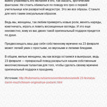
важно улавливать его желания и его, так сказать, эротические
фантазии. Не стоить обижаться по поводу его грез о первой
учительнице или развратной медсестре. Это же все образы. Станьте
для него таким сексуальным образом.
Ведь мы, женщины, так любим примерять новые роли, менять наряды,
кокетничать, играть и ловить восхищенные взгляды. И это еще
неизвестно, кому из вас двоих такой оригинальный подарок придется
по душе.
Предвосхищать ваш дар себя собственному мужчине на 23 февраля
может легкий ужин с простыми, но вкусными и легкими блюдами.
В общем, милые женщины, мы как всегда остаемся в выигрыше, ведь
23 февраля — прекрасный повод раскрыться нашим собственным
многочисленным талантам для того, чтобы сделать своему мужчине
оригинальный подарок к празднику.
Источник:
http://frutomama.ru/samosovershenstvovanie/k-23-fevralya-
darim-muzhchinam-originalnye-podarki.html