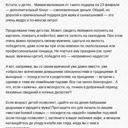
Кстати, о детях... Мамам мальчишек от такого подарка на 23 февраля
— дополнительный бонус — сэкономленные деньги. Общий, но
дорогой и оригинальный подарок для мужа и сына/сыновей — это
ВХОД
очень мудро и по-женски хитро!
Продолжаем тему детства. Может, сводить любимого погонять на
картинге, поиграть в пейнтбол, вместе залезть на скалодром. При этом
ВК
очень важно проиграть своему мужчине, сдаться на милость
победителя, даже если вы при этом чемпион по скалолазанью или
профессиональная гонщица. Не портьте ему праздник (см. пункт
выше: мужчины=дети!), победите его — непременно надуется!
GOOGLE+
А вот, например, вы со своим мужчиной уже давно вместе, уже
«обросли» всяческими домашними обязанностями и традициями. В
TWITTER
выходные — поход в гости к родителям, на праздники — встречи с
одними и теми же семейными парами. Все так чинно-благородно... А
что, если «зажечь», как в молодости, ну, точнее в добрачный период
безумных свиданий и ночных дискотек?!
FACEBOOK
Если возраст детей позволяет, сдайте их на денек бабушкам-
дедушкам и украдите мужа! Протащите его для начала по вашим
«местам боевой славы» — посидите на «вашей» скамейке под ивой
(если погода позволяет ), загляните в ваше любимое кафе, а вечером
натанцуйтесь до упаду в клубе как тогда, когда вы с ним и