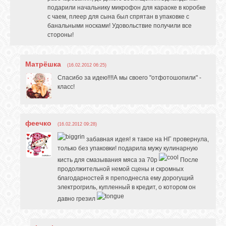
подарили начальнику микрофон для караоке в коробке
с чаем, плеер для сына был спрятан в упаковке с
банальными носками! Удовольствие получили все
стороны!
Матрёшка
(16.02.2012 06:25)
Спасибо за идею!!!!А мы своего "отфотошопили" -
класс!
феечко
(16.02.2012 09:28)
забавная идея! я такое на НГ провернула,
только без упаковки! подарила мужу кулинарную
кисть для смазывания мяса за 70р
После
продолжительной немой сцены и скромных
благодарностей я преподнесла ему дорогущий
электрогриль, купленный в кредит, о котором он
давно грезил