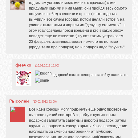
год мы им устроили медкомисию с врачами( сами
придумали какими и ими были) они пройдя весь осмотр
получили в обед военники и призы ( в тот годы мы
выкупили все сауны города). потом делали встречу на
улице с цыганками и дарили им "девушку его мечты".. в
этом году сделаем поезд времени и кто в какую эпоху
попадет еще не известно :) ну вот так мы устраиваем
23 февраля. извиняюсь может немного не по теме
(вроде тема про подарки) но и подарок надо "вручить".
феечко
(16.02.2012 19:06)
здорово! вам тожепора статейку написать
Рысолей
(15.02.2012 22:00)
Все идеи хороши.Могу подкинуть еще одну: проверена-
вызывает дикий восторг!В коробку с пустячковым
подарком запрятать заветный дорогой подарок, затем
вручить и попросить сразу вскрыть. Какое наслаждение
наблюдать за сменой настроения- от глубокого
разочарования, до дикого восхищения!Однажды мы