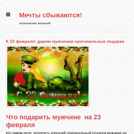
.
Мечты сбываются!
ГЛАВНАЯ
исполнение желаний
СТАТЬИ
К 23 февраля: дарим мужчинам оригинальные подарки
РИТУАЛЫ
БИБЛИОТЕКА
ФЭН-ШУЙ
КАРТИНКИ
Что подарить мужчине на 23
февраля
ГАДАНИЯ
На самом деле, подарить хороший оригинальный подарок мужчине на