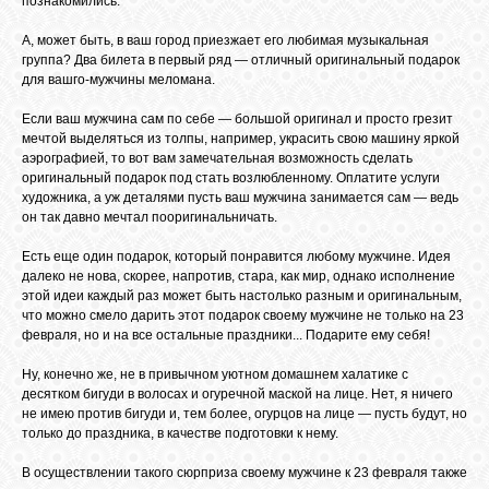
познакомились.
А, может быть, в ваш город приезжает его любимая музыкальная
группа? Два билета в первый ряд — отличный оригинальный подарок
для вашго-мужчины меломана.
Если ваш мужчина сам по себе — большой оригинал и просто грезит
мечтой выделяться из толпы, например, украсить свою машину яркой
аэрографией, то вот вам замечательная возможность сделать
оригинальный подарок под стать возлюбленному. Оплатите услуги
художника, а уж деталями пусть ваш мужчина занимается сам — ведь
он так давно мечтал пооригинальничать.
Есть еще один подарок, который понравится любому мужчине. Идея
далеко не нова, скорее, напротив, стара, как мир, однако исполнение
этой идеи каждый раз может быть настолько разным и оригинальным,
что можно смело дарить этот подарок своему мужчине не только на 23
февраля, но и на все остальные праздники... Подарите ему себя!
Ну, конечно же, не в привычном уютном домашнем халатике с
десятком бигуди в волосах и огуречной маской на лице. Нет, я ничего
не имею против бигуди и, тем более, огурцов на лице — пусть будут, но
только до праздника, в качестве подготовки к нему.
В осуществлении такого сюрприза своему мужчине к 23 февраля также