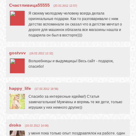
Счастливица55555
(20.02.2012 12:57)
Я своему молодому человеку всегда делала
оригинальные подарки. Как то разговаривали с ним
детство вспоминали он сказал что в детстве мечтал о
дороге для машинок облазила все магазины нашла и
подарила он был в восторге))))
gostvvv
(19.02.2012 12:32)
Волшебницы и выдумщицы! Весь сайт - подарок,
спасибо!
happy_life
(17.02.2012 18:56)
Спасибо за интересные идейки!) Статья
замечательная! Мужчины и впрямь те же дети, только
игрушки у них немного другие))
droko
(16.02.2012 14:06)
у меня пока только опыт поздравлялок на работе. один