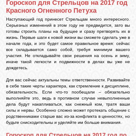
Гороскоп для Стрельцов на 2017 год
Красного Огненного Петуха
ЛУНА
Наступающий год принесет Стрельцам много интересного.
Серьезных изменений в этом году не предвидится, зато вы
готовы строить планы на будущее и сразу претворять их в
КАРТА
жизнь. Первые шаги к новой жизни вы сможете сделать уже в
ЖЕЛАНИЙ
начале года, и это будет самое правильное время: сейчас
все складывается само собой, требуя минимум вашего
участия. Не откладывайте свои решения на осень и зиму,
ФОРУМ
иначе такой легкости и подвижности в делах вы уже не
дождетесь.
ЧАТ
Для вас сейчас актуальны темы ответственности. Развивайте
в себе такие черты характера, как стремление к дисциплине,
обязательность. Если что-то пообещали – обязательно
СОННИК
выполняйте это, ведь в противном случае невыполненные
дела будут накапливаться, как снежный ком, тратя ваши
силы и нервы. Особенно сложно может протекать общение с
УСПЕХ
родственниками старше вас из-за конфликта в ценностях, но
будьте снисходительны и уделяйте им больше внимания.
Гороскоп для Стрельцов на 2017 год по
ГОРОСКОП