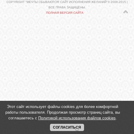
COPYRIGHT "МЕЧТЫ СБЫВАЮТСЯ! САЙТ ИСПОЛНЕНИЯ ЖЕЛАНИЙ"© 2008-2015 |
ВСЕ ПРАВА ЗАЩИЩЕНЫ.
ПОЛНАЯ ВЕРСИЯ САЙТА
ЛУНА
КАРТА
ЖЕЛАНИЙ
ФОРУМ
ЧАТ
СОННИК
Этот сайт использует файлы cookies для более комфортной
работы пользователя. Продолжая просмотр страниц сайта, вы
УСПЕХ
соглашаетесь с
Политикой использования файлов cookies
.
СОГЛАСИТЬСЯ
ГОРОСКОП