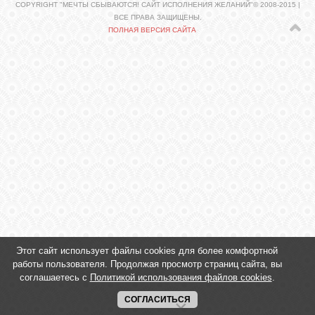
COPYRIGHT "МЕЧТЫ СБЫВАЮТСЯ! САЙТ ИСПОЛНЕНИЯ ЖЕЛАНИЙ"© 2008-2015 |
ВСЕ ПРАВА ЗАЩИЩЕНЫ.
ПОЛНАЯ ВЕРСИЯ САЙТА
ЛУНА
КАРТА
ЖЕЛАНИЙ
ФОРУМ
ЧАТ
СОННИК
Этот сайт использует файлы cookies для более комфортной
работы пользователя. Продолжая просмотр страниц сайта, вы
УСПЕХ
соглашаетесь с
Политикой использования файлов cookies
.
СОГЛАСИТЬСЯ
ГОРОСКОП