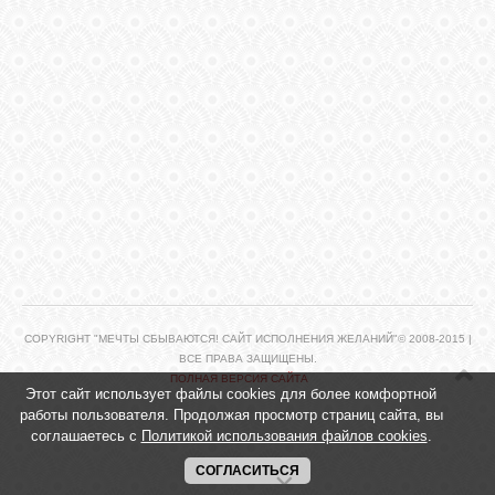
ЛУНА
КАРТА
ЖЕЛАНИЙ
ФОРУМ
ЧАТ
COPYRIGHT "МЕЧТЫ СБЫВАЮТСЯ! САЙТ ИСПОЛНЕНИЯ ЖЕЛАНИЙ"© 2008-2015 |
СОННИК
ВСЕ ПРАВА ЗАЩИЩЕНЫ.
ПОЛНАЯ ВЕРСИЯ САЙТА
Этот сайт использует файлы cookies для более комфортной
работы пользователя. Продолжая просмотр страниц сайта, вы
УСПЕХ
соглашаетесь с
Политикой использования файлов cookies
.
СОГЛАСИТЬСЯ
ГОРОСКОП