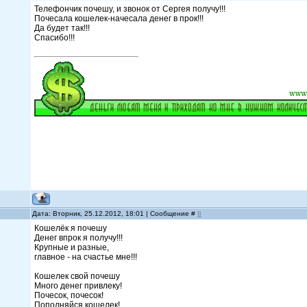
Телефончик почешу, и звонок от Сергея получу!!!
Почесала кошелек-начесала денег в прок!!!
Да будет так!!!
Спасибо!!!
Дата: Вторник, 25.12.2012, 18:01 | Сообщение #
8
Кошелёк я почешу
Денег впрок я получу!!!
Крупные и разные,
главное - на счастье мне!!!
Кошелек свой почешу
Много денег привлеку!
Почесок, почесок!
Пополняйся кошелек!