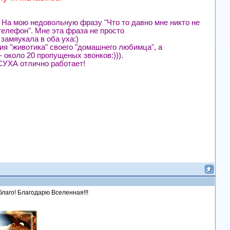
На мою недовольную фразу "Что то давно мне никто не
 телефон". Мне эта фраза не просто
 замяукала в оба уха:)
 "животика" своего "домашнего любимца", а
- около 20 пропущеных звонков:))).
А отлично работает!
 благо! Благодарю Вселенная!!!