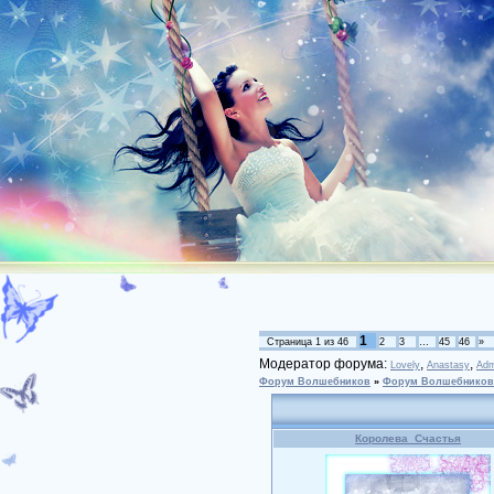
1
Страница
1
из
46
2
3
…
45
46
»
Модератор форума:
,
,
Lovely
Anastasy
Adm
Форум Волшебников
»
Форум Волшебников
Королева_Счастья