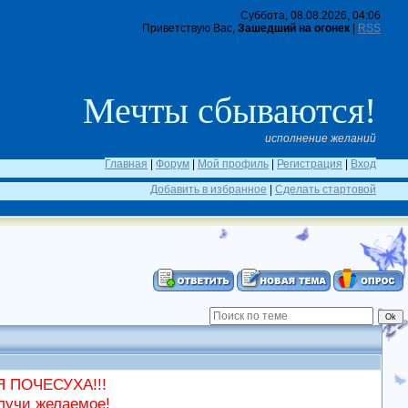
Суббота, 08.08.2026, 04:06
Приветствую Вас,
Зашедший на огонек
|
RSS
Мечты сбываются!
исполнение желаний
Главная
|
Форум
|
Мой профиль
|
Регистрация
|
Вход
Добавить в избранное
|
Сделать стартовой
 ПОЧЕСУХА!!!
лучи желаемое!