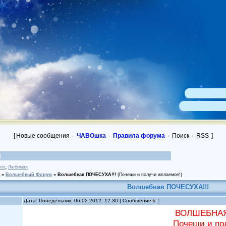
[
Новые сообщения
·
ЧАВОшка
·
Правила форума
·
Поиск
·
RSS
]
,
in
Любимая
»
Волшебный Форум
»
Волшебная ПОЧЕСУХА!!!
(Почеши и получи желаемое!)
Волшебная ПОЧЕСУХА!!!
Дата: Понедельник, 06.02.2012, 12:30 | Сообщение #
1
ВОЛШЕБНАЯ
Почеши и по