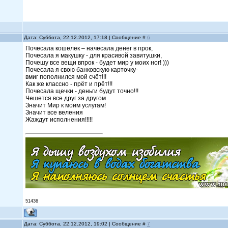
Дата: Суббота, 22.12.2012, 17:18 | Сообщение #
6
Почесала кошелек – начесала денег в прок,
Почесала я макушку - для красивой завитушки,
Почешу все вещи впрок - будет мир у моих ног! )))
Почесала я свою банковскую карточку-
вмиг пополнился мой счёт!!!
Как же классно - прёт и прёт!!!
Почесала щечки - деньги будут точно!!!
Чешется все друг за другом
Значит Мир к моим услугам!
Значит все веления
Жаждут исполнения!!!!!
51436
Дата: Суббота, 22.12.2012, 19:02 | Сообщение #
7