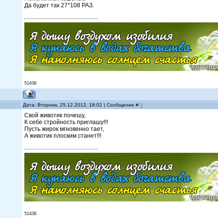
Да будет так 27*108 РАЗ.
51436
Дата: Вторник, 25.12.2012, 18:02 | Сообщение #
9
Свой животик почешу,
К себе стройность приглашу!!!
Пусть жирок мгновенно тает,
А животик плоским станет!!!
51436