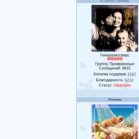
Я_Нежно_Любима
Генералиссимус
Группа: Проверенные
Сообщений:
4832
Копилка подарков:
4187
Благодарность:
6234
Статус:
Оффлайн
Реклама