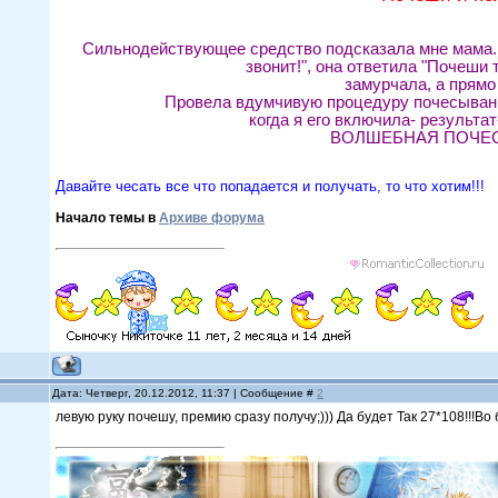
Сильнодействующее средство подсказала мне мама. 
звонит!", она ответила "Почеши
замурчала, а прямо
Провела вдумчивую процедуру почесывания
когда я его включила- результат
ВОЛШЕБНАЯ ПОЧЕСУХ
Давайте чесать все что попадается и получать, то что хотим!!!
Начало темы в
Архиве форума
Дата: Четверг, 20.12.2012, 11:37 | Сообщение #
2
левую руку почешу, премию сразу получу;))) Да будет Так 27*108!!!Во