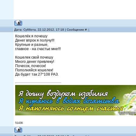
Дата: Суббота, 22.12.2012, 17:18 | Сообщение #
4
Кошелёк я почешу
Денег впрок я получу!!!
Крупные и разные,
главное - на счастье мне!!!
Кошелек свой почешу
Много денег привлеку!
Почесок, почесок!
Пополняйся кошелек!
Да будет так 27*108 РАЗ.
51436