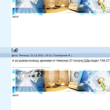
36976
Дата: Пятница, 21.12.2012, 10:11 | Сообщение #
3
я за ушком почешу, денежки от Николая 27 получу;)))Да будет ТАК 27*
36976