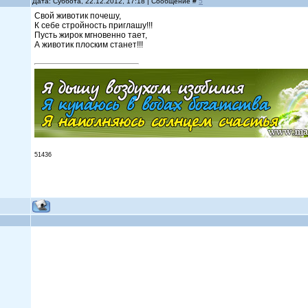
Дата: Суббота, 22.12.2012, 17:18 | Сообщение #
5
Свой животик почешу,
К себе стройность приглашу!!!
Пусть жирок мгновенно тает,
А животик плоским станет!!!
51436