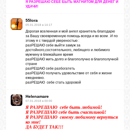
Я РАЗРЕШАЮ СЕБЕ БЫТЬ МАГНИТОМ ДЛЯ ДЕНЕГ И
УДАЧИ!
ЛУНА
55lora
05.01.2018 в 14:17
Дорогая вселенная и мой ангел хранитель благодарю
КАРТА
за Вашу своевременную помощь всегда и во всем . И по
ЖЕЛАНИЙ
этому я с твердой увереностью :
разРЕШАЮ себе выйти замуж за
достойного,состоятельного, любящего и любимого
мужчину в ближайшее время
ФОРУМ
разРЕШАЮ жить долго и благополучно в благополучной
стране
разРЕШАЮ себе разбогатеть
разРЕШАЮ получать удовольствие от себя и жизни
ЧАТ
ежедневно.
разРЕШАЮ себе стать здоровой
СОННИК
Helenamare
07.01.2018 в 00:00
Я РАЗРЕШАЮ себе быть любимой!
УСПЕХ
Я РАЗРЕШАЮ себе быть счастливой!
Я РАЗРЕШАЮ своему любимому вернуться
ко мне!
ДА БУДЕТ ТАК!!!
ГОРОСКОП