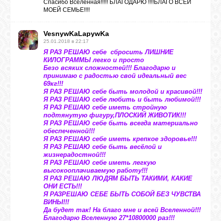
Спасибо Вселенная!!!!! БЛАГОДАРЮ !!!!БЛАГО ВСЕЙ
МОЕЙ СЕМЬЕ!!!!
VesnywKaLapywKa
25.01.2018 в 22:17
Я РАЗ РЕШАЮ себе сбросить ЛИШНИЕ
КИЛОГРАММЫ легко и просто
Безо всяких сложностей!!! Благодарю и
принимаю с радостью свой идеальный вес
69кг!!!
Я РАЗ РЕШАЮ себе быть молодой и красивой!!!
Я РАЗ РЕШАЮ себе любить и быть любимой!!!
Я РАЗ РЕШАЮ себе иметь стройную
подтянутую фигуру,ПЛОСКИЙ ЖИВОТИК!!!
Я РАЗ РЕШАЮ себе быть всегда материально
обеспеченной!!!
Я РАЗ РЕШАЮ себе иметь крепкое здоровье!!!
Я РАЗ РЕШАЮ себе быть весёлой и
жизнерадостной!!!
Я РАЗ РЕШАЮ себе иметь легкую
высокооплачиваемую работу!!!
Я РАЗ РЕШАЮ ЛЮДЯМ БЫТЬ ТАКИМИ, КАКИЕ
ОНИ ЕСТЬ!!!
Я РАЗРЕШАЮ СЕБЕ БЫТЬ СОБОЙ БЕЗ ЧУВСТВА
ВИНЫ!!!
Да будет так! На благо мне и всей Вселенной!!!
Благодарю Вселенную 27*10800000 раз!!!