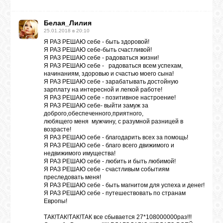
Белая_Лилия
25.01.2018 в 20:10
Я РАЗ РЕШАЮ себе - быть здоровой!
Я РАЗ РЕШАЮ себе-быть счастливой!
Я РАЗ РЕШАЮ себе - радоваться жизни!
Я РАЗ РЕШАЮ себе - радоваться всем успехам,
начинаниям, здоровью и счастью моего сына!
Я РАЗ РЕШАЮ себе - зарабатывать достойную
зарплату на интересной и легкой работе!
Я РАЗ РЕШАЮ себе - позитивное настроение!
Я РАЗ РЕШАЮ себе- выйти замуж за
доброго,обеспеченного,приятного,
любящего меня мужчину, с разумной разницей в
возрасте!
Я РАЗ РЕШАЮ себе - благодарить всех за помощь!
Я РАЗ РЕШАЮ себе - благо всего движимого и
недвижимого имущества!
Я РАЗ РЕШАЮ себе - любить и быть любимой!
Я РАЗ РЕШАЮ себе - счастливым событиям
преследовать меня!
Я РАЗ РЕШАЮ себе - быть магнитом для успеха и денег!
Я РАЗ РЕШАЮ себе - путешествовать по странам
Европы!
ТАК!ТАК!ТАК!ТАК все сбывается 27*108000000раз!!!