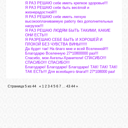
Я РАЗ РЕШАЮ себе иметь крепкое здоровье!!!
Я РАЗ РЕШАЮ себе быть весёлой и
жизнерадостной!!!
Я РАЗ РЕШАЮ себе иметь легкую
высокооплачиваемую работу без дополнительных
нагрузок!!!
Я РАЗ РЕШАЮ ЛЮДЯМ БЫТЬ ТАКИМИ, КАКИЕ
ОНИ ЕСТЬ!!!
Я РАЗРЕШАЮ СЕБЕ БЫТЬ И ХОРОШЕЙ И
ПЛОХОЙ БЕЗ ЧУВСТВА ВИНЫ!!!!!!
Да будет так! На благо мне и всей Вселенной!!!
Благодарю Вселенную 27*10800000 раз!!!
Спасибо, мои Ангелы-Хранители! СПАСИБО!!!
СПАСИБО!!! СПАСИБО!!!
Благодарю! Благодарю! Благодарю! ТАК! ТАК! ТАК!
ТАК ЕСТЬ!!! Для всеобщего блага!!! 27*108000 раз!
Страница
5
из
44
«
1
2
3
4
5
6
7
…
43
44
»