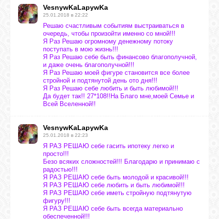
VesnywKaLapywKa
25.01.2018 в 22:22
Решаю счастливым событиям выстраиваться в
очередь, чтобы произойти именно со мной!!!
Я Раз Решаю огромному денежному потоку
поступать в мою жизнь!!!
Я Раз Решаю себе быть финансово благополучной,
и даже очень благополучной!!!
Я Раз Решаю моей фигуре становится все более
стройной и подтянутой день ото дня!!!
Я Раз Решаю себе любить и быть любимой!!!
Да будет так!! 27*108!!На Благо мне,моей Семье и
Всей Вселенной!!
VesnywKaLapywKa
25.01.2018 в 22:23
Я РАЗ РЕШАЮ себе гасить ипотеку легко и
просто!!!
Безо всяких сложностей!!! Благодарю и принимаю с
радостью!!!
Я РАЗ РЕШАЮ себе быть молодой и красивой!!!
Я РАЗ РЕШАЮ себе любить и быть любимой!!!
Я РАЗ РЕШАЮ себе иметь стройную подтянутую
фигуру!!!
Я РАЗ РЕШАЮ себе быть всегда материально
обеспеченной!!!