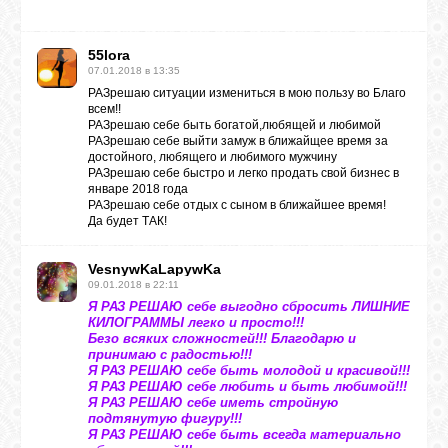
55lora
ВХОД
07.01.2018 в 13:35
РАЗрешаю ситуации измениться в мою пользу во Благо
всем!!
РАЗрешаю себе быть богатой,любящей и любимой
ВК
РАЗрешаю себе выйти замуж в ближайщее время за
достойного, любящего и любимого мужчину
РАЗрешаю себе быстро и легко продать свой бизнес в
январе 2018 года
GOOGLE+
РАЗрешаю себе отдых с сыном в ближайшее время!
Да будет ТАК!
TWITTER
VesnywKaLapywKa
09.01.2018 в 22:11
Я РАЗ РЕШАЮ себе выгодно сбросить ЛИШНИЕ
КИЛОГРАММЫ легко и просто!!!
FACEBOOK
Безо всяких сложностей!!! Благодарю и
принимаю с радостью!!!
Я РАЗ РЕШАЮ себе быть молодой и красивой!!!
Я РАЗ РЕШАЮ себе любить и быть любимой!!!
Я РАЗ РЕШАЮ себе иметь стройную
подтянутую фигуру!!!
Я РАЗ РЕШАЮ себе быть всегда материально