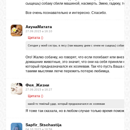
сыщешь) собаку сбили машиной, насмерть. Змею, гадюку, тоже
Все очень познавательно и интересно. Спасибо.
АкунаМатата
27.09.2015 в 16:10
Цитата
(
)
Сегодня у моей сестры, в лесу (там машину днем с огнем не сыщешь) собаку сб
Ого! Жалко собачку, но говорят, что если погибают или внеза
домашние животные, это значит, что они на себя приняли как
который предназначался их хозяевам. Так что пусть Ваша сест
такими мыслями легче пережить потерю любимца.
Фея_Жизни
27.09.2015 в 16:27
Цитата
(
)
какой-то тяжёлый удар, который предназначался их хозяевам
Я тоже так сказала, но в любом случае только время поможет.
Sapfir_Stschastija
04.10.2015 в 16:59