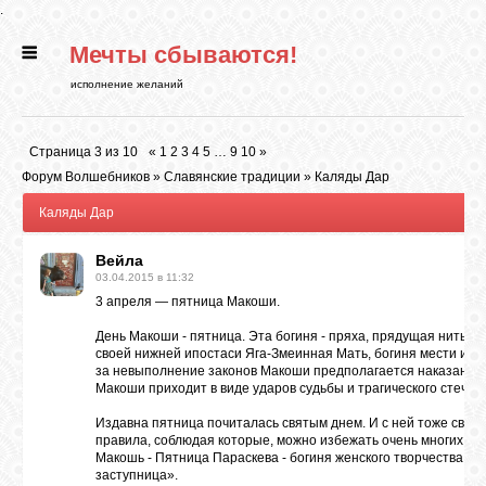
.
Мечты сбываются!
ГЛАВНАЯ
исполнение желаний
СТАТЬИ
Страница
3
из
10
«
1
2
3
4
5
…
9
10
»
Форум Волшебников
»
Славянские традиции
»
Каляды Дар
РИТУАЛЫ
Каляды Дар
Вейла
БИБЛИОТЕКА
03.04.2015 в 11:32
3 апреля — пятница Макоши.
ФЭН-ШУЙ
День Макоши - пятница. Эта богиня - пряха, прядущая нить су
своей нижней ипостаси Яга-Змеинная Мать, богиня мести и р
за невыполнение законов Макоши предполагается наказание.
Макоши приходит в виде ударов судьбы и трагического стечен
КАРТИНКИ
Издавна пятница почиталась святым днем. И с ней тоже связ
правила, соблюдая которые, можно избежать очень многих жит
Макошь - Пятница Параскева - богиня женского творчества и 
ГАДАНИЯ
заступница».