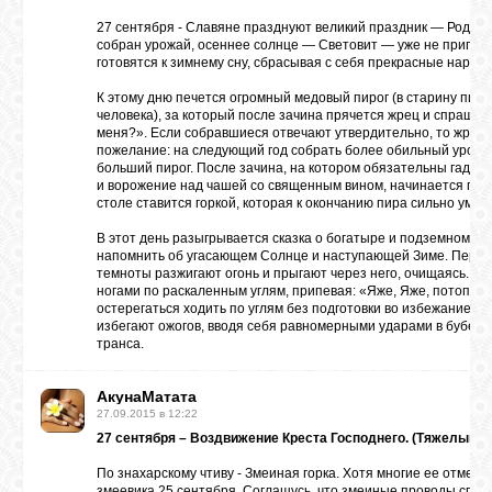
27 сентября - Славяне празднуют великий праздник — Родогощ
собран урожай, осеннее солнце — Световит — уже не припека
готовятся к зимнему сну, сбрасывая с себя прекрасные наряды
К этому дню печется огромный медовый пирог (в старину пирог
человека), за который после зачина прячется жрец и спрашив
меня?». Если собравшиеся отвечают утвердительно, то жрец
пожелание: на следующий год собрать более обильный урожа
больший пирог. После зачина, на котором обязательны гадан
и ворожение над чашей со священным вином, начинается пир
столе ставится горкой, которая к окончанию пира сильно уме
В этот день разыгрывается сказка о богатыре и подземном ца
напомнить об угасающем Солнце и наступающей Зиме. Перед
темноты разжигают огонь и прыгают через него, очищаясь. Ж
ногами по раскаленным углям, припевая: «Яже, Яже, потопта
остерегаться ходить по углям без подготовки во избежание о
избегают ожогов, вводя себя равномерными ударами в бубен 
транса.
АкунаМатата
27.09.2015 в 12:22
27 сентября – Воздвижение Креста Господнего. (Тяжелый д
По знахарскому чтиву - Змеиная горка. Хотя многие ее отмеч
змеевика 25 сентября. Соглашусь, что змеиные проводы спра