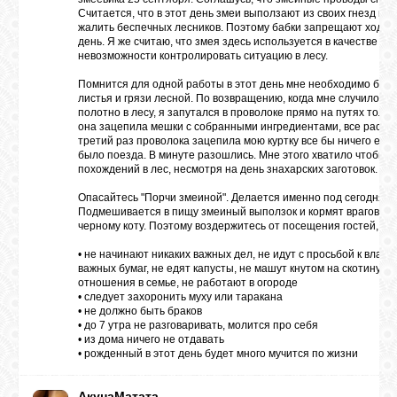
Считается, что в этот день змеи выползают из своих гнезд гре
жалить беспечных лесников. Поэтому бабки запрещают ходить
день. Я же считаю, что змея здесь используется в качестве си
невозможности контролировать ситуацию в лесу.
Помнится для одной работы в этот день мне необходимо был
листья и грязи лесной. По возвращению, когда мне случилось
полотно в лесу, я запутался в проволоке прямо на путях тольк
она зацепила мешки с собранными ингредиентами, все рассы
третий раз проволока зацепила мою куртку все бы ничего если
было поезда. В минуте разошлись. Мне этого хватило чтобы о
похождений в лес, несмотря на день знахарских заготовок.
Опасайтесь "Порчи змеиной". Делается именно под сегодняшн
Подмешивается в пищу змеиный выползок и кормят врагов, о
черному коту. Поэтому воздержитесь от посещения гостей, чем
• не начинают никаких важных дел, не идут с просьбой к влас
важных бумаг, не едят капусты, не машут кнутом на скотину, 
отношения в семье, не работают в огороде
• следует захоронить муху или таракана
• не должно быть браков
• до 7 утра не разговаривать, молится про себя
• из дома ничего не отдавать
• рожденный в этот день будет много мучится по жизни
АкунаМатата