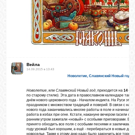
Вейла
14.09.2015 в 13:43
Новолетие, Славянский Новый год
Новолетие
, или
Славянский Новый год
, приходится на
14 се
по старому стилю). Эта дата в православном календаре такж
днём нового церковного года - Началом индикта. На Руси это
праздником с множеством традиций и поверий. В связи с наст
нового года заканчивались многие работы в поле и начинались
работа в избах при огне. Кстати, накануне вечером гасили ста
ранним утром зажигали «новый» с особыми приговорами. В эт
принято обходить все поля с особыми песнями и закличками,
году урожай был хорошим, а ещё - перебираться в новые дом
новоселье. Также к этому дню надо было закончить все торго