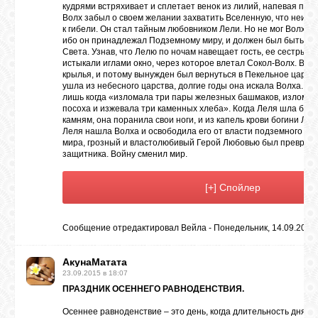
кудрями встряхивает и сплетает венок из лилий, напевая песн
Волх забыл о своем желании захватить Вселенную, что неизб
к гибели. Он стал тайным любовником Лели. Но не мог Волх ст
ибо он принадлежал Подземному миру, и должен был быть в
Света. Узнав, что Лелю по ночам навещает гость, ее сестры (
истыкали иглами окно, через которое влетал Сокол-Волх. Вол
крылья, и потому вынужден был вернуться в Пекельное царств
ушла из небесного царства, долгие годы она искала Волха. На
лишь когда «изломала три пары железных башмаков, изломал
посоха и изжевала три каменных хлеба». Когда Леля шла бос
камням, она поранила свои ноги, и из капель крови богини Лю
Леля нашла Волха и освободила его от власти подземного мир
мира, грозный и властолюбивый Герой Любовью был превращен
защитника. Войну сменил мир.
Сообщение отредактировал
Вейла
-
Понедельник, 14.09.2015,
АкунаМатата
23.09.2015 в 18:07
ПРАЗДНИК ОСЕННЕГО РАВНОДЕНСТВИЯ.
Осеннее равноденствие – это день, когда длительность дня и 