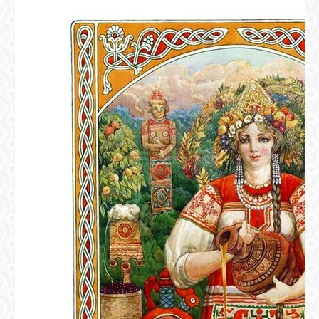
ВХОД
ВК
GOOGLE+
TWITTER
FACEBOOK