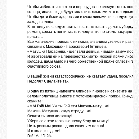
Чтобы избежать сплетен и пересудов, не следует мыть посуду
солнца, иначе люди будут молотить языками, что голодными 
ЛУНА
Чтобы дети были здоровыми и счастливыми, не следует купать
захода солнца.
В пятницу не следует шить, вязать, штопать, делать уборку, с
ремонт, срезать ногти, мыть голову и что не столь насущно в 
КАРТА
прясть…
ЖЕЛАНИЙ
Все магические приемы с нитками, вязанием узелков и разн
связаны с Макошью - Параскевой-Пятницей.
«Матушка Параскева, - шептали девицы, - выдай замуж поско
И жертвовали ей на перекрестках мотки мокрой пряжи либо оп
ФОРУМ
колодец, дабы было из чего божественной пряхе сплести гар
счастливого союза.
В вашей жизни катастрофически не хватает удачи, поселились
ЧАТ
Недоля? Сделайте так.
В одну из пятниц напеките блинов и пирогов и отнесите на ниву
белом полотенце вместе с моточком красной пряжи. Трижды п
СОННИК
скажите:
«МА! Гой! Ma! Уж ты Гой еси Макошь-матушка!
Макошь Матушка - люду отрадушка!
Освяти ты мою долюшку!
УСПЕХ
Убери со стези горюшко, всяку беду да маяту!
Нить ровным-ровна - доля счастьем полна!
И в поле, и в доме!
Гой! Ma! Гой!»
ГОРОСКОП