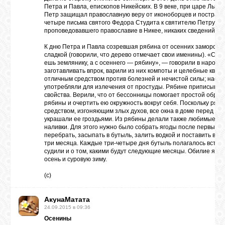
Петра и Павла, епископов Никейских. В 9 веке, при царе Льве
Петр защищал православную веру от иконоборцев и пострадал
четыре письма святого Федора Студита к святителю Петру. О 
проповедовавшего православие в Никее, никаких сведений не
К дню Петра и Павла созревшая рябина от осенних заморозко
сладкой (говорили, что дерево отмечает свои именины). «С П
ешь землянику, а с осеннего — рябину», — говорили в народе
заготавливать впрок, варили из них компоты и целебные квас
отличным средством против болезней и нечистой силы; насто
употребляли для излечения от простуды. Рябине приписывал
свойства. Верили, что от бессонницы помогает простой обряд:
рябины и очертить ею окружность вокруг себя. Поскольку ряби
средством, изгоняющим злых духов, все окна в доме перед н
украшали ее гроздьями. Из рябины делали также любимые в н
наливки. Для этого нужно было собрать ягоды после первых 
перебрать, засыпать в бутыль, залить водкой и поставить в те
три месяца. Каждые три-четыре дня бутыль полагалось встря
судили и о том, какими будут следующие месяцы. Обилие яго
осень и суровую зиму.
(с)
АкунаМатата
24.09.2015 в 09:36
Осенины