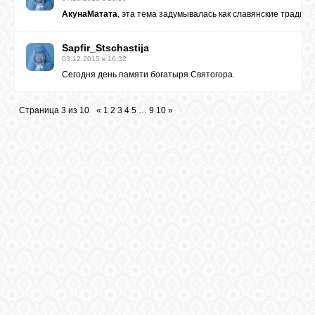
АкунаМатата
, эта тема задумывалась как славянские традици
Sapfir_Stschastija
03.12.2015 в 16:32
Сегодня день памяти богатыря Святогора.
Страница
3
из
10
«
1
2
3
4
5
…
9
10
»