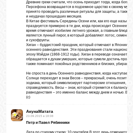
Древние греки считали, что осень приходит тогда, когда богин
Персефона возвращается в подземное царство к своему мужу 
принято проводить различные ритуалы для защиты, а также в
и неудачах прошедших месяцев.
В Китае фестиваль Середины Осени или, как его еще называю
празднуется примерно в те дни, когда происходит Осеннее ра
время отмечают изобилие летнего урожая, а главным блюдом 
является лунный пирог, в который добавляют лотос, семена к
и сухофрукты.
Хиган – буддистский праздник, который отмечают в Японии в 
осеннего равноденствия. Эти празднования стали националь
эпоху Мэйдзи (1868-1912 годы). Хиган в переводе означает «д
обращается к духам умерших, которые сумели достичь просве
также поминают покойных родственников и близких, убирают 
Не спроста в день Осеннего равноденствия, когда наступает 
Солнце переходит в знак Весов – прекрасный, очень позитив
зодиака, который символизирует партнерские отношения, га
справедливость. Весы – знак, который стремится к балансу, а 
равноденствия – это именно баланс между днем и ночью. Все 
(с)
АкунаМатата
23.09.2015 в 18:08
Петр и Павел Рябинники
Дата по старому стилю: 10 сентября В этот день отмечается 