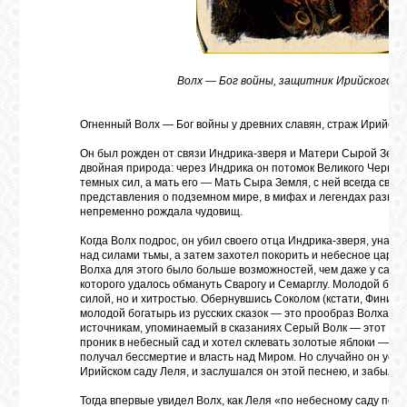
Волх — Бог войны, защитник Ирийского с
Огненный Волх — Бог войны у древних славян, страж Ирийског
Он был рожден от связи Индрика-зверя и Матери Сырой Земл
двойная природа: через Индрика он потомок Великого Черного
темных сил, а мать его — Мать Сыра Земля, с ней всегда связ
представления о подземном мире, в мифах и легендах разных
непременно рождала чудовищ.
Когда Волх подрос, он убил своего отца Индрика-зверя, унасле
над силами тьмы, а затем захотел покорить и небесное царст
Волха для этого было больше возможностей, чем даже у самог
которого удалось обмануть Сварогу и Семарглу. Молодой бог 
силой, но и хитростью. Обернувшись Соколом (кстати, Финис
молодой богатырь из русских сказок — это прообраз Волха. А
источникам, упоминаемый в сказаниях Серый Волк — этот же 
проник в небесный сад и хотел склевать золотые яблоки — вк
получал бессмертие и власть над Миром. Но случайно он услы
Ирийском саду Леля, и заслушался он этой песнею, и забыл об
Тогда впервые увидел Волх, как Леля «по небесному саду пох