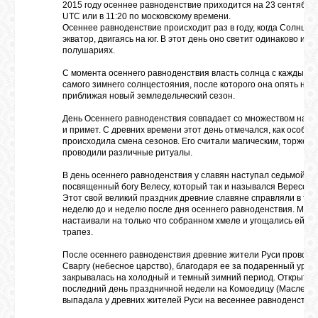
2015 году осеннее равноденствие приходится на 23 сентября 
UTC или в 11:20 по московскому времени.
Осеннее равноденствие происходит раз в году, когда Солнце
экватор, двигаясь на юг. В этот день оно светит одинаково и в
полушариях.
С момента осеннего равноденствия власть солнца с каждым 
самого зимнего солнцестояния, после которого она опять начн
приближая новый земледельческий сезон.
День Осеннего равноденствия совпадает со множеством нар
и примет. С древних времени этот день отмечался, как особый 
происходила смена сезонов. Его считали магическим, торжест
проводили различные ритуалы.
В день осеннего равноденствия у славян наступал седьмой ме
посвященный богу Велесу, который так и назывался Вересень 
Этот свой великий праздник древние славяне справляли в теч
неделю до и неделю после дня осеннего равноденствия. Мед
настаивали на только что собранном хмеле и угощались ей в
трапез.
После осеннего равноденствия древние жители Руси провожа
Сваргу (небесное царство), благодаря ее за подаренный урож
закрывалась на холодный и темный зимний период. Открытие
последний день праздничной недели на Комоедицу (Маслениц
выпадала у древних жителей Руси на весеннее равноденствие