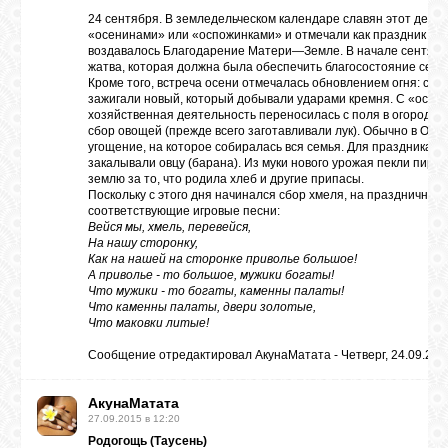
24 сентября. В земледельческом календаре славян этот день
«осенинами» или «оспожинками» и отмечали как праздник уро
воздавалось Благодарение Матери—Земле. В начале сентяб
жатва, которая должна была обеспечить благосостояние семьи
Кроме того, встреча осени отмечалась обновлением огня: стар
зажигали новый, который добывали ударами кремня. С «осен
хозяйственная деятельность переносилась с поля в огород ил
сбор овощей (прежде всего заготавливали лук). Обычно в Осе
угощение, на которое собиралась вся семья. Для праздника в
закалывали овцу (барана). Из муки нового урожая пекли пирог
землю за то, что родила хлеб и другие припасы.
Поскольку с этого дня начинался сбор хмеля, на праздничном 
соответствующие игровые песни:
Вейся мы, хмель, перевейся,
На нашу сторонку,
Как на нашей на сторонке приволье большое!
А приволье - то большое, мужики богаты!
Что мужики - то богаты, каменны палаты!
Что каменны палаты, двери золотые,
Что маковки литые!
Сообщение отредактировал
АкунаМатата
-
Четверг, 24.09.201
АкунаМатата
27.09.2015 в 12:20
Родогощь (Таусень)