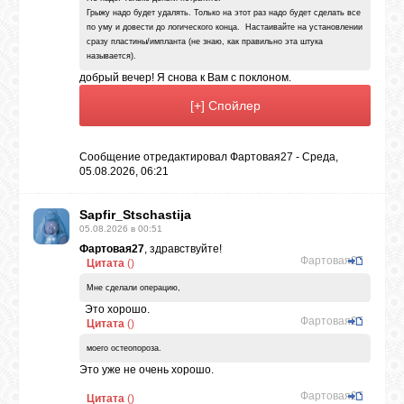
Грыжу надо будет удалять. Только на этот раз надо будет сделать все
по уму и довести до логического конца. Настаивайте на установлении
ЛУНА
сразу пластины/импланта (не знаю, как правильно эта штука
называется).
добрый вечер! Я снова к Вам с поклоном.
КАРТА
ЖЕЛАНИЙ
Сообщение отредактировал
Фартовая27
-
Среда,
05.08.2026, 06:21
ФОРУМ
Sapfir_Stschastija
ЧАТ
05.08.2026 в 00:51
Фартовая27
, здравствуйте!
Фартовая27
Цитата
(
)
СОННИК
Мне сделали операцию,
Это хорошо.
Фартовая27
Цитата
(
)
УСПЕХ
моего остеопороза.
Это уже не очень хорошо.
Фартовая27
Цитата
(
)
ГОРОСКОП