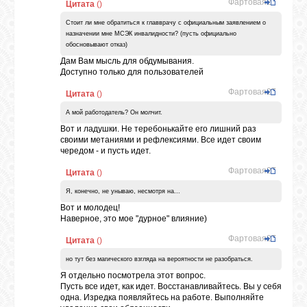
Фартовая27
Цитата
(
)
Стоит ли мне обратиться к главврачу с официальным заявлением о
назначении мне МСЭК инвалидности? (пусть официально
обосновывают отказ)
Дам Вам мысль для обдумывания.
Доступно только для пользователей
Фартовая27
Цитата
(
)
А мой работодатель? Он молчит.
Вот и ладушки. Не теребонькайте его лишний раз
своими метаниями и рефлексиями. Все идет своим
чередом - и пусть идет.
Фартовая27
Цитата
(
)
Я, конечно, не унываю, несмотря на...
Вот и молодец!
Наверное, это мое "дурное" влияние)
Фартовая27
Цитата
(
)
но тут без магического взгляда на вероятности не разобраться.
Я отдельно посмотрела этот вопрос.
Пусть все идет, как идет. Восстанавливайтесь. Вы у себя
одна. Изредка появляйтесь на работе. Выполняйте