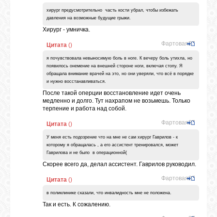
хирург предусмотрительно часть кости убрал, чтобы избежать
давления на возможные будущие грыжи.
ВХОД
Хирург - умничка.
Фартовая27
Цитата
(
)
я почувствовала невыносимую боль в ноге. К вечеру боль утихла, но
появилось онемение на внешней стороне ноги, включая стопу. Я
ВК
обращала внимание врачей на это, но они уверяли, что всё в порядке
и нужно восстанавливаться.
После такой оперции восстановление идет очень
GOOGLE+
медленно и долго. Тут нахрапом не возьмешь. Только
терпение и работа над собой.
Фартовая27
Цитата
(
)
TWITTER
У меня есть подозрение что на мне не сам хирург Гаврилов - к
которому я обращалась , а его ассистент тренировался, может
Гаврилова и не было в операционной(
FACEBOOK
Скорее всего да, делал ассистент. Гаврилов руководил.
Фартовая27
Цитата
(
)
в поликлинике сказали, что инвалидность мне не положена.
Так и есть. К сожалению.