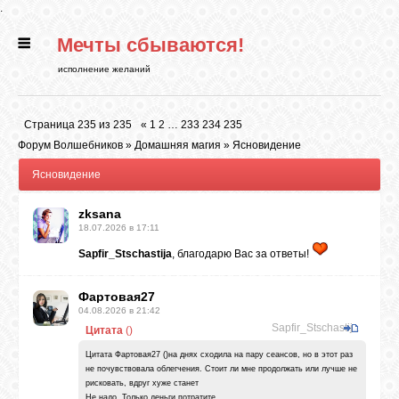
.
Мечты сбываются!
ГЛАВНАЯ
исполнение желаний
СТАТЬИ
Страница
235
из
235
«
1
2
…
233
234
235
Форум Волшебников
»
Домашняя магия
»
Ясновидение
РИТУАЛЫ
Ясновидение
zksana
БИБЛИОТЕКА
18.07.2026 в 17:11
Sapfir_Stschastija
, благодарю Вас за ответы!
ФЭН-ШУЙ
Фартовая27
04.08.2026 в 21:42
Sapfir_Stschastija
КАРТИНКИ
Цитата
(
)
Цитата Фартовая27 ()на днях сходила на пару сеансов, но в этот раз
не почувствовала облегчения. Стоит ли мне продолжать или лучше не
рисковать, вдруг хуже станет
ГАДАНИЯ
Не надо. Только деньги потратите.