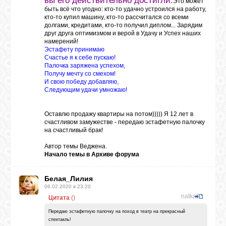
вы его действительно достигли.
Это может
быть всё что угодно: кто-то удачно устроился на работу,
кто-то купил машину, кто-то рассчитался со всеми
ЛУНА
долгами, кредитами, кто-то получил диплом... Зарядим
друг друга оптимизмом и верой в Удачу и Успех наших
намерений!
Эстафету принимаю
КАРТА
Счастье я к себе пускаю!
ЖЕЛАНИЙ
Палочка заряжена успехом,
Получу мечту со смехом!
И свою победу добавляю,
Следующим удачи умножаю!
ФОРУМ
Оставлю продажу квартиры на потом))))) Я 12 лет в
счастливом замужестве - передаю эстафетную палочку
ЧАТ
на счастливый брак!
Автор темы
Веджена.
Начало темы в
Архиве форума
СОННИК
Белая_Лилия
06.02.2020 в 23:20
УСПЕХ
natka28
Цитата
(
)
Передаю эстафетную палочку на поход в театр на прекрасный
спектакль!
ГОРОСКОП