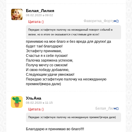
Белая_Лилия
08.02.2020 в 09:02
Фаворитка_Фортуны
Цитата
(
)
Передаю эстафетную палочку на неожиданный поворот событий в
жизни, но в итоге он оказывается счастливым для всех!
принимаю на мое благо и без вреда для других! да
будет так! благодарю!
Эстафету принимаю,
Счастье я к себе пускаю!
Палочка заряжена успехом,
Получу мечту со смехом!
И свою победу добавляю,
Следующим удачи умножаю!
Передаю эстафетную палочку на неожиданную
премию!(вчера дали)
УльАна
08.02.2020 в 11:15
Белая_Лилия
Цитата
(
)
Передаю эстафетную палочку на неожиданную премию!(вчера дали)
Благодарю и принимаю во благо!!!!