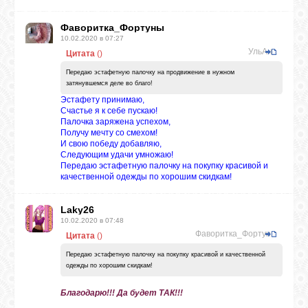
Фаворитка_Фортуны
10.02.2020 в 07:27
УльАна
Цитата
(
)
Передаю эстафетную палочку на продвижение в нужном
затянувшемся деле во благо!
Эстафету принимаю,
Счастье я к себе пускаю!
Палочка заряжена успехом,
Получу мечту со смехом!
И свою победу добавляю,
Следующим удачи умножаю!
Передаю эстафетную палочку на покупку красивой и
качественной одежды по хорошим скидкам!
Laky26
10.02.2020 в 07:48
Фаворитка_Фортуны
Цитата
(
)
Передаю эстафетную палочку на покупку красивой и качественной
одежды по хорошим скидкам!
Благодарю!!! Да будет ТАК!!!