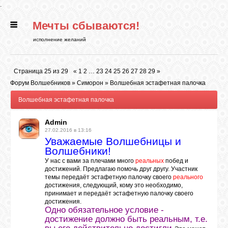
.
Мечты сбываются!
ГЛАВНАЯ
исполнение желаний
СТАТЬИ
Страница
25
из
29
«
1
2
…
23
24
25
26
27
28
29
»
Форум Волшебников
»
Симорон
»
Волшебная эстафетная палочка
РИТУАЛЫ
Волшебная эстафетная палочка
Admin
БИБЛИОТЕКА
27.02.2016 в 13:16
Уважаемые Волшебницы и
Волшебники!
ФЭН-ШУЙ
У нас с вами за плечами много
реальных
побед и
достижений. Предлагаю помочь друг другу. Участник
темы передаёт эстафетную палочку своего
реального
достижения, следующий, кому это необходимо,
КАРТИНКИ
принимает и передаёт эстафетную палочку своего
достижения.
Одно обязательное условие -
достижение должно быть реальным, т.е.
ГАДАНИЯ