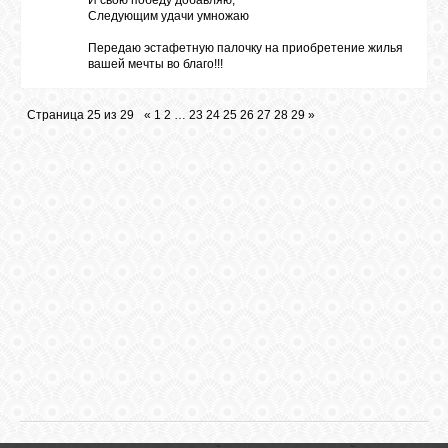
И свою победу добавляю,
Следующим удачи умножаю
Передаю эстафетную палочку на приобретение жилья
вашей мечты во благо!!!
Страница
25
из
29
«
1
2
…
23
24
25
26
27
28
29
»