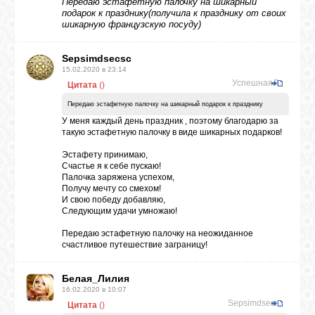
Передаю эстафетную палочку на шикарный
подарок к празднику(получила к празднику от своих
шикарную французскую посуду)
Sepsimdsecsc
15.02.2020 в 23:14
УспешнаяЛи
Цитата
(
)
Передаю эстафетную палочку на шикарный подарок к празднику
У меня каждый день праздник , поэтому благодарю за
такую эстафетную палочку в виде шикарных подарков!
Эстафету принимаю,
Счастье я к себе пускаю!
Палочка заряжена успехом,
Получу мечту со смехом!
И свою победу добавляю,
Следующим удачи умножаю!
Передаю эстафетную палочку на неожиданное
счастливое путешествие заграницу!
Белая_Лилия
16.02.2020 в 10:07
Sepsimdsecsc
Цитата
(
)