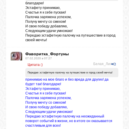
благодарю!
Эстафету принимаю,
Счастье я к себе пускаю!
ВХОД
Палочка заряжена успехом,
Получу мечту со смехом!
И свою победу добавляю,
Следующим удачи умножаю!
Передаю эстафетную палочку на путешествие в город
своей мечты!
ВК
Фаворитка_Фортуны
GOOGLE+
07.02.2020 в 07:27
Белая_Лилия
Цитата
(
)
Передаю эстафетную палочку на путешествие в город своей мечты!
TWITTER
принимаю на мое благо и без вреда для других! да
будет так! благодарю!
Эстафету принимаю,
Счастье я к себе пускаю!
FACEBOOK
Палочка заряжена успехом,
Получу мечту со смехом!
И свою победу добавляю,
Следующим удачи умножаю!
Передаю эстафетную палочку на неожиданный
поворот событий в жизни, но в итоге он оказывается
счастливым для всех!