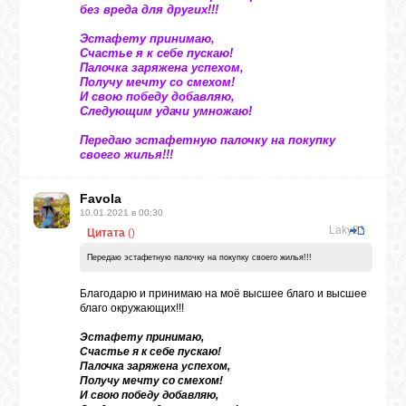
без вреда для других!!!
Эстафету принимаю,
Счастье я к себе пускаю!
ВХОД
Палочка заряжена успехом,
Получу мечту со смехом!
И свою победу добавляю,
Следующим удачи умножаю!
ВК
Передаю эстафетную палочку на покупку
своего жилья!!!
GOOGLE+
Favola
10.01.2021 в 00:30
Laky26
Цитата
(
)
TWITTER
Передаю эстафетную палочку на покупку своего жилья!!!
Благодарю и принимаю на моё высшее благо и высшее
FACEBOOK
благо окружающих!!!
Эстафету принимаю,
Счастье я к себе пускаю!
Палочка заряжена успехом,
Получу мечту со смехом!
И свою победу добавляю,