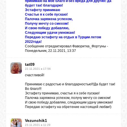
принимаю на мое благо и без вреда для других! да
будет так! благодарю!
Эстафету принимаю
Счастье я к себе пускаю!
Палочка заряжена успехом,
Получу мечту со смехом!
И свою победу добавляю,
Следующим удачи умножаю!
Передаю эстафету на отдых в Турции летом
2022года!
Сообщение отредактировал
Фаворитка_Фортуны
-
Понедельник, 22.11.2021, 13:37
tat09
22.11.2021 в 17:56
счастливой!
Принимаю с радостью и благодарностью!!!Да будет так!
Во благо!!!
Эстафету принимаю, счастье я к себе пускаю!
Палочка заряжена успехом, получу мечту со смехом!
И свою победу добавляю, следующим удачу умножаю!
Передаю эстафету на обретение настоящей любви!)
Vezunchik1
23.11.2021 в 11:29