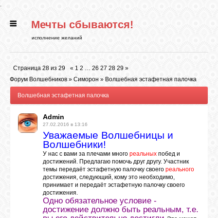
.
Мечты сбываются!
ГЛАВНАЯ
исполнение желаний
СТАТЬИ
Страница
28
из
29
«
1
2
…
26
27
28
29
»
Форум Волшебников
»
Симорон
»
Волшебная эстафетная палочка
РИТУАЛЫ
Волшебная эстафетная палочка
Admin
БИБЛИОТЕКА
27.02.2016 в 13:16
Уважаемые Волшебницы и
Волшебники!
ФЭН-ШУЙ
У нас с вами за плечами много
реальных
побед и
достижений. Предлагаю помочь друг другу. Участник
темы передаёт эстафетную палочку своего
реального
достижения, следующий, кому это необходимо,
КАРТИНКИ
принимает и передаёт эстафетную палочку своего
достижения.
Одно обязательное условие -
достижение должно быть реальным, т.е.
ГАДАНИЯ