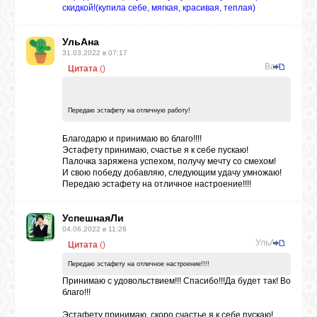
скидкой!(купила себе, мягкая, красивая, теплая)
УльАна
31.03.2022 в 07:17
Barto
Цитата
(
)
Передаю эстафету на отличную работу!
Благодарю и принимаю во благо!!!!
Эстафету принимаю, счастье я к себе пускаю!
Палочка заряжена успехом, получу мечту со смехом!
И свою победу добавляю, следующим удачу умножаю!
Передаю эстафету на отличное настроение!!!!
УспешнаяЛи
04.06.2022 в 11:26
УльАна
Цитата
(
)
Передаю эстафету на отличное настроение!!!!
Принимаю с удовольствием!!! Спасибо!!!Да будет так! Во
благо!!!
Эстафету принимаю, скоро счастье я к себе пускаю!