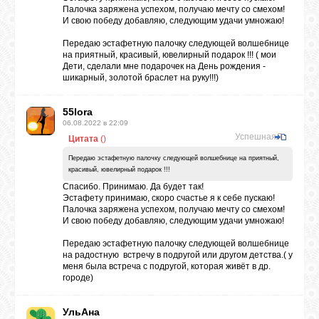
Палочка заряжена успехом, получаю мечту со смехом!
И свою победу добавляю, следующим удачи умножаю!
Передаю эстафетную палочку следующей волшебнице
на приятный, красивый, ювелирный подарок !!! ( мои
Дети, сделали мне подарочек на День рождения -
шикарный, золотой браслет на руку!!!)
55lora
06.08.2022 в 22:09
УспешнаяЛи
Цитата
(
)
Передаю эстафетную палочку следующей волшебнице на приятный,
красивый, ювелирный подарок !!!
Спасибо. Принимаю. Да будет так!
Эстафету принимаю, скоро счастье я к себе пускаю!
Палочка заряжена успехом, получаю мечту со смехом!
И свою победу добавляю, следующим удачи умножаю!
Передаю эстафетную палочку следующей волшебнице
на радостную встречу в подругой или другом детства.( у
меня была встреча с подругой, которая живёт в др.
городе)
УльАна