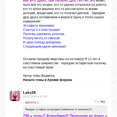
вы его действительно достигли.
Это может
быть всё что угодно: кто-то удачно устроился на работу,
кто-то купил машину, кто-то рассчитался со всеми
ЛУНА
долгами, кредитами, кто-то получил диплом... Зарядим
друг друга оптимизмом и верой в Удачу и Успех наших
намерений!
Эстафету принимаю
КАРТА
Счастье я к себе пускаю!
ЖЕЛАНИЙ
Палочка заряжена успехом,
Получу мечту со смехом!
И свою победу добавляю,
Следующим удачи умножаю!
ФОРУМ
Оставлю продажу квартиры на потом))))) Я 12 лет в
счастливом замужестве - передаю эстафетную палочку
ЧАТ
на счастливый брак!
Автор темы
Веджена.
Начало темы в
Архиве форума
СОННИК
Laky26
24.12.2020 в 21:50
УСПЕХ
УльАна
Цитата
(
)
Передаю эстафету на выгодное избавление от ненужного!!!
ТАК и есть!!! Благодарю!!! Принимаю во благо и
ГОРОСКОП