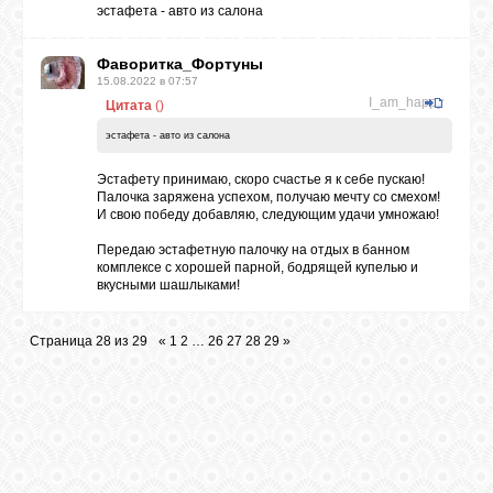
эстафета - авто из салона
Фаворитка_Фортуны
15.08.2022 в 07:57
I_am_happy
Цитата
(
)
эстафета - авто из салона
Эстафету принимаю, скоро счастье я к себе пускаю!
Палочка заряжена успехом, получаю мечту со смехом!
И свою победу добавляю, следующим удачи умножаю!
Передаю эстафетную палочку на отдых в банном
комплексе с хорошей парной, бодрящей купелью и
вкусными шашлыками!
Страница
28
из
29
«
1
2
…
26
27
28
29
»