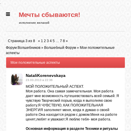
.
Мечты сбываются!
ГЛАВНАЯ
исполнение желаний
СТАТЬИ
Страница
3
из
8
«
1
2
3
4
5
…
7
8
»
Форум Волшебников
»
Волшебный Форум
»
Мои положительные
РИТУАЛЫ
аспекты
Мои положительные аспекты
БИБЛИОТЕКА
NataliKorenevskaya
23.03.2013 в 22:36
МОЙ ПОЛОЖИТЕЛЬНЫЙ АСПЕКТ.
ФЭН-ШУЙ
Моя работа. Она самая замечательная. Моя работа
дает мне возможность путешевствовать всей семьей. Я
чувствую Творческий порыв, когда я выполняю свою
работу.Я ЧУВСТВУЮ, КАК ПОЛОЖИТЕЛЬНАЯ
КАРТИНКИ
ЭНЕРГИЯ заполняет меня, когда я думаю о своей
работе.Она находится рядом с домом.Меня на работе
ценят,любят и уважают.Я люблю тебя- моя работа.
ГАДАНИЯ
Основная информация
в разделе Техники и ритуалы