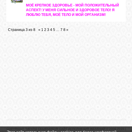
МОЁ КРЕПКОЕ ЗДОРОВЬЕ - МОЙ ПОЛОЖИТЕЛЬНЫЙ
АСПЕКТ! У МЕНЯ СИЛЬНОЕ И ЗДОРОВОЕ ТЕЛО! Я
ЛЮБЛЮ ТЕБЯ, МОЁ ТЕЛО И МОЙ ОРГАНИЗМ!
Страница
3
из
8
«
1
2
3
4
5
…
7
8
»
COPYRIGHT "МЕЧТЫ СБЫВАЮТСЯ! САЙТ ИСПОЛНЕНИЯ ЖЕЛАНИЙ"© 2008-2015 |