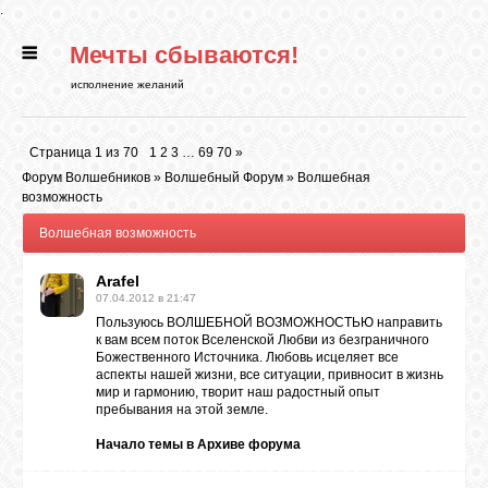
.
Мечты сбываются!
ГЛАВНАЯ
исполнение желаний
СТАТЬИ
Страница
1
из
70
1
2
3
…
69
70
»
Форум Волшебников
»
Волшебный Форум
»
Волшебная
РИТУАЛЫ
возможность
Волшебная возможность
БИБЛИОТЕКА
Arafel
07.04.2012 в 21:47
Пользуюсь ВОЛШЕБНОЙ ВОЗМОЖНОСТЬЮ направить
ФЭН-ШУЙ
к вам всем поток Вселенской Любви из безграничного
Божественного Источника. Любовь исцеляет все
аспекты нашей жизни, все ситуации, привносит в жизнь
мир и гармонию, творит наш радостный опыт
КАРТИНКИ
пребывания на этой земле.
Начало темы в
Архиве форума
ГАДАНИЯ