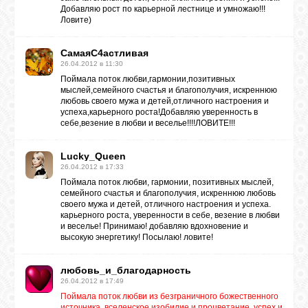
Добавляю рост по карьерной лестнице и умножаю!!!
Ловите)
СамаяС4астливая
26.04.2012 в 11:30
Поймала поток любви,гармонии,позитивных
мыслей,семейного счастья и благополучия, искреннюю
любовь своего мужа и детей,отличного настроения и
успеха,карьерного роста!Добавляю уверенность в
себе,везение в любви и веселье!!!!ЛОВИТЕ!!!
Lucky_Queen
26.04.2012 в 17:33
Поймала поток любви, гармонии, позитивных мыслей,
семейного счастья и благополучия, искреннюю любовь
своего мужа и детей, отличного настроения и успеха.
карьерного роста, уверенности в себе, везение в любви
и веселье! Принимаю! добавляю вдохновение и
высокую энергетику! Посылаю! ловите!
любовь_и_благодарность
26.04.2012 в 17:49
Поймала поток любви из безграничного божественного
источника, вселенское изобилие и процветание, успех и