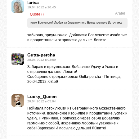
larisa
19.04.2012 в 20:45
Arafel
Quote
(
)
ЛУНА
поток Вселенской Любви из безграничного Божественного Источника.
КАРТА
забираю, приумножаю. Добавляю Вселенское изобилие
ЖЕЛАНИЙ
и процветание и отправляю дальше. Ловите
Gutta-percha
ФОРУМ
20.04.2012 в 03:59
Забираю и приумножаю. Добавляю Удачу и Успех и
отправляю дальше. Ловите!
Сообщение отредактировал
Gutta-percha
-
Пятница,
ЧАТ
20.04.2012, 03:59
Lucky_Queen
СОННИК
20.04.2012 в 05:04
Поймала поток любви из безграничного божественного
источника, вселенское изобилие и процветание, успех и
УСПЕХ
удачу. ПРинимаю. Пропускаю через себя! Добавляю
гармонию с собой, искреннюю любовь и уважение к
себе! Заряжаю! И посылаю дальше! ЛОвите!
ГОРОСКОП