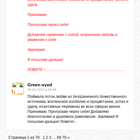
удачу.
Принимаю.
Пропускаю через себя!
Добавляю гармонию с собой, искреннюю любовь и
уважение к себе
Заряжаю!
И посылаю дальше!
ЛОВИТЕ !.....................................................................................
Green-eyed
26.04.2012 в 18:48
Поймала поток любви из безграничного божественного
источника, вселенское изобилие и процветание, успех и
удачу, позитивные перемены во всех сферах жизни.
Принимаю. Пропускаю через себя! Добавляю
благополучие и душевное равновесие. Заряжаю! И
посылаю дальше! Ловите!...
Страница
1
из
70
1
2
3
…
69
70
»