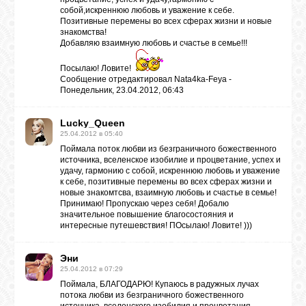
собой,искреннюю любовь и уважение к себе.
Позитивные перемены во всех сферах жизни и новые
знакомства!
Добавляю взаимную любовь и счастье в семье!!!
Посылаю! Ловите!
Сообщение отредактировал
Nata4ka-Feya
-
Понедельник, 23.04.2012, 06:43
Lucky_Queen
25.04.2012 в 05:40
Поймала поток любви из безграничного божественного
источника, вселенское изобилие и процветание, успех и
удачу, гармонию с собой, искреннюю любовь и уважение
к себе, позитивные перемены во всех сферах жизни и
новые знакомтсва, взаимную любовь и счастье в семье!
Принимаю! Пропускаю через себя! Добалю
значительное повышение благосостояния и
интересные путешевствия! ПОсылаю! Ловите! )))
Эни
25.04.2012 в 07:29
Поймала, БЛАГОДАРЮ! Купаюсь в радужных лучах
потока любви из безграничного божественного