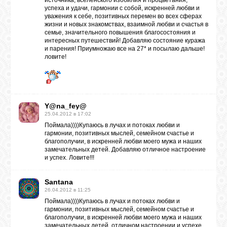
источника, вселенского изобилия и процветания,
успеха и удачи, гармонии с собой, искренней любви и
уважения к себе, позитивных перемен во всех сферах
жизни и новых знакомствах, взаимной любви и счастья в
семье, значительного повышения благосостояния и
интересных путешествий! Добавляю состояние куража
и парения! Приумножаю все на 27* и посылаю дальше!
ловите!
Y@na_fey@
25.04.2012 в 17:02
Поймала))))Купаюсь в лучах и потоках любви и
гармонии, позитивных мыслей, семейном счастье и
благополучии, в искренней любви моего мужа и наших
замечательных детей. Добавляю отличное настроение
и успех. Ловите!!!
Santana
26.04.2012 в 11:25
Поймала))))Купаюсь в лучах и потоках любви и
гармонии, позитивных мыслей, семейном счастье и
благополучии, в искренней любви моего мужа и наших
замечательных детей, отличном настроении и успехе...