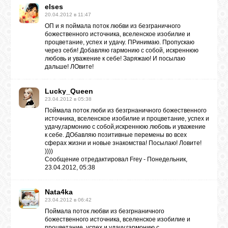
elses
20.04.2012 в 11:47
ОП и я поймала поток любви из безграничного
ВХОД
божественного источника, вселенское изобилие и
процветание, успех и удачу. ПРинимаю. Пропускаю
через себя! Добавляю гармонию с собой, искреннюю
любовь и уважение к себе! Заряжаю! И посылаю
дальше! ЛОвите!
ВК
Lucky_Queen
23.04.2012 в 05:38
GOOGLE+
Поймала поток люби из безгрнаничного божественного
источника, вселенское изобилие и процветание, успех и
удачу,гармонию с собой,искреннюю любовь и уважение
к себе. ДОбавляю позитивные перемены во всех
TWITTER
сферах жизни и новые знакомства! Посылаю! Ловите!
))))
Сообщение отредактировал
Frey
-
Понедельник,
FACEBOOK
23.04.2012, 05:38
Nata4ka
23.04.2012 в 06:42
Поймала поток любви из безгрнаничного
божественного источника, вселенское изобилие и
процветание, успех и удачу,гармонию с