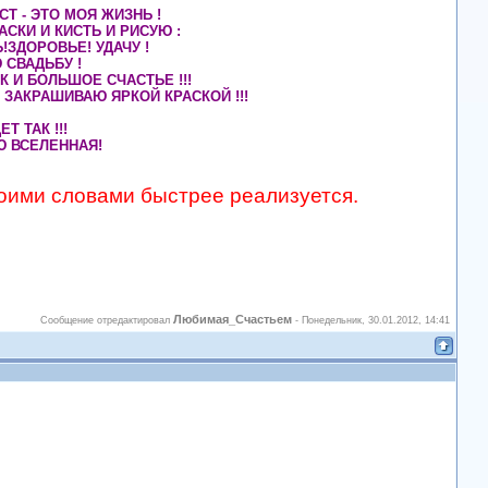
Т - ЭТО МОЯ ЖИЗНЬ !
СКИ И КИСТЬ И РИСУЮ :
ЗДОРОВЬЕ! УДАЧУ !
 СВАДЬБУ !
 И БОЛЬШОЕ СЧАСТЬЕ !!!
 ЗАКРАШИВАЮ ЯРКОЙ КРАСКОЙ !!!
ЕТ ТАК !!!
 ВСЕЛЕННАЯ!
оими словами быстрее реализуется.
Любимая_Счастьем
Сообщение отредактировал
-
Понедельник, 30.01.2012, 14:41