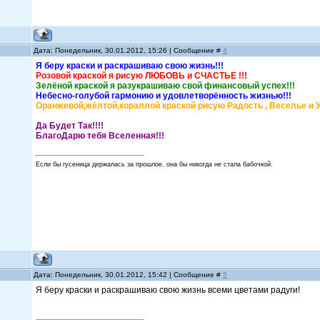
Дата: Понедельник, 30.01.2012, 15:26 | Сообщение #
4
Я беру краски и раскрашиваю свою жизнь!!!
Розовой краской я рисую ЛЮБОВЬ и СЧАСТЬЕ !!!
Зелёной краской я разукрашиваю свой финансовый успех!!!
Небесно-голубой гармонию и удовлетворённость жизнью!!!
Оранжевой,жёлтой,кораллой краской рисую Радость , Веселье и Ул
Да Будет Так!!!!
БлагоДарю тебя Вселенная!!!
Если бы гусеница держалась за прошлое, она бы никогда не стала бабочкой.
Дата: Понедельник, 30.01.2012, 15:42 | Сообщение #
5
Я беру краски и раскрашиваю свою жизнь всеми цветами радуги!