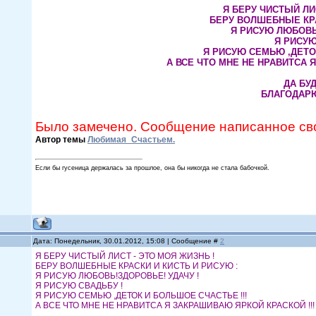
Я БЕРУ ЧИСТЫЙ ЛИС
БЕРУ ВОЛШЕБНЫЕ КРА
Я РИСУЮ ЛЮБОВЬ!
Я РИСУЮ
Я РИСУЮ СЕМЬЮ ,ДЕТОК
А ВСЕ ЧТО МНЕ НЕ НРАВИТСА Я
ДА БУД
БЛАГОДАРЮ
Было замечено. Сообщение написанное св
Автор темы
Любимая_Счастьем.
Если бы гусеница держалась за прошлое, она бы никогда не стала бабочкой.
Дата: Понедельник, 30.01.2012, 15:08 | Сообщение #
2
Я БЕРУ ЧИСТЫЙ ЛИСТ - ЭТО МОЯ ЖИЗНЬ !
БЕРУ ВОЛШЕБНЫЕ КРАСКИ И КИСТЬ И РИСУЮ :
Я РИСУЮ ЛЮБОВЬ!ЗДОРОВЬЕ! УДАЧУ !
Я РИСУЮ СВАДЬБУ !
Я РИСУЮ СЕМЬЮ ,ДЕТОК И БОЛЬШОЕ СЧАСТЬЕ !!!
А ВСЕ ЧТО МНЕ НЕ НРАВИТСА Я ЗАКРАШИВАЮ ЯРКОЙ КРАСКОЙ !!!