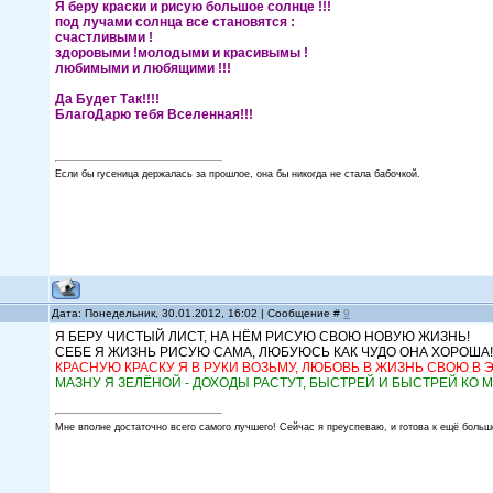
Я беру краски и рисую большое солнце !!!
под лучами солнца все становятся :
счастливыми !
здоровыми !молодыми и красивымы !
любимыми и любящими !!!
Да Будет Так!!!!
БлагоДарю тебя Вселенная!!!
Если бы гусеница держалась за прошлое, она бы никогда не стала бабочкой.
Дата: Понедельник, 30.01.2012, 16:02 | Сообщение #
9
Я БЕРУ ЧИСТЫЙ ЛИСТ, НА НЁМ РИСУЮ СВОЮ НОВУЮ ЖИЗНЬ!
СЕБЕ Я ЖИЗНЬ РИСУЮ САМА, ЛЮБУЮСЬ КАК ЧУДО ОНА ХОРОША
КРАСНУЮ КРАСКУ Я В РУКИ ВОЗЬМУ, ЛЮБОВЬ В ЖИЗНЬ СВОЮ В Э
МАЗНУ Я ЗЕЛЁНОЙ - ДОХОДЫ РАСТУТ, БЫСТРЕЙ И БЫСТРЕЙ КО М
Мне вполне достаточно всего самого лучшего! Сейчас я преуспеваю, и готова к ещё больш