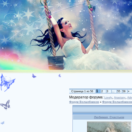
1
Страница
1
из
56
2
3
…
55
56
»
Модератор форума:
,
,
Lovely
Anastasy
Adm
Форум Волшебников
»
Форум Волшебников
Любимая_Счастьем