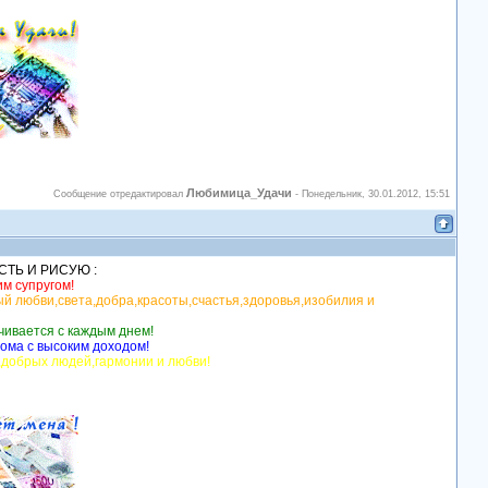
Любимица_Удачи
Сообщение отредактировал
-
Понедельник, 30.01.2012, 15:51
ИСТЬ И РИСУЮ :
м супругом!
ый любви,света,добра,красоты,счастья,здоровья,изобилия и
чивается с каждым днем!
дома с высоким доходом!
,добрых людей,гармонии и любви!