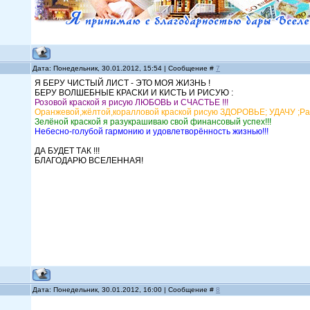
Дата: Понедельник, 30.01.2012, 15:54 | Сообщение #
7
Я БЕРУ ЧИСТЫЙ ЛИСТ - ЭТО МОЯ ЖИЗНЬ !
БЕРУ ВОЛШЕБНЫЕ КРАСКИ И КИСТЬ И РИСУЮ :
Розовой краской я рисую ЛЮБОВЬ и СЧАСТЬЕ !!!
Оранжевой,жёлтой,коралловой краской рисую ЗДОРОВЬЕ; УДАЧУ ;Радос
Зелёной краской я разукрашиваю свой финансовый успех!!!
Небесно-голубой гармонию и удовлетворённость жизнью!!!
ДА БУДЕТ ТАК !!!
БЛАГОДАРЮ ВСЕЛЕННАЯ!
Дата: Понедельник, 30.01.2012, 16:00 | Сообщение #
8