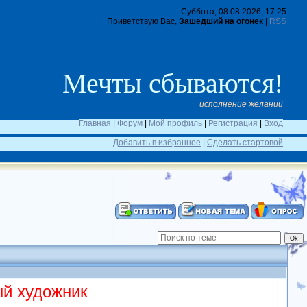
Суббота, 08.08.2026, 17:25
Приветствую Вас,
Зашедший на огонек
|
RSS
Мечты сбываются!
исполнение желаний
Главная
|
Форум
|
Мой профиль
|
Регистрация
|
Вход
Добавить в избранное
|
Сделать стартовой
й художник