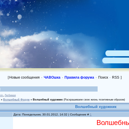
[
Новые сообщения
·
ЧАВОшка
·
Правила форума
·
Поиск
·
RSS
]
,
in
Любимая
»
Волшебный Форум
»
Волшебный художник
(Раскрашиваем свою жизнь позитивным образом)
Волшебный художник
Дата: Понедельник, 30.01.2012, 14:32 | Сообщение #
1
Волшебны