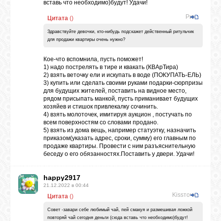
вставь что необходимо)будут! Удачи!
Рика
Цитата
(
)
Здравствуйте девочки, кто-нибудь подскажет действенный ритульчик
для продажи квартиры очень нужно?
Кое-что вспомнила, пусть поможет!
1) надо пострелять в тире и квакать (КВАрТира)
2) взять веточку ели и искупать в воде (ПОКУПАТЬ-ЕЛЬ)
3) купить или сделать своими руками подарки-сюрпризы
для будущих жителей, поставить на видное место,
рядом присыпать манкой, пусть приманивает будущих
хозяйев и стишок привлекалку сочинить.
4) взять молоточек, имитируя аукцион , постучать по
всем поверхностям со словами продано.
5) взять из дома вещь, например статуэтку, назначить
приказом(указать адрес, сроки, сумму) его главным по
продаже квартиры. Провести с ним разъяснительную
беседу о его обязанностях.Поставить у двери. Удачи!
happy2917
21.12.2022 в 00:44
Kissточка
Цитата
(
)
Совет -завари себе любимый чай, пей смакуя и размешивая ложкой
повторяй чай сегодня деньги (сюда вставь что необходимо)будут!