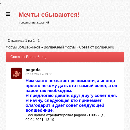
.
Мечты сбываются!
ГЛАВНАЯ
исполнение желаний
СТАТЬИ
Страница
1
из
1
1
Форум Волшебников
»
Волшебный Форум
»
Совет от Волшебниц
РИТУАЛЫ
Совет от Волшебниц
pagoda
БИБЛИОТЕКА
02.04.2021 в 13:08
Нам часто нехватает решимости, а иногда
просто некому дать этот самый совет, а он
ФЭН-ШУЙ
парой так необходим.
Я предлогаю давать друг другу совет дня.
Я начну, следующая кто принемает
благодарит и дает совет селдующей
КАРТИНКИ
волшебнице.
Сообщение отредактировал
pagoda
-
Пятница,
02.04.2021, 13:19
ГАДАНИЯ