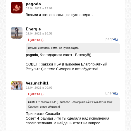
pagoda
02.04.2021 в 13:09
ЛУНА
Возьми и позвони сама, не нужно ждать.
Energie
КАРТА
02.04.2021 в 19:53
ЖЕЛАНИЙ
pagoda
Цитата
(
)
Возьми и позвони сама, не нужно ждать.
pagoda
, благодарю за совет!! В точку!!))
ФОРУМ
СОВЕТ :: закажи НБР (Наиболее Благоприятный
Результат) в теме Симорон и все сбудется!
ЧАТ
Vezunchik1
22.04.2021 в 09:05
СОННИК
Energie
Цитата
(
)
СОВЕТ :: закажи НБР (Наиболее Благоприятный Результат) в теме
Симорон и все сбудется!
УСПЕХ
Принимаю .Спасибо .
Совет -Подумай , что ты сделала над исполнения
своего желания .И найдешь ответ на вопрос.
ГОРОСКОП