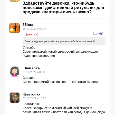
Здравствуйте девочки, кто-нибудь
подскажет действенный ритульчик для
продажи квартиры очень нужно?
55lora
26.10.2022 в 09:24
Laky26
Цитата
(
)
Совет - выдохни, расслабься и разреши себе быть счастливой!
Спасибо!
Совет придумай новый симороский ритуальчик для
поднятия настроения
Elmushka
27.10.2022 в 06:30
Спасибо!
Совет - принимай и люби себя такой, какая Ты есть!
Kissточка
27.10.2022 в 15:25
Благодарю!
Совет -завари себе любимый чай, пей смакуя и
размешивая ложкой повторяй чай сегодня деньги (сюда