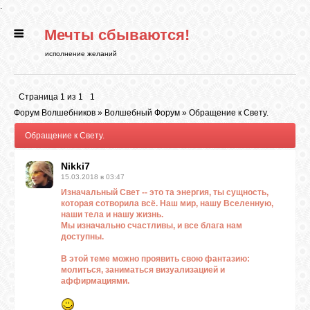
.
Мечты сбываются!
ГЛАВНАЯ
исполнение желаний
СТАТЬИ
Страница
1
из
1
1
Форум Волшебников
»
Волшебный Форум
»
Обращение к Свету.
РИТУАЛЫ
Обращение к Свету.
Nikki7
БИБЛИОТЕКА
15.03.2018 в 03:47
Изначальный Свет -- это та энергия, ты сущность,
которая сотворила всё. Наш мир, нашу Вселенную,
ФЭН-ШУЙ
наши тела и нашу жизнь.
Мы изначально счастливы, и все блага нам
доступны.
КАРТИНКИ
В этой теме можно проявить свою фантазию:
молиться, заниматься визуализацией и
аффирмациями.
ГАДАНИЯ