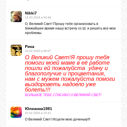
Nikki7
ЛУНА
15.03.2018 в 03:48
О, Великий Свет! Прошу тебя организовать в
ближайшее время нашу встречу со Ш. и решить все мои
КАРТА
проблемы.
ЖЕЛАНИЙ
Рика
19.02.2020 в 06:07
ФОРУМ
О Великий Свет!Я прошу тебя
помоги моей маме в её работе
пошли ей пожалуйста удачу и
ЧАТ
благополучие и процветания,
нам с мужем пожалуйста помоги
выздороветь надоело уже
болеть!!!
СОННИК
БОЛЬШОЕ ТЕБЕ СПАСИБО О ВЕЛИКИЙ СВЕТ!
УСПЕХ
Юлианна1981
20.02.2020 в 15:41
О Великий Свет! Исцели мою доченьку!!!
ГОРОСКОП