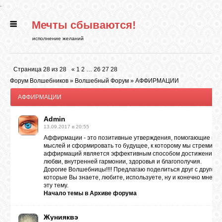
.
Мечты сбываются!
ГЛАВНАЯ
исполнение желаний
СТАТЬИ
Страница
28
из
28
«
1
2
…
26
27
28
Форум Волшебников
»
Волшебный Форум
»
АФФИРМАЦИИ
РИТУАЛЫ
АФФИРМАЦИИ
Admin
БИБЛИОТЕКА
13.09.2017 в 20:55
Аффирмации - это позитивные утверждения, помогающие изм
мыслей и сформировать то будущее, к которому мы стремимс
ФЭН-ШУЙ
аффирмаций является эффективным способом достижения сво
любви, внутренней гармонии, здоровья и благополучия.
Дорогие Волшебницы!!!! Предлагаю поделиться друг с друго
которые Вы знаете, любите, используете, ну и конечно мнени
КАРТИНКИ
эту тему.
Начало темы в
Архиве форума
ГАДАНИЯ
Жунияквэ