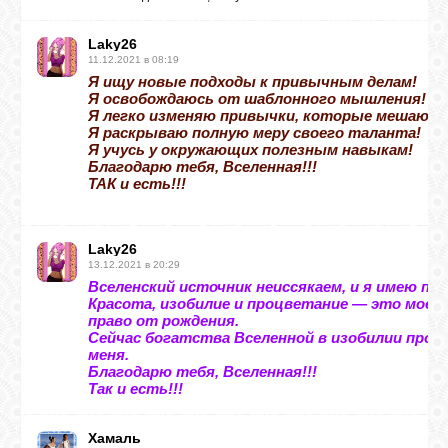
Laky26
ВХОД
11.12.2021 в 08:19
Я ищу новые подходы к привычным делам!
Я освобождаюсь от шаблонного мышления!
Я легко изменяю привычки, которые мешают 
Я раскрываю полную меру своего таланта!
ВК
Я учусь у окружающих полезным навыкам!
Благодарю тебя, Вселенная!!!
ТАК и есть!!!
GOOGLE+
Laky26
TWITTER
13.12.2021 в 20:29
Вселенский источник неиссякаем, и я имею прав
Красота, изобилие и процветание — это мое 
право от рождения.
FACEBOOK
Сейчас богатства Вселенной в изобилии прот
меня.
Благодарю тебя, Вселенная!!!
Так и есть!!!
Хамаль