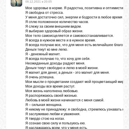
08.12.2021 в 20:05
Мое здоровье в норме. Я радостна, позитивна и оптимистична
Я свободна от стресса.
ЛУНА
У меня достаточно сил, энергии и бодрости в любое время сут
Я сплю положенное количество часов.
Я слежу за своим внешним видом.
Я выбираю здоровый образ жизни.
КАРТА
Мое тело самоисцеляется и самовосстанавливается.
ЖЕЛАНИЙ
Я всегда в нужном месте и в нужное время.
Я всегда получаю все, что для меня есть величайшее благо.
Деньги текут ко мне легко.
Я - денежный магнит.
ФОРУМ
Я всегда получаю то, что хочу для себя.
Неожиданные доходы радуют меня.
Деньги текут свободно и легко в моей жизни.
Я магнит для денег, а деньги - это магнит для меня.
ЧАТ
Я очень успешна.
Мои мысли о процветании создают мой процветающий мир.
Мои доходы все время растут.
Моя жизнь наполнена любовью.
СОННИК
Я распоряжаюсь своей жизнью.
Любовь в моей жизни начинается с меня самой.
Я – сильная женщина.
Я никому не принадлежу: я свободна, стремлюсь узнавать ново
УСПЕХ
Я заслуживаю любви и уважения.
Я твердо стою на ногах.
Я сознаю свою силу и пользуюсь ею.
ГОРОСКОП
Я наслаждаюсь всем, что у меня есть.