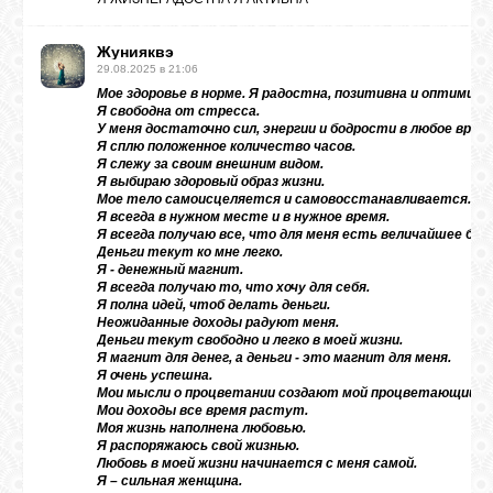
Жунияквэ
29.08.2025 в 21:06
Мое здоровье в норме. Я радостна, позитивна и оптимист
Я свободна от стресса.
У меня достаточно сил, энергии и бодрости в любое врем
Я сплю положенное количество часов.
Я слежу за своим внешним видом.
Я выбираю здоровый образ жизни.
Мое тело самоисцеляется и самовосстанавливается.
Я всегда в нужном месте и в нужное время.
Я всегда получаю все, что для меня есть величайшее благ
Деньги текут ко мне легко.
Я - денежный магнит.
Я всегда получаю то, что хочу для себя.
Я полна идей, чтоб делать деньги.
Неожиданные доходы радуют меня.
Деньги текут свободно и легко в моей жизни.
Я магнит для денег, а деньги - это магнит для меня.
Я очень успешна.
Мои мысли о процветании создают мой процветающий ми
Мои доходы все время растут.
Моя жизнь наполнена любовью.
Я распоряжаюсь свой жизнью.
Любовь в моей жизни начинается с меня самой.
Я – сильная женщина.