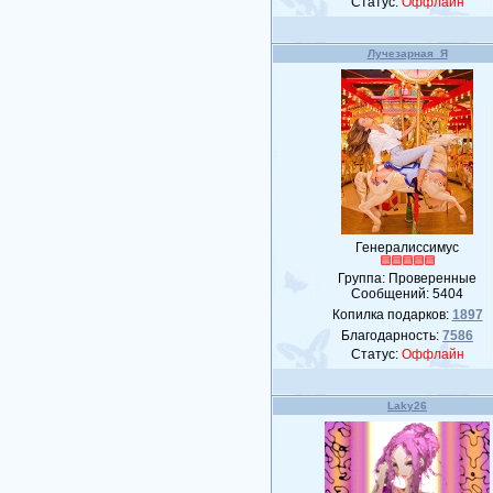
Статус:
Оффлайн
Лучезарная_Я
Генералиссимус
Группа: Проверенные
Сообщений:
5404
Копилка подарков:
1897
Благодарность:
7586
Статус:
Оффлайн
Laky26