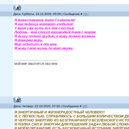
Дата: Суббота, 10.10.2020, 05:59 | Сообщение #
394
Я божественное дитя Создателя!
Я наследница мирового изобилия!
У меня уже есть все для счастья.
Любовь - мой способ взаимодействия с миром.
Я дышу полной грудью, я живу полной жизнью.
Я доверяю миру.
Мир заботится обо мне.
Я живу свою жизнь по максимуму.
МОЙ МИР ЗАБОТИТСЯ ОБО МНЕ
Дата: Четверг, 22.10.2020, 07:34 | Сообщение #
395
Я ЭНЕРГИЧНЫЙ И ЖИЗНЕРАДОСТНЫЙ ЧЕЛОВЕК!!!
Я, С ЛЁГКОСТЬЮ, СПРАВЛЯЮСЬ С БОЛЬШИМ КОЛИЧЕСТВОМ ДЕЛ
Я ЧЕРПАЮ ЭНЕРГИЮ ИЗ БЕЗГРАНИЧНОГО ВСЕЛЕНСКОГО ИСТО
Я ПОЛНА СИЛ И ЭНЕРГИИ ДЛЯ РЕШЕНИЯ ЗАДАЧ ЛЮБОЙ СЛОЖН
В МОЁМ ОРГАНИЗМЕ ЕСТЬ БЕСКОНЕЧНЫЙ ИСТОЧНИК ЭНЕРГИИ!