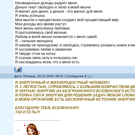
Неожиданные доходы радуют меня.
Деньги текут свободно и легко в моей жизни.
Я магнит для денег, а деньги - это магнит для меня.
Я очень успешна.
Мои мысли о процветании создают мой процветающий мир.
Мои доходы все время растут.
Моя жизнь наполнена любовью.
Я распоряжаюсь свой жизнью.
Любовь в моей жизни начинается с меня самой.
Я – сильная женщина.
Я никому не принадлежу: я свободна, стремлюсь узнавать новое в жи
Я заслуживаю любви и уважения.
Я твердо стою на ногах.
Я сознаю свою силу и пользуюсь ею.
Я наслаждаюсь всем, что у меня есть.
Дата: Пятница, 30.10.2020, 08:41 | Сообщение #
397
Я ЭНЕРГИЧНЫЙ И ЖИЗНЕРАДОСТНЫЙ ЧЕЛОВЕК!!!
Я, С ЛЁГКОСТЬЮ, СПРАВЛЯЮСЬ С БОЛЬШИМ КОЛИЧЕСТВОМ ДЕЛ
Я ЧЕРПАЮ ЭНЕРГИЮ ИЗ БЕЗГРАНИЧНОГО ВСЕЛЕНСКОГО ИСТО
Я ПОЛНА СИЛ И ЭНЕРГИИ ДЛЯ РЕШЕНИЯ ЗАДАЧ ЛЮБОЙ СЛОЖН
В МОЁМ ОРГАНИЗМЕ ЕСТЬ БЕСКОНЕЧНЫЙ ИСТОЧНИК ЭНЕРГИИ!
БЛАГОДАРЮ ТЕБЯ, ВСЕЛЕННАЯ!!!
ТАК И ЕСТЬ!!!