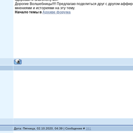
Дорогие Волшебницы!!!! Предлагаю поделиться друг с другом аффирм
мнениями и историями на эту тему.
Начало темы в
Архиве форума
Дата: Пятница, 02.10.2020, 04:39 | Сообщение #
391