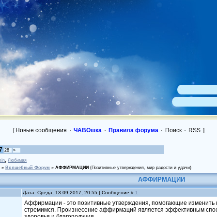
[
Новые сообщения
·
ЧАВОшка
·
Правила форума
·
Поиск
·
RSS
]
7
28
»
,
in
Любимая
»
Волшебный Форум
»
АФФИРМАЦИИ
(Позитивные утверждения, мир радости и удачи)
АФФИРМАЦИИ
Дата: Среда, 13.09.2017, 20:55 | Сообщение #
1
Аффирмации - это позитивные утверждения, помогающие изменить н
стремимся. Произнесение аффирмаций является эффективным способ
здоровья и благополучия.