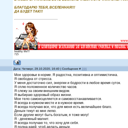
БЛАГОДАРЮ ТЕБЯ, ВСЕЛЕННАЯ!!!
ДА БУДЕТ ТАК!!!
healthy life!!!
715
Дата: Четверг, 29.10.2020, 16:40 | Сообщение #
396
Мое здоровье в норме. Я радостна, позитивна и оптимистична.
Я свободна от стресса.
У меня достаточно сил, энергии и бодрости в любое время суток.
Я сплю положенное количество часов.
Я слежу за своим внешним видом.
Я выбираю здоровый образ жизни.
Мое тело самоисцеляется и самовосстанавливается.
Я всегда в нужном месте и в нужное время.
Я всегда получаю все, что для меня есть величайшее благо.
Деньги текут ко мне легко.
Если другие могут быть богатым, я тоже могу!
Я - денежный магнит.
Я всегда получаю то, что хочу для себя.
Я полна идей, чтоб делать деньги.