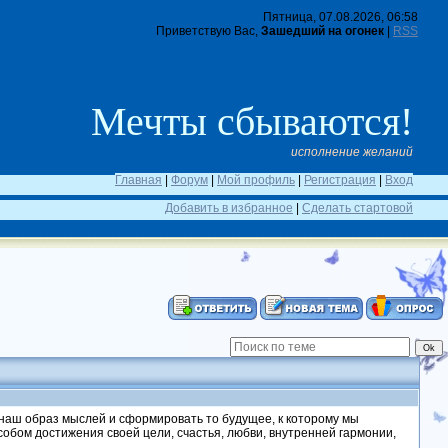
Пятница, 07.08.2026, 06:58
Приветствую Вас,
Зашедший на огонек
|
RSS
Мечты сбываются!
исполнение желаний
Главная
|
Форум
|
Мой профиль
|
Регистрация
|
Вход
Добавить в избранное
|
Сделать стартовой
аш образ мыслей и сформировать то будущее, к которому мы
ом достижения своей цели, счастья, любви, внутренней гармонии,