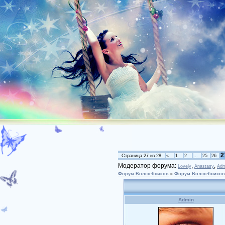
2
Страница
27
из
28
«
1
2
…
25
26
Модератор форума:
,
,
Lovely
Anastasy
Adm
Форум Волшебников
»
Форум Волшебников
Admin