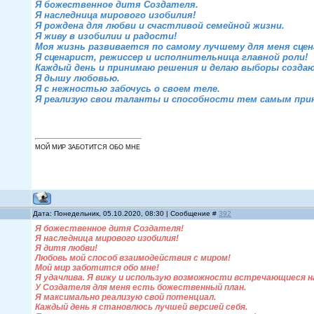
Я божественное дитя Создателя.
Я наследница мирового изобилия!
Я рождена для любви и счастливой семейной жизни.
Я живу в изобилии и радости!
Моя жизнь развивается по самому лучшему для меня сцен
Я сценарист, режиссер и исполнительница главной роли!
Каждый день и принимаю решения и делаю выборы созда
Я дышу любовью.
Я с нежностью забочусь о своем теле.
Я реализую свои таланты и способности тем самым при
МОЙ МИР ЗАБОТИТСЯ ОБО МНЕ
Дата: Понедельник, 05.10.2020, 08:30 | Сообщение #
392
Я божественное дитя Создателя!
Я наследница мирового изобилия!
Я дитя любви!
Любовь мой способ взаимодействия с миром!
Мой мир заботится обо мне!
Я удачлива. Я вижу и использую возможности встречающиеся н
У Создателя для меня есть божественный план.
Я максимально реализую свой потенциал.
Каждый день я становлюсь лучшей версией себя.