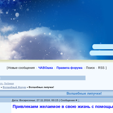
[
Новые сообщения
·
ЧАВОшка
·
Правила форума
·
Поиск
·
RSS
]
,
in
Любимая
»
Волшебный Форум
»
Волшебные липучки!
Волшебные липучки!
Дата: Воскресенье, 27.11.2016, 00:15 | Сообщение #
1
Привлекаем желаемое в свою жизнь с помощ