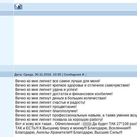
Дата: Среда, 30.11.2016, 10:35 | Сообщение #
7
Вечно ко мне липнет все самое лучше для меня!
Вечно ко мне липнет крепкое здоровье и отличное самочувствие!
Вечно ко мне липнет удача и успех!
Вечно ко мне липнет достаток и финансовое изобилие!
Вечно ко мне липнут деньги в больших количествах!
Вечно ко мне липнет счастье и радость!
Вечно ко мне липнет процветание!
Вечно ко мне липнет благополучие!
Вечно ко мне липнут профессиональные навыки, а также умение возд
Вечно ко мне липнет похвала за хорошую работу!
Вот и хожу вся такая... Облепленная! :-))))))) Да будет ТАК 27*108 раз!!
ТАК и ЕСТЬ!!! К Высшему благу и моему!!! Благодарю, Вселенная!!!
Благодарю, Ангелы-Хранители!!! Благодарю, Высшие Силы!!!