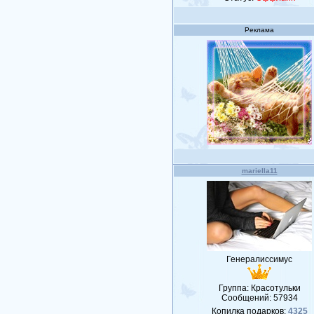
Реклама
mariella11
Генералиссимус
Группа: Красотульки
Сообщений:
57934
Копилка подарков:
4325