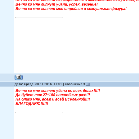
Вечно ко мне липнет любящий меня и любимый мною мужчина, 
Вечно ко мне липнут удача, успех, везение!
Вечно ко мне липнет моя стройная и сексуальная фигура!
Дата: Среда, 30.11.2016, 17:01 | Сообщение #
10
Вечно ко мне липнет удача во всех делах!!!!!
Да будет так 27*108 волшебных раз!!!!
На благо мне, всем и всей Вселенной!!!!
БЛАГОДАРЮ!!!!!!