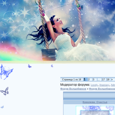
1
Страница
1
из
18
2
3
…
17
18
»
Модератор форума:
,
,
Lovely
Anastasy
Adm
Форум Волшебников
»
Форум Волшебников
Королева_Счастья