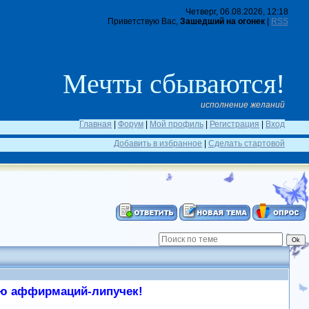
Четверг, 06.08.2026, 12:18
Приветствую Вас,
Зашедший на огонек
|
RSS
Мечты сбываются!
исполнение желаний
Главная
|
Форум
|
Мой профиль
|
Регистрация
|
Вход
Добавить в избранное
|
Сделать стартовой
ью аффирмаций-липучек!