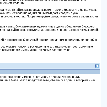
олнением желаний.
лнуют. Узнайте, как проводить время таким образом, чтобы получать
зажигать их желание одним лишь взглядом, сводить с ума
 и сексуальностью. Прорепетируйте самую главную роль в своей жизни
вать самых блистательных мужчин лишь одним обещанием будущего
 и используйте свою сексуальную энергию для достижения любых целей.
аций и современный научный подход. Насладимся получением знаний в
 в результате получите восхищенные взгляды мужчин, восторженные
 возможности иметь успех, любовь и благополучие.
 прошлом лунном месяце. Тут многие писали, что начинали
тишина была. И вот, представляете, объявился один, с которым у нас