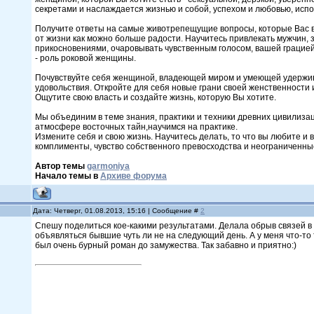
секретами и наслаждается жизнью и собой, успехом и любовью, исп
Получите ответы на самые животрепещущие вопросы, которые Вас во
от жизни как можно больше радости. Научитесь привлекать мужчин, 
прикосновениями, очаровывать чувственным голосом, вашей грацией
- роль роковой женщины.
Почувствуйте себя женщиной, владеющей миром и умеющей удержи
удовольствия. Откройте для себя новые грани своей женственности
Ощутите свою власть и создайте жизнь, которую Вы хотите.
Мы объединим в теме знания, практики и техники древних цивилиз
атмосфере восточных тайн,научимся на практике.
Измените себя и свою жизнь. Научитесь делать, то что вы любите и
комплименты, чувство собственного превосходства и неограниченные
Автор темы
garmoniya
Начало темы в
Архиве форума
Дата: Четверг, 01.08.2013, 15:16 | Сообщение #
2
Спешу поделиться кое-какими результатами. Делала обрыв связей в
объявляться бывшие чуть ли не на следующий день. А у меня что-то 
был очень бурный роман до замужества. Так забавно и приятно:)