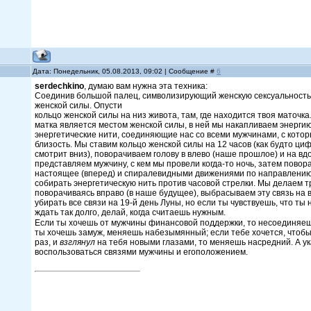
Дата: Понедельник, 05.08.2013, 09:02 | Сообщение #
6
serdechkino
, думаю вам нужна эта техника:
Соединив большой палец, символизирующий женскую сексуальность,
женской силы. Опусти
кольцо женской силы на низ живота, там, где находится твоя маточк
матка является местом женской силы, в ней мы накапливаем энерги
энергетические нити, соединяющие нас со всеми мужчинами, с котор
близость. Мы ставим кольцо женской силы на 12 часов (как будто ци
смотрит вниз), поворачиваем голову в влево (наше прошлое) и на вд
представляем мужчину, с кем мы провели когда-то ночь, затем повор
настоящее (вперед) и спиралевидными движениями по направлению
собирать энергетическую нить против часовой стрелки. Мы делаем тр
поворачиваясь вправо (в наше будущее), выбрасываем эту связь на 
убирать все связи на 19-й день Луны, но если ты чувствуешь, что ты 
ждать так долго, делай, когда считаешь нужным.
Если ты хочешь от мужчины финансовой поддержки, то несоединяеш
ты хочешь замуж, меняешь набезымянный; если тебе хочется, чтобы 
раз, и
взглянул
на тебя новыми глазами, то меняешь насредний. А у
воспользоваться связями мужчины и егоположением.