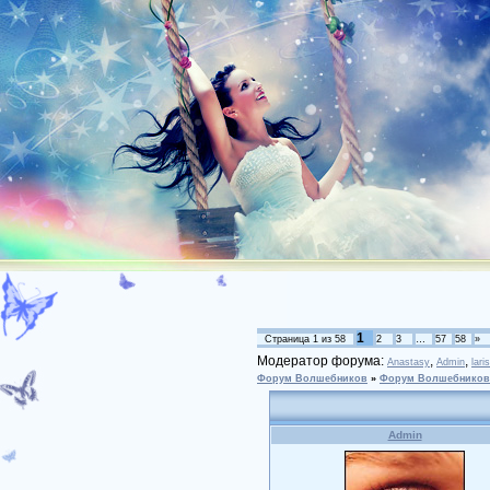
1
Страница
1
из
58
2
3
…
57
58
»
Модератор форума:
,
,
Anastasy
Admin
lari
Форум Волшебников
»
Форум Волшебников
Admin