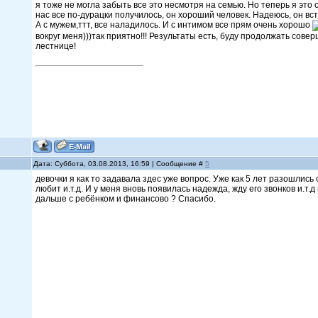
я тоже не могла забыть все это несмотря на семью. Но теперь я это 
нас все по-дурацки получилось, он хороший человек. Надеюсь, он вс
А с мужем,ттт, все наладилось. И с интимом все прям очень хорошо
вокруг меня)))так приятно!!! Результаты есть, буду продолжать сове
лестнице!
Дата: Суббота, 03.08.2013, 16:59 | Сообщение #
5
девочки я как то задавала здес уже вопрос. Уже как 5 лет разошлись
любит и.т.д. И у меня вновь появилась надежда, жду его звонков и.т.д
дальше с ребёнком и финансово ? Спасибо.