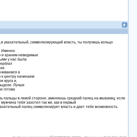
и указательный, символизирующий власть, ты получишь кольцо
а. Именно
ю и храним невидимые
ыми у нас была
ферблат
охе
ачиваемся в
 к центру начинаем
и круга и,
выдохе. Лучше
не готова
мизинец;
ь пальцы в левой стороне, аменяешь средний палец на
если
мужчина тебя захотел так же, как в первый
казательный палец символизирует власть и дает тебе возможность