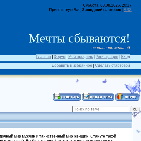
Суббота, 08.08.2026, 20:17
Приветствую Вас,
Зашедший на огонек
|
RSS
Мечты сбываются!
исполнение желаний
Главная
|
Форум
|
Мой профиль
|
Регистрация
|
Вход
Добавить в избранное
|
Сделать стартовой
адочный мир мужчин и таинственный мир женщин. Станьте такой
ой и знающей. Вы будете одной их тех, кто уже познакомился с