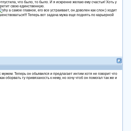
отпустила, что было, то было. И я искренне желаю ему счастья! Хоть у
третит свою единственную.
а самое главное, его все устраивает, он доволен как слон:) ходит
ршенствоваться!!! Теперь вот задача мужа еще поднять по карьерной
 с мужем. Теперь он обьявился и предлагает интим хотя не говорит что
 как оборвать ту привязаность к нему, но хочу чтоб он помогал так же и