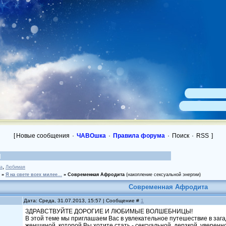
[
Новые сообщения
·
ЧАВОшка
·
Правила форума
·
Поиск
·
RSS
]
,
sa
Любимая
»
Я на свете всех милее...
»
Современная Афродита
(накопление сексуальной энергии)
Современная Афродита
Дата: Среда, 31.07.2013, 15:57 | Сообщение #
1
ЗДРАВСТВУЙТЕ ДОРОГИЕ И ЛЮБИМЫЕ ВОЛШЕБНИЦЫ!
В этой теме мы приглашаем Вас в увлекательное путешествие в заг
женщиной, которой Вы хотите стать - сексуальной, дерзкой, уверенн