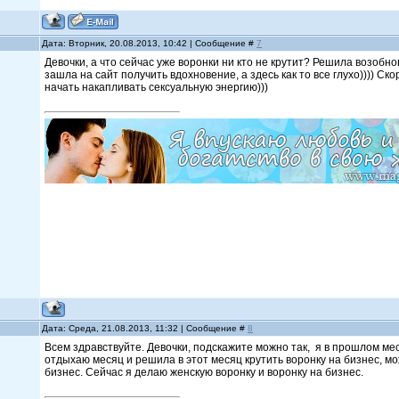
Дата: Вторник, 20.08.2013, 10:42 | Сообщение #
7
Девочки, а что сейчас уже воронки ни кто не крутит? Решила возобн
зашла на сайт получить вдохновение, а здесь как то все глухо)))) Ско
начать накапливать сексуальную энергию)))
Дата: Среда, 21.08.2013, 11:32 | Сообщение #
8
Всем здравствуйте. Девочки, подскажите можно так, я в прошлом ме
отдыхаю месяц и решила в этот месяц крутить воронку на бизнес, мож
бизнес. Сейчас я делаю женскую воронку и воронку на бизнес.